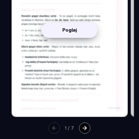
Poglej
1
/
7