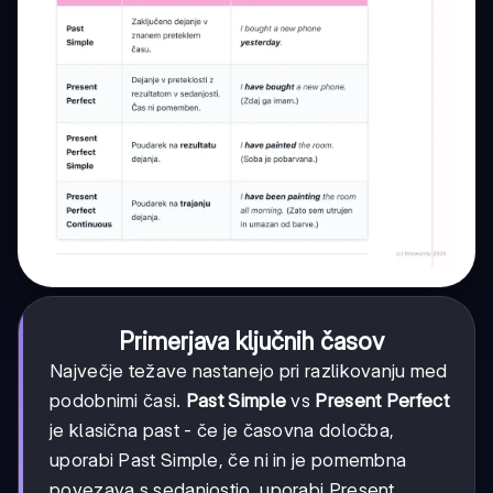
Primerjava ključnih časov
Največje težave nastanejo pri razlikovanju med
podobnimi časi.
Past Simple
vs
Present Perfect
je klasična past - če je časovna določba,
uporabi Past Simple, če ni in je pomembna
povezava s sedanjostjo, uporabi Present