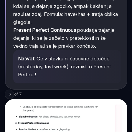
kdaj se je dejanje zgodilo, ampak kakšen je
rezultat zdaj. Formula: have/has + tretja oblika
glagola.
Present Perfect Continuous
poudarja trajanje
dejanja, ki se je začelo v preteklosti in še
vedno traja ali se je pravkar končalo.
Nasvet:
Če v stavku ni časovne določbe
(yesterday, last week), razmisli o Present
Perfect!
of
7
3