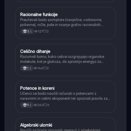
Racionalne funkcije
Matematika
Preučevali bodo asimptote (navpične, vodoravne,
poševne), ničle, pole in risanje grafov racionalnih
funkcij.
127
2
3. l.
Celično dihanje
Biologija
Razumeli bomo, kako celice razgrajujejo organske
molekule, kot je glukoza, da sprostijo energijo za
svoje delovanje.
146
2
1. l.
Potence in koreni
Matematika
Učenci se bodo naučili računati s potencami z
naravnimi in celimi eksponenti ter spoznali pravila za
računanje z njimi. Obravnavali bodo kvadratne in
240
6
9. r.
kubične korene ter delno korenjenje in racionalizacijo
imenovalca.
Algebrski ulomki
Matematika
Naučili se boste osnovnih operacij z algebrskimi