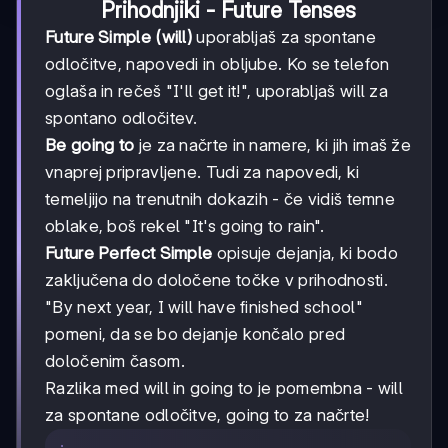
Prihodnjiki - Future Tenses
Future Simple (will)
uporabljaš za spontane
odločitve, napovedi in obljube. Ko se telefon
oglaša in rečeš "I'll get it!", uporabljaš will za
spontano odločitev.
Be going to
je za načrte in namere, ki jih imaš že
vnaprej pripravljene. Tudi za napovedi, ki
temeljijo na trenutnih dokazih - če vidiš temne
oblake, boš rekel "It's going to rain".
Future Perfect Simple
opisuje dejanja, ki bodo
zaključena do določene točke v prihodnosti.
"By next year, I will have finished school"
pomeni, da se bo dejanje končalo pred
določenim časom.
Razlika med will in going to je pomembna - will
za spontane odločitve, going to za načrte!