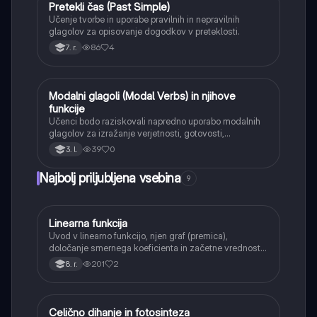
Pretekli čas (Past Simple)
Angleščina
Učenje tvorbe in uporabe pravilnih in nepravilnih
glagolov za opisovanje dogodkov v preteklosti.
86
4
7. r.
Modalni glagoli (Modal Verbs) in njihove
Angleščina
funkcije
Učenci bodo raziskovali napredno uporabo modalnih
glagolov za izražanje verjetnosti, gotovosti,
dedukcije, obveznosti, možnosti in sposobnosti v
39
0
3. l.
različnih kontekstih in časih.
Najbolj priljubljena vsebina
9
Linearna funkcija
Matematika
Uvod v linearno funkcijo, njen graf (premica),
določanje smernega koeficienta in začetne vrednosti.
Učenci bodo znali narisati graf linearne funkcije.
201
2
8. r.
Celično dihanje in fotosinteza
Naravoslovje