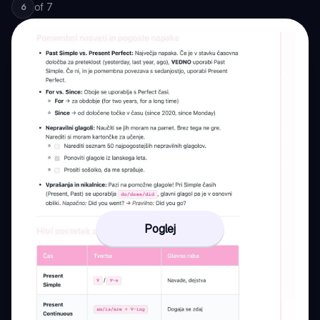
of
7
6
Poglej