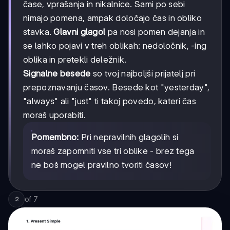
čase, vprašanja in nikalnice. Sami po sebi
nimajo pomena, ampak določajo čas in obliko
stavka.
Glavni glagol
pa nosi pomen dejanja in
se lahko pojavi v treh oblikah: nedoločnik, -ing
oblika in pretekli deležnik.
Signalne besede
so tvoj najboljši prijatelj pri
prepoznavanju časov. Besede kot "yesterday",
"always" ali "just" ti takoj povedo, kateri čas
moraš uporabiti.
Pomembno:
Pri nepravilnih glagolih si
moraš zapomniti vse tri oblike - brez tega
ne boš mogel pravilno tvoriti časov!
of
7
2