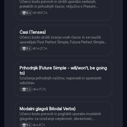
Učenci bodo ponovili in utrdili uporabo sedanjih,
preteklih in prihodnjih časov, vključno s Present
Perfect Simple in Past Continuous. Naučili se bodo
180
4
8. r.
razlikovati med njimi in jih pravilno uporabljati v
kontekstu.
Časi (Tenses)
Angleščina
Učenci bodo utrdili znanje vseh časov in se naučili
uporabljati Past Perfect Simple, Future Perfect Simple
ter Conditional sentences (vse vrste).
142
4
9. r.
Prihodnjik (Future Simple - will/won't, be going
Angleščina
to)
Izražanje prihodnjih načrtov, napovedi in spontanih
odločitev.
47
0
7. r.
Modalni glagoli (Modal Verbs)
Angleščina
Učenci bodo ponovili in poglobili uporabo modalnih
glagolov za izražanje verjetnosti, obveznosti,
dovoljenja in sklepanja.
43
1
9. r.