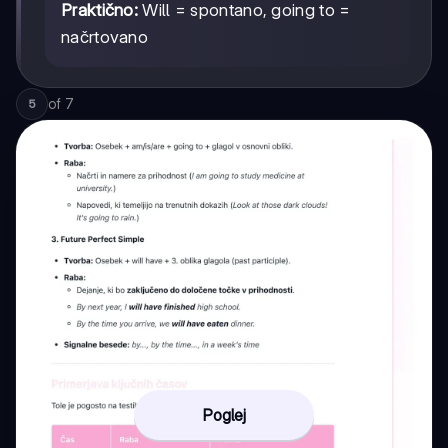
Praktično:
Will = spontano, going to =
načrtovano
of
7
5
Poglej