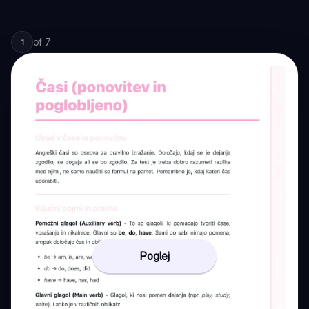
of
7
1
Poglej