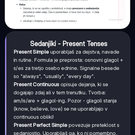
Sedanjiki - Present Tenses
Present Simple
uporabljaš za dejstva, navade
in rutine. Formula je preprosta: osnovni glagol +
s/es za tretjo osebo ednine. Signalne besede
so "always", "usually", "every day".
Present Continuous
opisuje dejanja, ki se
dogajajo zdaj ali v tem trenutku. Tvorba:
am/is/are + glagol-ing. Pozor - glagoli stanja
(know, believe, love) se ne uporabljajo v
continuous obliki!
Present Perfect Simple
povezuje preteklost s
sedanjostjo. Uporabljaš ga, ko ni pomembno,