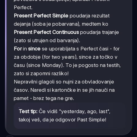
Perfect.
Present Perfect Simple
poudarja rezultat
dejanja (soba je pobarvana), medtem ko
Present Perfect Continuous
poudarja trajanje
(zato si utrujen od barvanja).
For
in
since
se uporabljata s Perfect časi - for
za obdobje (for two years), since za točko v
času (since Monday). To je pogosto na testih,
zato si zapomni razliko!
Nepravilni glagoli so nujni za obvladovanje
časov. Naredi si kartončke in se jih nauči na
pamet - brez tega ne gre.
Test tip:
Če vidiš "yesterday, ago, last",
takoj veš, da je odgovor Past Simple!