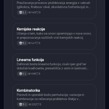
Preučevanje procesov pridobivanja energije v celicah
(glikoliza, Krebsov cikel, oksidativna fosforilacija) in
pretvorbe svetlobne energije v kemično energijo
145
3
2. l.
(fotosinteza).
Kemijske reakcije
Naravoslovje
Učenje o tem, kako se snovi spreminjajo v nove snovi,
in prepoznavanje različnih vrst kemijskih reakcij.
147
3
9. r.
Linearna funkcija
Matematika
Definirali boste linearno funkcijo, risali njen graf ter
določali koeficiente, presečišča z osmi in lastnosti
(naraščanje/padanje).
198
3
1. l.
Kombinatorika
Matematika
Ponovili in uporabili bodo permutacije, variacije in
kombinacije za reševanje problemov štetja v
verjetnosti.
232
3
3. l.