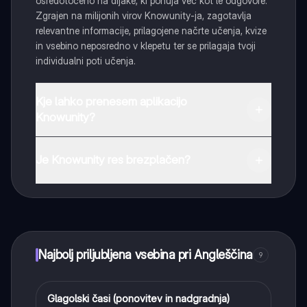
osredotočeno na dijake, ki ponuja več kot le odgovore.
Zgrajen na milijonih virov Knowunity-ja, zagotavlja
relevantne informacije, prilagojene načrte učenja, kvize
in vsebino neposredno v klepetu ter se prilagaja tvoji
individualni poti učenja.
Kje lahko prenesem aplikacijo
Knowunity?
Aplikacijo lahko preneseš iz Google Play Store ali Apple
App Store.
Je Knowunity res brezplačen?
Tako je! Uživaj v brezplačnem dostopu do učnih vsebin,
se povezuj s sošolci in dobi takojšnjo pomoč – vse na
dosegu roke.
Najbolj priljubljena vsebina pri Angleščina
9
Glagolski časi (ponovitev in nadgradnja)
Angleščina