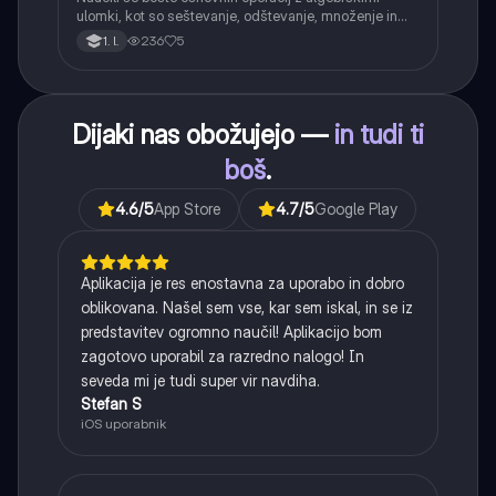
ulomki, kot so seštevanje, odštevanje, množenje in
deljenje.
236
5
1. l.
Dijaki nas obožujejo —
in tudi ti
boš
.
4.6
/5
App Store
4.7
/5
Google Play
Aplikacija je res enostavna za uporabo in dobro
oblikovana. Našel sem vse, kar sem iskal, in se iz
predstavitev ogromno naučil! Aplikacijo bom
zagotovo uporabil za razredno nalogo! In
seveda mi je tudi super vir navdiha.
Stefan S
iOS uporabnik