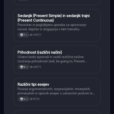
Sedanjik (Present Simple) in sedanjik trajni
Angleščina
(Present Continuous)
Ponovitev in poglobljena uporaba za opisovanje
navad, dejstev in dogajanja v tem trenutku.
119
1
7. r.
Prihodnost (različni načini)
Angleščina
Učenci bodo spoznali in vadili različne načine
izražanja prihodnosti (will, be going to, Present
Continuous) ter se naučili, kdaj uporabiti posamezno
48
1
8. r.
obliko.
Različni tipi esejev
Angleščina
Pisanje argumentativnih, razpravljalnih, mnenjskih,
primerjalnih in opisnih esejev z ustreznim jezikom in
strukturo.
9
0
4. l.