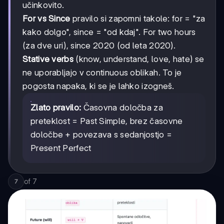
učinkovito.
For vs Since
pravilo si zapomni takole: for = "za
kako dolgo", since = "od kdaj". For two hours
(za dve uri), since 2020 (od leta 2020).
Stative verbs
(know, understand, love, hate) se
ne uporabljajo v continuous oblikah. To je
pogosta napaka, ki se je lahko izogneš.
Zlato pravilo:
Časovna določba za
preteklost = Past Simple, brez časovne
določbe + povezava s sedanjostjo =
Present Perfect
of
7
7