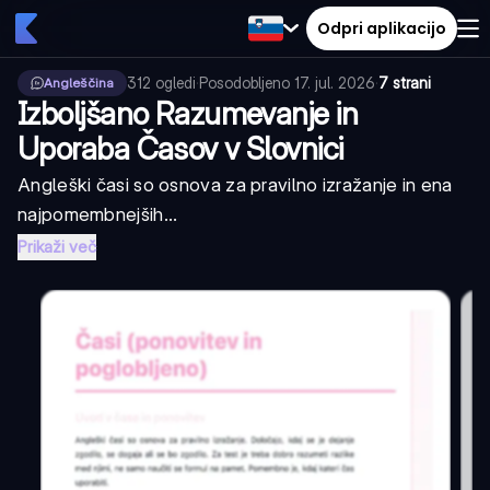
Odpri aplikacijo
312
ogledi
·
Posodobljeno
17. jul. 2026
·
7 strani
Angleščina
Izboljšano Razumevanje in
Uporaba Časov v Slovnici
Angleški časi so osnova za pravilno izražanje in ena
najpomembnejših...
Prikaži več