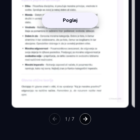
Poglej
1
/
7