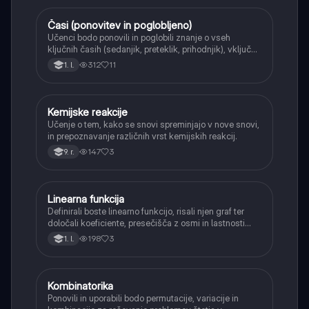
Časi (ponovitev in poglobljeno)
Angleščina
Učenci bodo ponovili in poglobili znanje o vseh
ključnih časih (sedanjik, preteklik, prihodnjik), vključno
s Perfect tenses (Present Perfect Continuous, Past
312
11
1. l.
Perfect, Future Perfect) in njihovo uporabo.
Kemijske reakcije
Naravoslovje
Učenje o tem, kako se snovi spreminjajo v nove snovi,
in prepoznavanje različnih vrst kemijskih reakcij.
147
3
9. r.
Linearna funkcija
Matematika
Definirali boste linearno funkcijo, risali njen graf ter
določali koeficiente, presečišča z osmi in lastnosti
(naraščanje/padanje).
198
3
1. l.
Kombinatorika
Matematika
Ponovili in uporabili bodo permutacije, variacije in