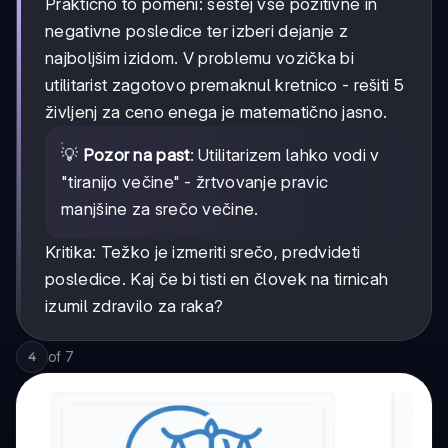
Praktično to pomeni: seštej vse pozitivne in
negativne posledice ter izberi dejanje z
najboljšim izidom. V problemu vozička bi
utilitarist zagotovo premaknul kretnico - rešiti 5
življenj za ceno enega je matematično jasno.
💡
Pozor na past
: Utilitarizem lahko vodi v
"tiranijo večine" - žrtvovanje pravic
manjšine za srečo večine.
Kritika: Težko je izmeriti srečo, predvideti
posledice. Kaj če bi tisti en človek na tirnicah
izumil zdravilo za raka?
of
7
4