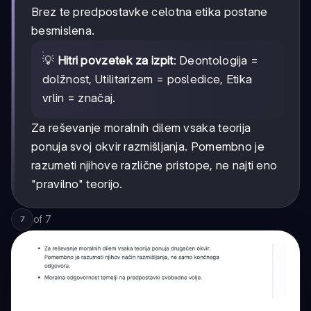
Brez te predpostavke celotna etika postane
besmislena.
💡
Hitri povzetek za izpit
: Deontologija =
dolžnost, Utilitarizem = posledice, Etika
vrlin = značaj.
Za reševanje moralnih dilem vsaka teorija
ponuja svoj okvir razmišljanja. Pomembno je
razumeti njihove različne pristope, ne najti eno
"pravilno" teorijo.
of
7
7