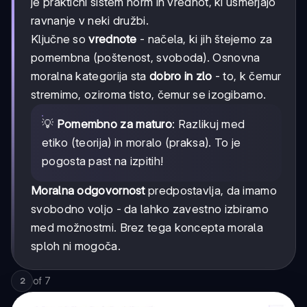
je praktični sistem norm in vrednot, ki usmerjajo
ravnanje v neki družbi.
Ključne so
vrednote
- načela, ki jih štejemo za
pomembna (poštenost, svoboda). Osnovna
moralna kategorija sta
dobro in zlo
- to, k čemur
stremimo, oziroma tisto, čemur se izogibamo.
💡
Pomembno za maturo
: Razlikuj med
etiko (teorija) in moralo (praksa). To je
pogosta past na izpitih!
Moralna odgovornost
predpostavlja, da imamo
svobodno voljo - da lahko zavestno izbiramo
med možnostmi. Brez tega koncepta morala
sploh ni mogoča.
of
7
2