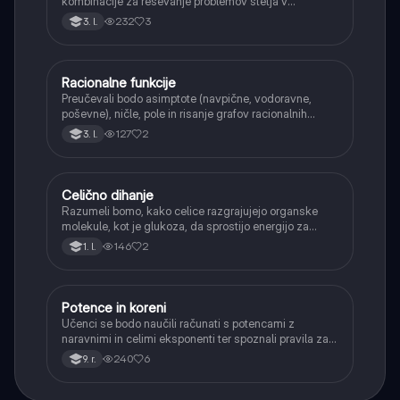
kombinacije za reševanje problemov štetja v
verjetnosti.
232
3
3. l.
Racionalne funkcije
Matematika
Preučevali bodo asimptote (navpične, vodoravne,
poševne), ničle, pole in risanje grafov racionalnih
funkcij.
127
2
3. l.
Celično dihanje
Biologija
Razumeli bomo, kako celice razgrajujejo organske
molekule, kot je glukoza, da sprostijo energijo za
svoje delovanje.
146
2
1. l.
Potence in koreni
Matematika
Učenci se bodo naučili računati s potencami z
naravnimi in celimi eksponenti ter spoznali pravila za
računanje z njimi. Obravnavali bodo kvadratne in
240
6
9. r.
kubične korene ter delno korenjenje in racionalizacijo
imenovalca.