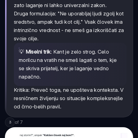
zato laganje ni lahko univerzalni zakon.
Druga formulacija: "Ne uporabljaj ljudi zgolj kot
sredstvo, ampak tudi kot cilj." Vsak človek ima
intrinzično vrednost - ne smeš ga izkoriščati za
svoje cilje.
💡
Miselni trik
: Kant je zelo strog. Celo
morilcu na vratih ne smeš lagati o tem, kje
se skriva prijatelj, ker je laganje vedno
napačno.
Kritika: Preveč toga, ne upošteva konteksta. V
resničnem življenju so situacije kompleksnejše
od črno-belih pravil.
of
7
3