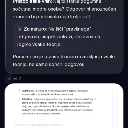
Pristop etike vrlin
: Kaj bi storila pogumna,
sočutna, modra oseba? Odgovor ni enoznačen
- morda bi poskušala najti tretjo pot.
💡
Za maturo
: Ne išči "pravilnega"
odgovora, ampak pokaži, da razumeš
logiko vsake teorije.
Pomembno je razumeti način razmišljanja vsake
teorije, ne samo končni odgovor.
of
7
6