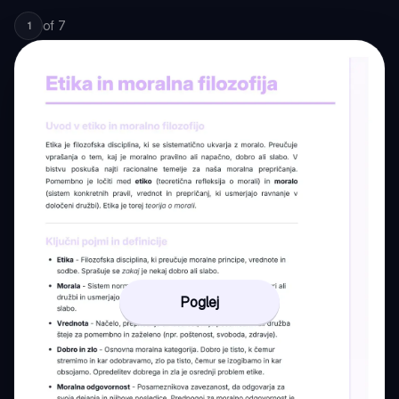
of
7
1
Poglej