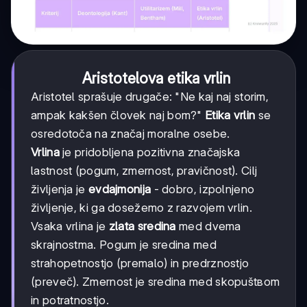
Aristotelova etika vrlin
Aristotel sprašuje drugače: "Ne kaj naj storim,
ampak kakšen človek naj bom?"
Etika vrlin
se
osredotoča na značaj moralne osebe.
Vrlina
je pridobljena pozitivna značajska
lastnost (pogum, zmernost, pravičnost). Cilj
življenja je
evdajmonija
- dobro, izpolnjeno
življenje, ki ga dosežemo z razvojem vrlin.
Vsaka vrlina je
zlata sredina
med dvema
skrajnostma. Pogum je sredina med
strahopetnostjo (premalo) in predrznostjo
(preveč). Zmernost je sredina med skopuštвom
in potratnostjo.