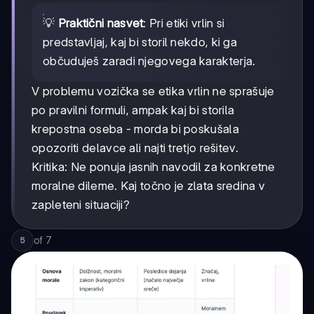
💡
Praktični nasvet
: Pri etiki vrlin si
predstavljaj, kaj bi storil nekdo, ki ga
občuduješ zaradi njegovega karakterja.
V problemu vozička se etika vrlin ne sprašuje
po pravilni formuli, ampak kaj bi storila
krepostna oseba - morda bi poskušala
opozoriti delavce ali najti tretjo rešitev.
Kritika: Ne ponuja jasnih navodil za konkretne
moralne dileme. Kaj točno je zlata sredina v
zapleteni situaciji?
of
7
5