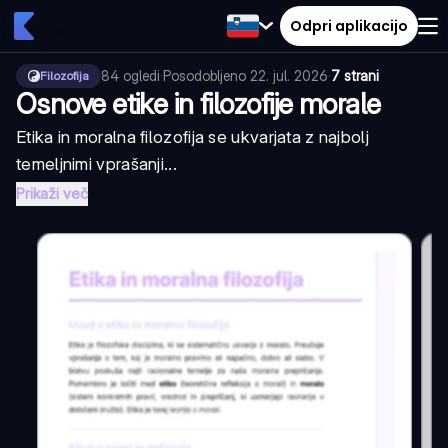
Odpri aplikacijo
84
ogledi
·
Posodobljeno
22. jul. 2026
·
7 strani
Filozofija
Osnove etike in filozofije morale
Etika in moralna filozofija se ukvarjata z najbolj
temeljnimi vprašanji...
Prikaži več