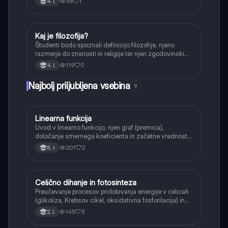
38
1
4. l.
Kaj je filozofija?
Filozofija
Študenti bodo spoznali definicijo filozofije, njeno
razmerje do znanosti in religije ter njen zgodovinski
razvoj.
119
0
4. l.
Najbolj priljubljena vsebina
9
Linearna funkcija
Matematika
Uvod v linearno funkcijo, njen graf (premica),
določanje smernega koeficienta in začetne vrednosti.
Učenci bodo znali narisati graf linearne funkcije.
201
2
8. r.
Celično dihanje in fotosinteza
Naravoslovje
Preučevanje procesov pridobivanja energije v celicah
(glikoliza, Krebsov cikel, oksidativna fosforilacija) in
pretvorbe svetlobne energije v kemično energijo
145
3
2. l.
(fotosinteza).