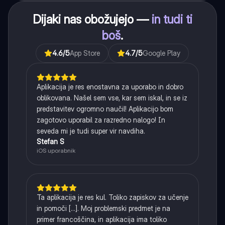
Dijaki nas obožujejo —
in tudi ti
boš
.
4.6
/5
App Store
4.7
/5
Google Play
Aplikacija je res enostavna za uporabo in dobro
oblikovana. Našel sem vse, kar sem iskal, in se iz
predstavitev ogromno naučil! Aplikacijo bom
zagotovo uporabil za razredno nalogo! In
seveda mi je tudi super vir navdiha.
Stefan S
iOS uporabnik
Ta aplikacija je res kul. Toliko zapiskov za učenje
in pomoči [...]. Moj problemski predmet je na
primer francoščina, in aplikacija ima toliko