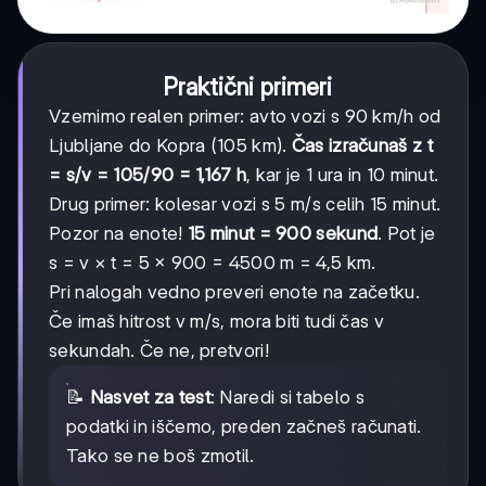
Praktični primeri
Vzemimo realen primer: avto vozi s 90 km/h od
Ljubljane do Kopra (105 km).
Čas izračunaš z t
= s/v = 105/90 = 1,167 h
, kar je 1 ura in 10 minut.
Drug primer: kolesar vozi s 5 m/s celih 15 minut.
Pozor na enote!
15 minut = 900 sekund
. Pot je
s = v × t = 5 × 900 = 4500 m = 4,5 km.
Pri nalogah vedno preveri enote na začetku.
Če imaš hitrost v m/s, mora biti tudi čas v
sekundah. Če ne, pretvori!
📝
Nasvet za test
: Naredi si tabelo s
podatki in iščemo, preden začneš računati.
Tako se ne boš zmotil.