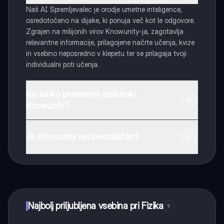
Naš AI Spremljevalec je orodje umetne inteligence,
osredotočeno na dijake, ki ponuja več kot le odgovore.
Zgrajen na milijonih virov Knowunity-ja, zagotavlja
relevantne informacije, prilagojene načrte učenja, kvize
in vsebino neposredno v klepetu ter se prilagaja tvoji
individualni poti učenja.
Kje lahko prenesem aplikacijo
Knowunity?
Aplikacijo lahko preneseš iz Google Play Store ali Apple
App Store.
Je Knowunity res brezplačen?
Tako je! Uživaj v brezplačnem dostopu do učnih vsebin,
se povezuj s sošolci in dobi takojšnjo pomoč – vse na
dosegu roke.
Najbolj priljubljena vsebina pri Fizika
9