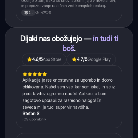
Učenje o tem, kako se snovi spreminjajo v nove snovi,
in prepoznavanje različnih vrst kemijskih reakcij.
147
3
9. r.
Dijaki nas obožujejo —
in tudi ti
boš
.
4.6
/5
App Store
4.7
/5
Google Play
Aplikacija je res enostavna za uporabo in dobro
oblikovana. Našel sem vse, kar sem iskal, in se iz
predstavitev ogromno naučil! Aplikacijo bom
zagotovo uporabil za razredno nalogo! In
seveda mi je tudi super vir navdiha.
Stefan S
iOS uporabnik