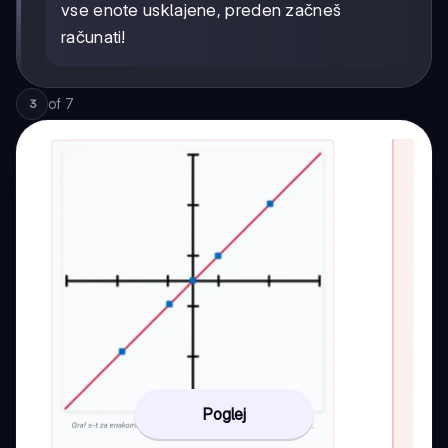
vse enote usklajene, preden začneš
računati!
of
7
3
Poglej