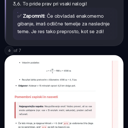
3,6. To pride prav pri vsaki nalogi!
✅
Zapomniti
: Če obvladaš enakomerno
gibanje, imaš odlične temelje za naslednje
teme. Je res tako preprosto, kot se zdi!
of
7
6