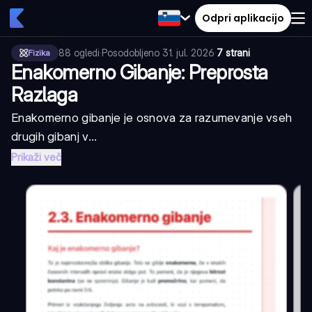
Odpri aplikacijo
88
ogledi
·
Posodobljeno
31. jul. 2026
·
7 strani
Fizika
Enakomerno Gibanje: Preprosta
Razlaga
Enakomerno gibanje je osnova za razumevanje vseh
drugih gibanj v...
Prikaži več