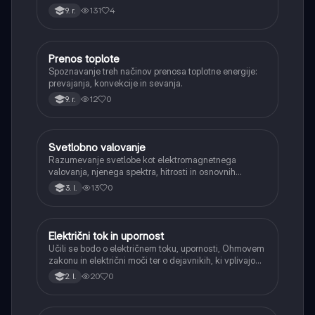
energija.
131
4
9. r.
Prenos toplote
Fizika
Spoznavanje treh načinov prenosa toplotne energije:
prevajanja, konvekcije in sevanja.
12
0
9. r.
Svetlobno valovanje
Fizika
Razumevanje svetlobe kot elektromagnetnega
valovanja, njenega spektra, hitrosti in osnovnih
pojavov, kot so odboj, lom (Snellov zakon) in popolni
13
0
3. l.
notranji odboj.
Električni tok in upornost
Fizika
Učili se bodo o električnem toku, upornosti, Ohmovem
zakonu in električni moči ter o dejavnikih, ki vplivajo
na upornost vodnikov (dolžina, presek, material,
20
0
2. l.
temperatura).