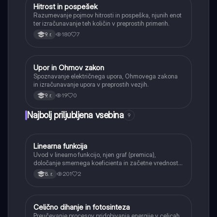
Hitrost in pospešek
Fizika
Razumevanje pojmov hitrosti in pospeška, njunih enot
ter izračunavanje teh količin v preprostih primerih.
180
7
9. r.
Upor in Ohmov zakon
Fizika
Spoznavanje električnega upora, Ohmovega zakona
in izračunavanje upora v preprostih vezjih.
19
0
9. r.
Najbolj priljubljena vsebina
9
Linearna funkcija
Matematika
Uvod v linearno funkcijo, njen graf (premica),
določanje smernega koeficienta in začetne vrednosti.
Učenci bodo znali narisati graf linearne funkcije.
201
2
8. r.
Celično dihanje in fotosinteza
Naravoslovje
Preučevanje procesov pridobivanja energije v celicah