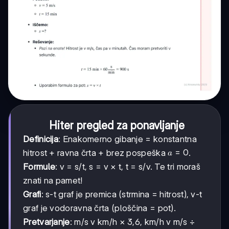
Hiter pregled za ponavljanje
Definicija
: Enakomerno gibanje = konstantna
a
=
0
hitrost + ravna črta + brez pospeška
.
a
=
Formule
: v = s/t, s = v × t, t = s/v. Te tri moraš
0
znati na pamet!
Grafi
: s-t graf je premica (strmina = hitrost), v-t
graf je vodoravna črta (ploščina = pot).
Pretvarjanje
: m/s v km/h × 3,6, km/h v m/s ÷