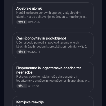
Algebrski ulomki
Matematika
Naučili se boste osnovnih operacij z algebrskimi
ulomki, kot so seštevanje, odštevanje, množenje in
deljenje.
242
5
1. l.
Časi (ponovitev in poglobljeno)
Angleščina
Učenci bodo ponovili in poglobili znanje o vseh
ključnih časih (sedanjik, preteklik, prihodnjik), vključno
s Perfect tenses (Present Perfect Continuous, Past
312
11
1. l.
Perfect, Future Perfect) in njihovo uporabo.
Eksponentne in logaritemske enačbe ter
Matematika
neenačbe
Reševali bodo kompleksnejše eksponentne in
logaritemske enačbe in neenačbe ter jih uporabljali pri
reševanju praktičnih problemov.
117
0
2. l.
Kemijske reakcije
Naravoslovje