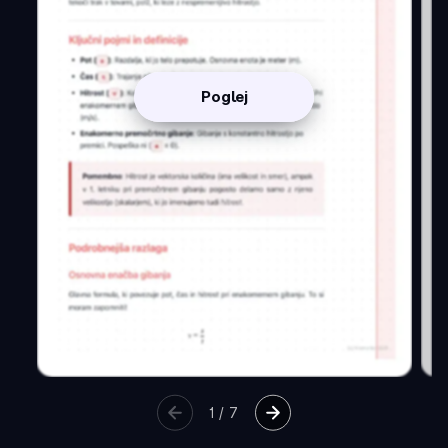
Poglej
1
/
7