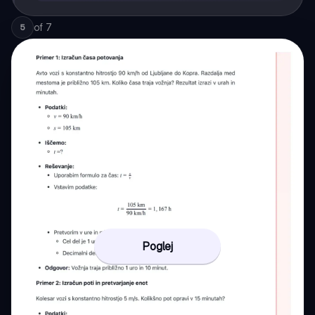
of
7
5
Poglej