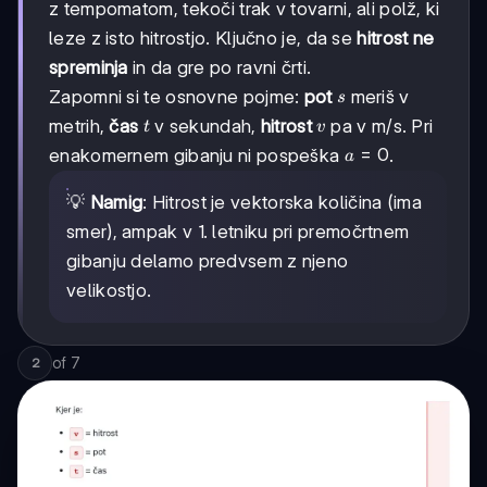
z tempomatom, tekoči trak v tovarni, ali polž, ki
leze z isto hitrostjo. Ključno je, da se
hitrost ne
spreminja
in da gre po ravni črti.
s
Zapomni si te osnovne pojme:
pot
meriš v
s
t
v
metrih,
čas
v sekundah,
hitrost
pa v m/s. Pri
t
v
a
=
0
enakomernem gibanju ni pospeška
.
a
=
0
💡
Namig
: Hitrost je vektorska količina (ima
smer), ampak v 1. letniku pri premočrtnem
gibanju delamo predvsem z njeno
velikostjo.
of
7
2