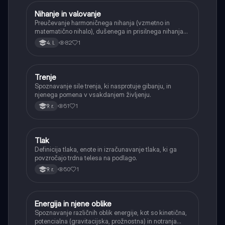
Nihanje in valovanje
Fizika
Preučevanje harmoničnega nihanja (vzmetno in
matematično nihalo), dušenega in prisilnega nihanja
ter osnovnih lastnosti valovanja.
82
1
4. l.
Trenje
Fizika
Spoznavanje sile trenja, ki nasprotuje gibanju, in
njenega pomena v vsakdanjem življenju.
51
1
9. r.
Tlak
Fizika
Definicija tlaka, enote in izračunavanje tlaka, ki ga
povzročajo trdna telesa na podlago.
50
1
9. r.
Energija in njene oblike
Fizika
Spoznavanje različnih oblik energije, kot so kinetična,
potencialna (gravitacijska, prožnostna) in notranja