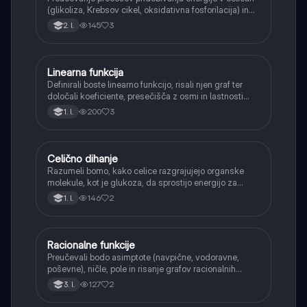
(glikoliza, Krebsov cikel, oksidativna fosforilacija) in
pretvorbe svetlobne energije v kemično energijo
145
3
2. l.
(fotosinteza).
Linearna funkcija
Matematika
Definirali boste linearno funkcijo, risali njen graf ter
določali koeficiente, presečišča z osmi in lastnosti
(naraščanje/padanje).
200
3
1. l.
Celično dihanje
Biologija
Razumeli bomo, kako celice razgrajujejo organske
molekule, kot je glukoza, da sprostijo energijo za
svoje delovanje.
146
2
1. l.
Racionalne funkcije
Matematika
Preučevali bodo asimptote (navpične, vodoravne,
poševne), ničle, pole in risanje grafov racionalnih
funkcij.
127
2
3. l.