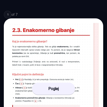
of
7
1
Poglej