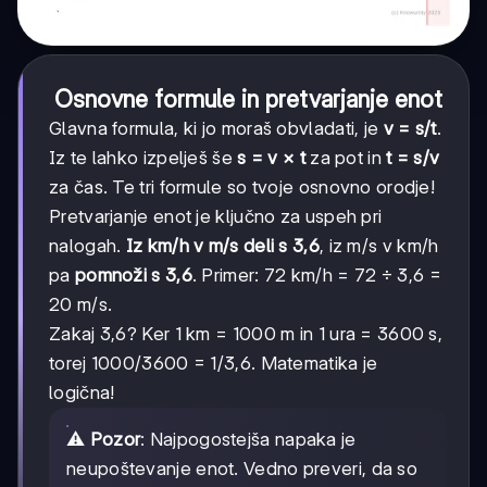
Osnovne formule in pretvarjanje enot
Glavna formula, ki jo moraš obvladati, je
v = s/t
.
Iz te lahko izpelješ še
s = v × t
za pot in
t = s/v
za čas. Te tri formule so tvoje osnovno orodje!
Pretvarjanje enot je ključno za uspeh pri
nalogah.
Iz km/h v m/s deli s 3,6
, iz m/s v km/h
pa
pomnoži s 3,6
. Primer: 72 km/h = 72 ÷ 3,6 =
20 m/s.
Zakaj 3,6? Ker 1 km = 1000 m in 1 ura = 3600 s,
torej 1000/3600 = 1/3,6. Matematika je
logična!
⚠️
Pozor
: Najpogostejša napaka je
neupoštevanje enot. Vedno preveri, da so