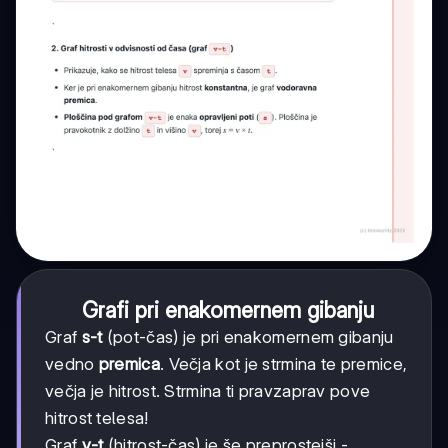
Grafi pri enakomernem gibanju
Graf
s-t
(pot-čas) je pri enakomernem gibanju
vedno
premica
. Večja kot je strmina te premice,
večja je hitrost. Strmina ti pravzaprav pove
hitrost telesa!
Graf
v-t
(hitrost-čas) je še preprostejši -