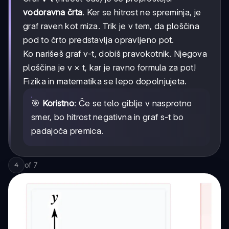
vodoravna črta
. Ker se hitrost ne spreminja, je
graf raven kot miza. Trik je v tem, da ploščina
pod to črto predstavlja opravljeno pot.
Ko narišeš graf v-t, dobiš pravokotnik. Njegova
ploščina je v × t, kar je ravno formula za pot!
Fizika in matematika se lepo dopolnjujeta.
🎯
Koristno
: Če se telo giblje v nasprotno
smer, bo hitrost negativna in graf s-t bo
padajoča premica.
of
7
4