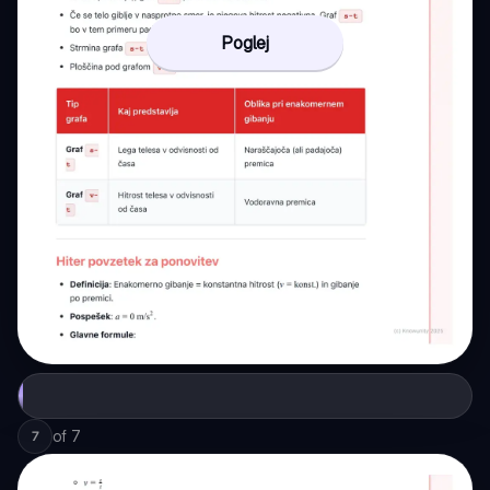
Poglej
of
7
7