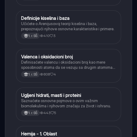
aldehida, redukcija).
Definicije kiselina i baza
Hemija
Učićete o Arenijusovoj teoriji kiselina i baza,
prepoznajući njihove osnovne karakteristike i primere.
410
3
1. r. SŠ
Valenca i oksidacioni broj
Hemija
Definisaćete valencu i oksidacioni broj kao mere
sposobnosti atoma da se vezuju sa drugim atomima u
hemijskim jedinjenjima.
808
4
1. r. SŠ
Ugljeni hidrati, masti i proteini
Hemija
Saznaćete osnovne pojmove o ovim važnim
biomolekulima i njihovom značaju za život i ishranu.
443
5
1. r. SŠ
Hemija - 1. Oblast
Hemija