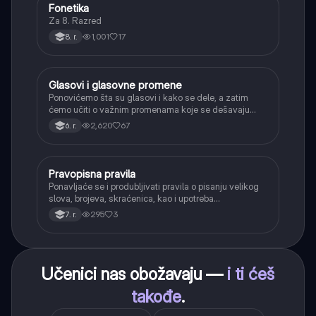
Fonetika
Srpski jezik
Za 8. Razred
1,001
17
8. r.
Glasovi i glasovne promene
Srpski jezik
Ponovićemo šta su glasovi i kako se dele, a zatim
ćemo učiti o važnim promenama koje se dešavaju
kada se glasovi nađu jedan pored drugog u rečima
2,620
67
6. r.
(npr. jednačenje suglasnika po zvučnosti i mestu
tvorbe).
Pravopisna pravila
Srpski jezik
Ponavljaće se i produbljivati pravila o pisanju velikog
slova, brojeva, skraćenica, kao i upotreba
interpunkcije, sa posebnim fokusom na zarez u
295
3
7. r.
složenoj rečenici.
Učenici nas obožavaju —
i ti ćeš
takođe
.