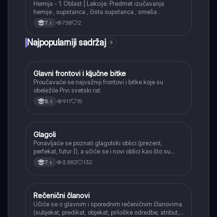
Hemija - 1. Oblast | Lekcije: Predmet izučavanja
hemije , supstanca , čista supstanca , smeša .
738
2
7. r.
Najpopularniji sadržaj
9
Glavni frontovi i ključne bitke
Istorija
Proučavaće se najvažniji frontovi i bitke koje su
obeležile Prvi svetski rat.
911
15
8. r.
Glagoli
Srpski jezik
Ponavljaće se poznati glagolski oblici (prezent,
perfekat, futur I), a učiće se i novi oblici kao što su
aorist, imperfekat, pluskvamperfekat, futur II, kao i
3,882
132
7. r.
glagolski prilozi i pridevi.
Rečenični članovi
Srpski jezik
Učiće se o glavnim i sporednim rečeničnim članovima
(subjekat, predikat, objekat, priloške odredbe, atribut,