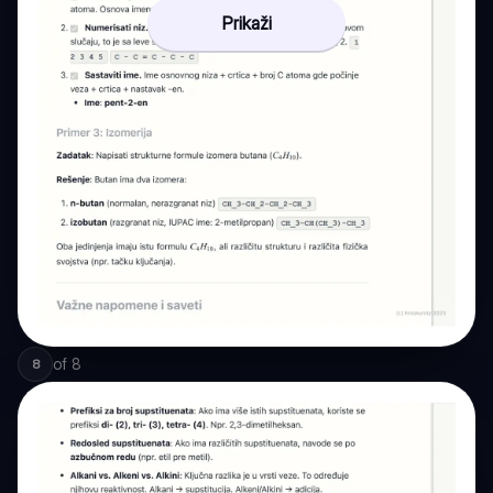
Prikaži
of
8
8