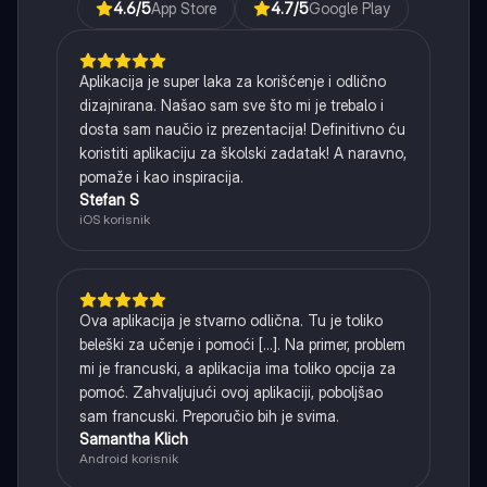
4.6
/5
App Store
4.7
/5
Google Play
Aplikacija je super laka za korišćenje i odlično
dizajnirana. Našao sam sve što mi je trebalo i
dosta sam naučio iz prezentacija! Definitivno ću
koristiti aplikaciju za školski zadatak! A naravno,
pomaže i kao inspiracija.
Stefan S
iOS korisnik
Ova aplikacija je stvarno odlična. Tu je toliko
beleški za učenje i pomoći [...]. Na primer, problem
mi je francuski, a aplikacija ima toliko opcija za
pomoć. Zahvaljujući ovoj aplikaciji, poboljšao
sam francuski. Preporučio bih je svima.
Samantha Klich
Android korisnik