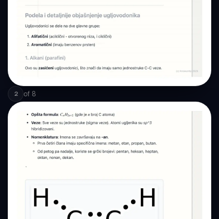
of
8
2