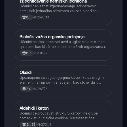
Izjednačavanje hemijskih jednačina
Hemija
Učenici će vežbati izjednačavanje jednostavnih
hemijskih jednačina primenom zakona o održanju
mase, osiguravajući isti broj atoma sa obe strane.
554
13
8. r.
Biološki važna organska jedinjenja
Hemija
Učenici će dobiti osnovni uvid u ugljene hidrate, masti
i proteine kao ključne komponente živih organizama i
njihovu ulogu.
281
2
8. r.
Oksidi
Hemija
Upoznajemo se sa jedinjenjima kiseonika sa drugim
elementima i njihovim značajem, kao što je rđa ili
ugljen-dioksid.
270
7
7. r.
Aldehidi i ketoni
Hemija
Učenici će proučavati strukturu karbonilne grupe,
nomenklaturu, fizičke osobine i karakteristične
reakcije aldehida i ketona (adicija, oksidacija
276
1
3. r. SŠ