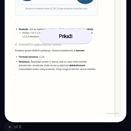
Prikaži
of
8
6