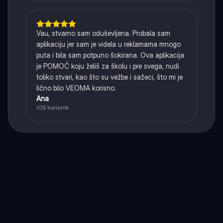
Vau, stvarno sam oduševljena. Probala sam
aplikaciju jer sam je videla u reklamama mnogo
puta i bila sam potpuno šokirana. Ova aplikacija
je POMOĆ koju želiš za školu i pre svega, nudi
toliko stvari, kao što su vežbe i sažeci, što mi je
lično bilo VEOMA korisno.
Ana
iOS korisnik