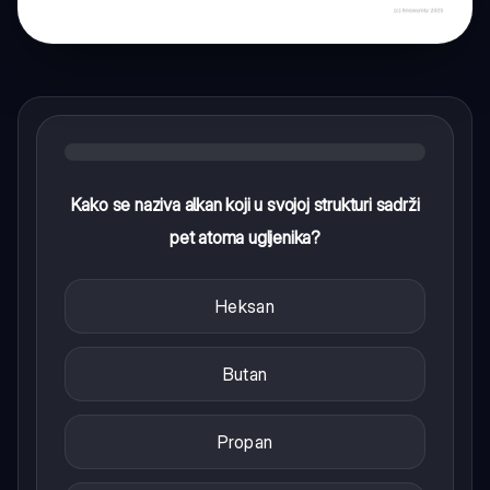
Kako se naziva alkan koji u svojoj strukturi sadrži
pet atoma ugljenika?
Heksan
Butan
Propan