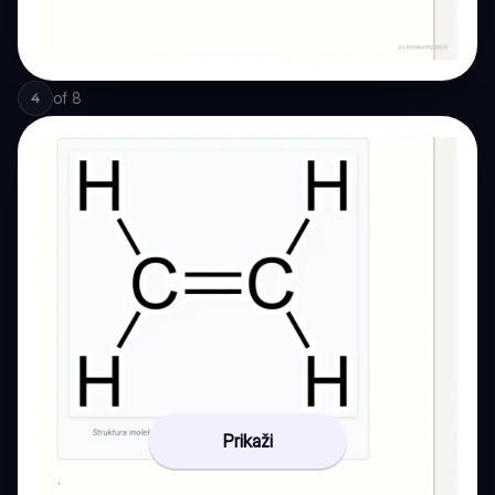
of
8
4
Prikaži