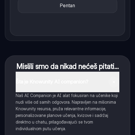
Pentan
Mislili smo da nikad nećeš pitati...
Šta je Knowunity AI companion?
Naš AI Companion je AI alat fokusiran na učenike koji
nudi više od samih odgovora. Napravljen na milionima
Knowunity resursa, pruža relevantne informacije,
personalizovane planove učenja, kvizove i sadržaj
direktno u chatu, prilagođavajući se tvom
individualnom putu učenja.