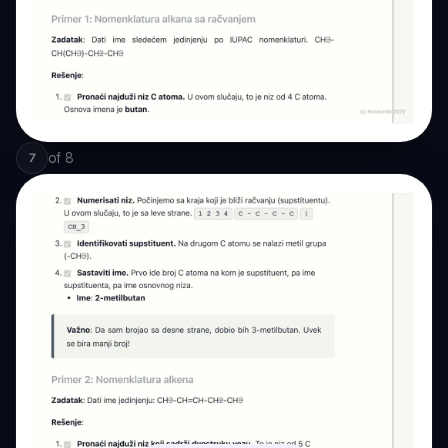
of
8
7