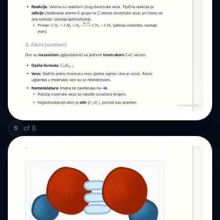
of
8
5