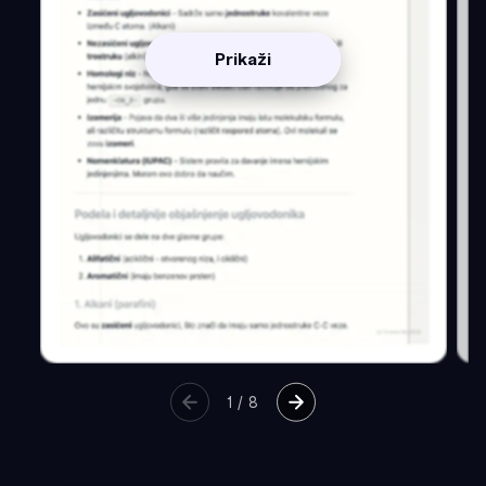
Prikaži
1
/
8