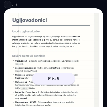
of
8
1
Prikaži