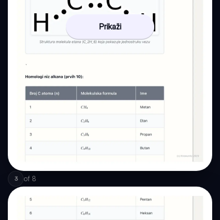
Prikaži
of
8
3