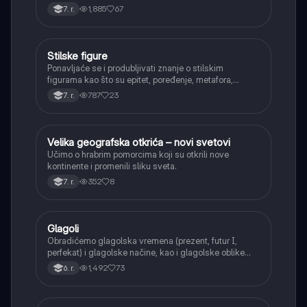
apozicija) i njihovoj funkciji.
1,885
67
7. r.
Stilske figure
Srpski jezik
Ponavljaće se i produbljivati znanje o stilskim
figurama kao što su epitet, poređenje, metafora,
personifikacija, hiperbola, onomatopeja, aliteracija i
787
23
7. r.
asonanca, razumevajući njihovu ulogu u tekstu.
Velika geografska otkrića – novi svetovi
Istorija
Učimo o hrabrim pomorcima koji su otkrili nove
kontinente i promenili sliku sveta.
352
8
7. r.
Glagoli
Srpski jezik
Obradićemo glagolska vremena (prezent, futur I,
perfekat) i glagolske načine, kao i glagolske oblike
(infinitiv, glagolski pridevi i prilozi) i glagolski vid
1,492
73
6. r.
(svršeni i nesvršeni).