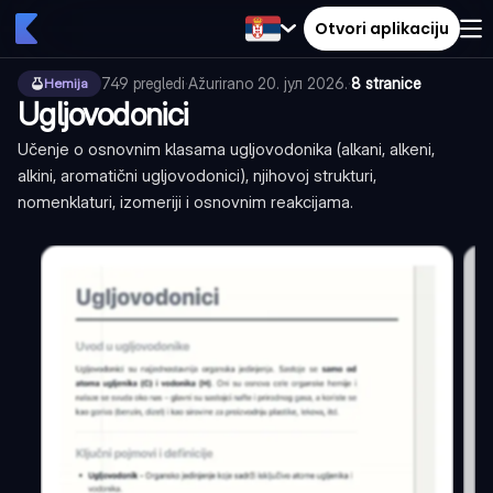
Otvori aplikaciju
749
pregledi
·
Ažurirano
20. јул 2026.
·
8 stranice
Hemija
Ugljovodonici
Učenje o osnovnim klasama ugljovodonika (alkani, alkeni,
alkini, aromatični ugljovodonici), njihovoj strukturi,
nomenklaturi, izomeriji i osnovnim reakcijama.