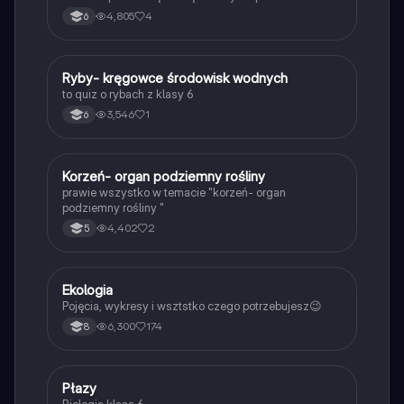
4,805
4
6
R
Ryby- kręgowce środowisk wodnych
Biologia
to quiz o rybach z klasy 6
3,546
1
6
K
Korzeń- organ podziemny rośliny
Biologia
prawie wszystko w temacie "korzeń- organ
podziemny rośliny "
4,402
2
5
Ekologia
Biologia
Pojęcia, wykresy i wsztstko czego potrzebujesz😉
6,300
174
8
P
Płazy
Biologia