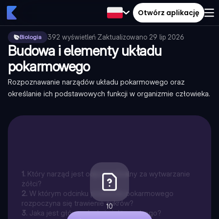
Otwórz aplikację
392
wyświetleń
·
Zaktualizowano
29 lip 2026
Biologia
Budowa i elementy układu
pokarmowego
Rozpoznawanie narządów układu pokarmowego oraz
określanie ich podstawowych funkcji w organizmie człowieka.
1
.
Który narząd jest odpowiedzialny za wytwarzanie
żółci?
2
.
W którym odcinku przewodu pokarmowego
rozpoczyna się trawienie cukrów?
10
3
.
Jaka jest główna funkcja jelita grubego?