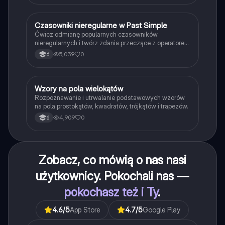
C
Czasowniki nieregularne w Past Simple
Język angielski
Ćwicz odmianę popularnych czasowników
nieregularnych i twórz zdania przeczące z operatorem
didn't w czasie Past Simple.
5,039
0
6
W
Wzory na pola wielokątów
Matematyka
Rozpoznawanie i utrwalanie podstawowych wzorów
na pola prostokątów, kwadratów, trójkątów i trapezów.
4,909
0
6
Zobacz, co mówią o nas nasi
użytkownicy. Pokochali nas —
pokochasz też i Ty
.
4.6
/5
App Store
4.7
/5
Google Play