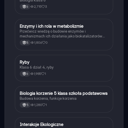
Biologia klasa 6
2,715
3
6
E
Enzymy i ich rola w metabolizmie
Biologia
Przećwicz wiedzę o budowie enzymów i
mechanizmach ich działania jako biokatalizatorów
przyspieszających reakcje.
1,806
0
8
R
Ryby
Biologia
Klasa 6 dział 4, ryby
1,985
1
6
B
Biologia korzenie 5 klasa szkoła podstawowa
Biologia
Budowa korzenia, funkcje korzenia
1,280
1
5
Interakcje Ekologiczne
Biologia