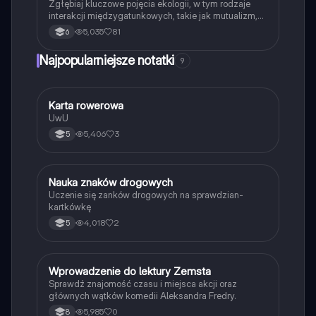
Zgłębiaj kluczowe pojęcia ekologii, w tym rodzaje
interakcji międzygatunkowych, takie jak mutualizm,
komensalizm, drapieżnictwo i pasożytnictwo.
5,035
81
6
Dowiedz się o strukturze populacji, ekosystemach
oraz zależnościach pokarmowych. Idealne dla
Najpopularniejsze notatki
9
studentów biologii i ekologii. Typ: podsumowanie.
K
Karta rowerowa
Technika
UwU
5,406
3
5
N
Nauka znaków drogowych
Technika
Uczenie się zanków drogowych na sprawdzian-
kartkówkę
4,018
2
5
W
Wprowadzenie do lektury Zemsta
Język polski
Sprawdź znajomość czasu i miejsca akcji oraz
głównych wątków komedii Aleksandra Fredry.
5,985
0
8