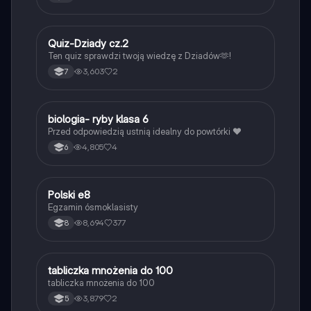
Q
Quiz-Dziady cz.2
Język polski
Ten quiz sprawdzi twoją wiedzę z Dziadów🫶!
3,603
2
7
B
biologia- ryby klasa 6
Biologia
Przed odpowiedzią ustnią idealny do powtórki ❤️
4,805
4
6
Polski e8
Język polski
Egzamin ósmoklasisty
8,694
377
8
T
tabliczka mnożenia do 100
Matematyka
tabliczka mnożenia do 100
3,879
2
5