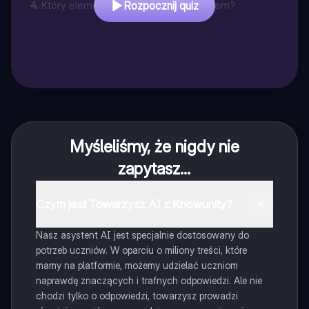
4
.
Który element łączy gardło z żołądkiem?
Rozpocznij quiz
Myśleliśmy, że nigdy nie
zapytasz...
Czym jest Towarzysz AI z Knowunity?
Nasz asystent AI jest specjalnie dostosowany do
potrzeb uczniów. W oparciu o miliony treści, które
mamy na platformie, możemy udzielać uczniom
naprawdę znaczących i trafnych odpowiedzi. Ale nie
chodzi tylko o odpowiedzi, towarzysz prowadzi