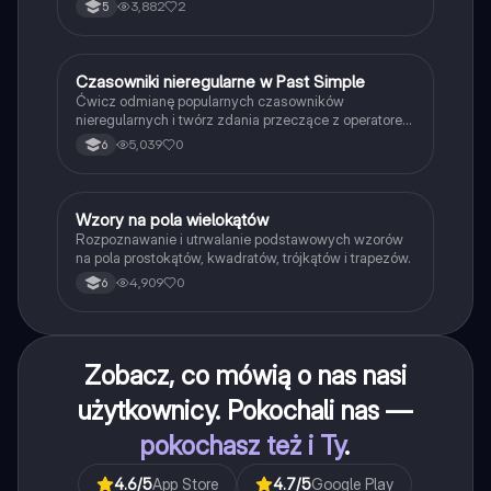
3,882
2
5
C
Czasowniki nieregularne w Past Simple
Język angielski
Ćwicz odmianę popularnych czasowników
nieregularnych i twórz zdania przeczące z operatorem
didn't w czasie Past Simple.
5,039
0
6
W
Wzory na pola wielokątów
Matematyka
Rozpoznawanie i utrwalanie podstawowych wzorów
na pola prostokątów, kwadratów, trójkątów i trapezów.
4,909
0
6
Zobacz, co mówią o nas nasi
użytkownicy. Pokochali nas —
pokochasz też i Ty
.
4.6
/5
App Store
4.7
/5
Google Play