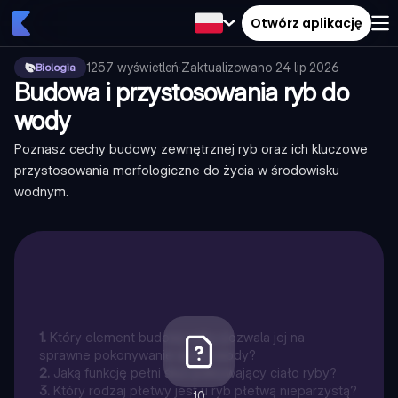
Otwórz aplikację
1257
wyświetleń
·
Zaktualizowano
24 lip 2026
Biologia
Budowa i przystosowania ryb do
wody
Poznasz cechy budowy zewnętrznej ryb oraz ich kluczowe
przystosowania morfologiczne do życia w środowisku
wodnym.
1
.
Który element budowy ryby pozwala jej na
sprawne pokonywanie oporu wody?
2
.
Jaką funkcję pełni śluz pokrywający ciało ryby?
3
.
Który rodzaj płetwy jest u ryb płetwą nieparzystą?
10