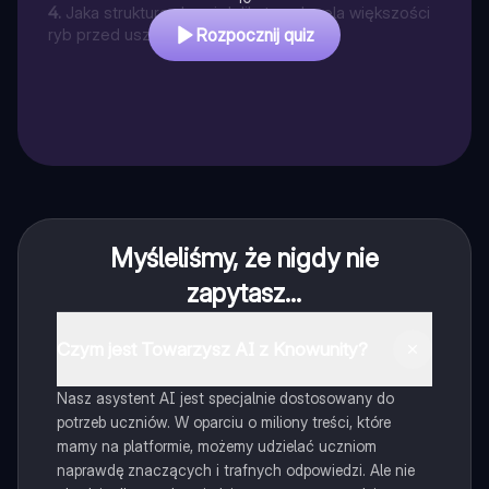
4
.
Jaka struktura chroni delikatne skrzela większości
ryb przed uszkodzeniem?
Rozpocznij quiz
Myśleliśmy, że nigdy nie
zapytasz...
Czym jest Towarzysz AI z Knowunity?
Nasz asystent AI jest specjalnie dostosowany do
potrzeb uczniów. W oparciu o miliony treści, które
mamy na platformie, możemy udzielać uczniom
naprawdę znaczących i trafnych odpowiedzi. Ale nie