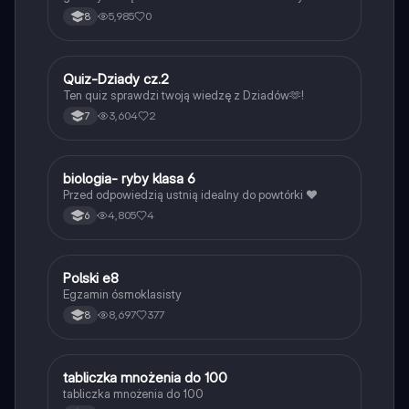
5,985
0
8
Q
Quiz-Dziady cz.2
Język polski
Ten quiz sprawdzi twoją wiedzę z Dziadów🫶!
3,604
2
7
B
biologia- ryby klasa 6
Biologia
Przed odpowiedzią ustnią idealny do powtórki ❤️
4,805
4
6
Polski e8
Język polski
Egzamin ósmoklasisty
8,697
377
8
T
tabliczka mnożenia do 100
Matematyka
tabliczka mnożenia do 100