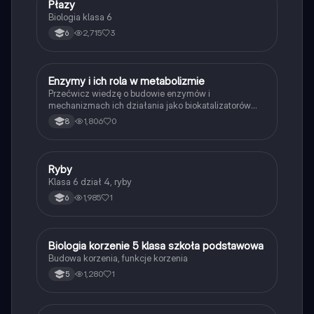
P
Płazy
Biologia
Biologia klasa 6
2,715
3
6
E
Enzymy i ich rola w metabolizmie
Biologia
Przećwicz wiedzę o budowie enzymów i
mechanizmach ich działania jako biokatalizatorów
przyspieszających reakcje.
1,806
0
8
R
Ryby
Biologia
Klasa 6 dział 4, ryby
1,985
1
6
B
Biologia korzenie 5 klasa szkoła podstawowa
Biologia
Budowa korzenia, funkcje korzenia
1,280
1
5