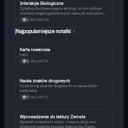
Interakcje Ekologiczne
Biologia
Zgłębiaj kluczowe pojęcia ekologii, w tym rodzaje
interakcji międzygatunkowych, takie jak mutualizm,
komensalizm, drapieżnictwo i pasożytnictwo.
5,035
81
6
Dowiedz się o strukturze populacji, ekosystemach
oraz zależnościach pokarmowych. Idealne dla
Najpopularniejsze notatki
9
studentów biologii i ekologii. Typ: podsumowanie.
K
Karta rowerowa
Technika
UwU
5,406
3
5
N
Nauka znaków drogowych
Technika
Uczenie się zanków drogowych na sprawdzian-
kartkówkę
4,018
2
5
W
Wprowadzenie do lektury Zemsta
Język polski
Sprawdź znajomość czasu i miejsca akcji oraz
głównych wątków komedii Aleksandra Fredry.