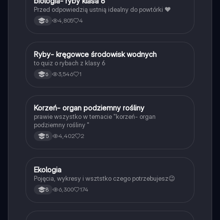
B
biologia- ryby klasa 6
Biologia
Przed odpowiedzią ustnią idealny do powtórki ❤️
4,805
4
6
R
Ryby- kręgowce środowisk wodnych
Biologia
to quiz o rybach z klasy 6
3,546
1
6
K
Korzeń- organ podziemny rośliny
Biologia
prawie wszystko w temacie "korzeń- organ
podziemny rośliny "
4,402
2
5
Ekologia
Biologia
Pojęcia, wykresy i wsztstko czego potrzebujesz😉
6,300
174
8