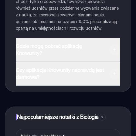
chodzi tylko o odpowiedzi, towarzysz prowadzi
również uczniów przez codzienne wyzwania związane
z nauką, ze spersonalizowanymi planami nauki,
quizami lub treściami na czacie i 100% personalizacją
opartą na umiejętnościach i rozwoju uczniów.
Gdzie mogę pobrać aplikację
Knowunity?
Aplikację możesz pobrać z Google Play i Apple Store.
Czy aplikacja Knowunity naprawdę jest
darmowa?
Tak, masz całkowicie darmowy dostęp do wszystkich
notatek w aplikacji, możesz w każdej chwili rozmawiać
z Ekspertami lub ich obserwować. Możesz użyć
punktów, aby odblokować pewne funkcje w aplikacji,
które również możesz otrzymać za darmo. Dodatkowo
Najpopularniejsze notatki z Biologia
9
oferujemy usługę Knowunity Premium, która pozwala
na odblokowanie większej liczby funkcji.