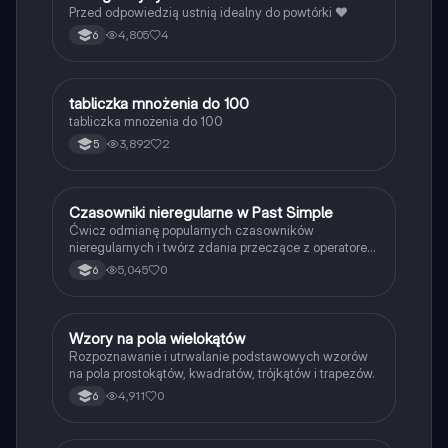
Przed odpowiedzią ustnią idealny do powtórki ❤️
4,805
4
6
T
tabliczka mnożenia do 100
Matematyka
tabliczka mnożenia do 100
3,892
2
5
C
Czasowniki nieregularne w Past Simple
Język angielski
Ćwicz odmianę popularnych czasowników
nieregularnych i twórz zdania przeczące z operatorem
didn't w czasie Past Simple.
5,045
0
6
W
Wzory na pola wielokątów
Matematyka
Rozpoznawanie i utrwalanie podstawowych wzorów
na pola prostokątów, kwadratów, trójkątów i trapezów.
4,911
0
6