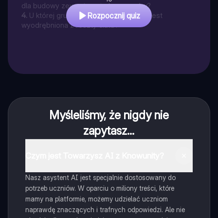
dla budowy zewnętrznej głowonogów?
4
.
U której grupy mięczaków głowa nie jest
Rozpocznij quiz
wyodrębniona z reszty ciała?
Myśleliśmy, że nigdy nie
zapytasz...
Czym jest Towarzysz AI z Knowunity?
Nasz asystent AI jest specjalnie dostosowany do
potrzeb uczniów. W oparciu o miliony treści, które
mamy na platformie, możemy udzielać uczniom
naprawdę znaczących i trafnych odpowiedzi. Ale nie