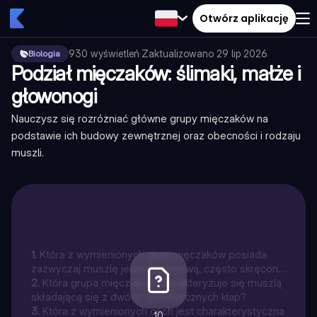
Otwórz aplikację
930
wyświetleń
·
Zaktualizowano
29 lip 2026
Biologia
Podział mięczaków: ślimaki, małże i
głowonogi
Nauczysz się rozróżniać główne grupy mięczaków na
podstawie ich budowy zewnętrznej oraz obecności i rodzaju
muszli.
1
.
Która z wymienionych grup mięczaków posiada
zazwyczaj muszlę jednoczęściową, często skręconą
spiralnie?
2
.
Która grupa mięczaków charakteryzuje się muszlą
składającą się z dwóch symetrycznych klap?
3
.
Która z wymienionych cech jest charakterystyczna
10