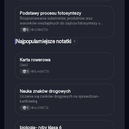
P
Podstawy procesu fotosyntezy
Biologia
Rozpoznawanie substratów, produktów oraz
warunków niezbędnych do zajścia fotosyntezy u
roślin.
1,086
0
8
Najpopularniejsze notatki
9
K
Karta rowerowa
Technika
UwU
5,406
3
5
N
Nauka znaków drogowych
Technika
Uczenie się zanków drogowych na sprawdzian-
kartkówkę
4,018
2
5
B
biologia- ryby klasa 6
Biologia