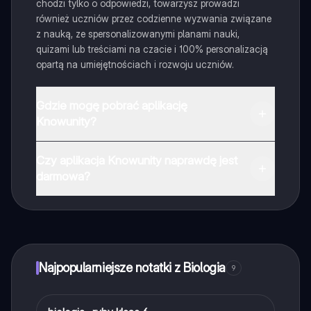
chodzi tylko o odpowiedzi, towarzysz prowadzi
również uczniów przez codzienne wyzwania związane
z nauką, ze spersonalizowanymi planami nauki,
quizami lub treściami na czacie i 100% personalizacją
opartą na umiejętnościach i rozwoju uczniów.
Gdzie mogę pobrać aplikację
Knowunity?
Aplikację możesz pobrać z Google Play i Apple Store.
Czy aplikacja Knowunity naprawdę jest
darmowa?
Tak, masz całkowicie darmowy dostęp do wszystkich
notatek w aplikacji, możesz w każdej chwili rozmawiać
z Ekspertami lub ich obserwować. Możesz użyć
punktów, aby odblokować pewne funkcje w aplikacji,
które również możesz otrzymać za darmo. Dodatkowo
Najpopularniejsze notatki z Biologia
9
oferujemy usługę Knowunity Premium, która pozwala
na odblokowanie większej liczby funkcji.