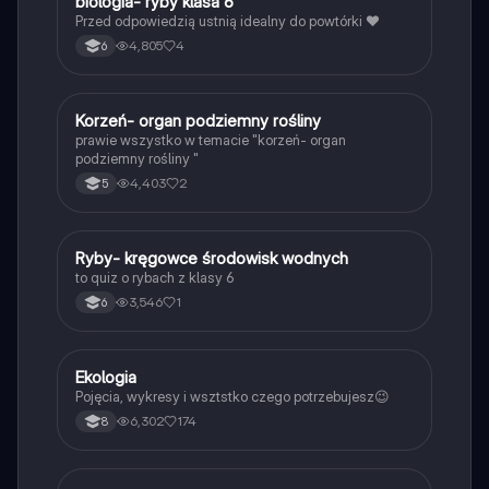
B
biologia- ryby klasa 6
Biologia
Przed odpowiedzią ustnią idealny do powtórki ❤️
4,805
4
6
K
Korzeń- organ podziemny rośliny
Biologia
prawie wszystko w temacie "korzeń- organ
podziemny rośliny "
4,403
2
5
R
Ryby- kręgowce środowisk wodnych
Biologia
to quiz o rybach z klasy 6
3,546
1
6
Ekologia
Biologia
Pojęcia, wykresy i wsztstko czego potrzebujesz😉
6,302
174
8