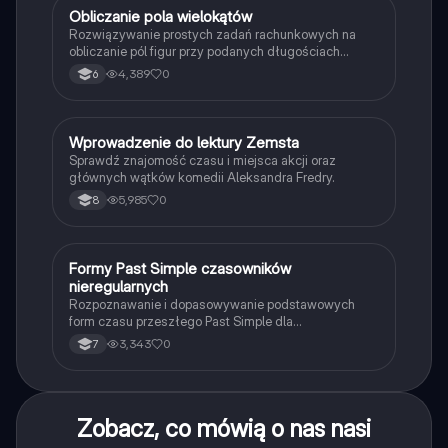
O
Obliczanie pola wielokątów
Matematyka
Rozwiązywanie prostych zadań rachunkowych na
obliczanie pól figur przy podanych długościach
boków i wysokości.
4,389
0
6
W
Wprowadzenie do lektury Zemsta
Język polski
Sprawdź znajomość czasu i miejsca akcji oraz
głównych wątków komedii Aleksandra Fredry.
5,985
0
8
F
Formy Past Simple czasowników
Język angielski
nieregularnych
Rozpoznawanie i dopasowywanie podstawowych
form czasu przeszłego Past Simple dla
najpopularniejszych czasowników nieregularnych.
3,343
0
7
Zobacz, co mówią o nas nasi