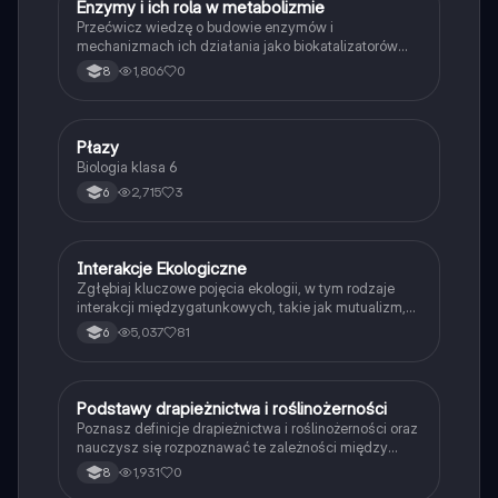
E
Enzymy i ich rola w metabolizmie
Biologia
Przećwicz wiedzę o budowie enzymów i
mechanizmach ich działania jako biokatalizatorów
przyspieszających reakcje.
1,806
0
8
P
Płazy
Biologia
Biologia klasa 6
2,715
3
6
Interakcje Ekologiczne
Biologia
Zgłębiaj kluczowe pojęcia ekologii, w tym rodzaje
interakcji międzygatunkowych, takie jak mutualizm,
komensalizm, drapieżnictwo i pasożytnictwo.
5,037
81
6
Dowiedz się o strukturze populacji, ekosystemach
oraz zależnościach pokarmowych. Idealne dla
studentów biologii i ekologii. Typ: podsumowanie.
P
Podstawy drapieżnictwa i roślinożerności
Biologia
Poznasz definicje drapieżnictwa i roślinożerności oraz
nauczysz się rozpoznawać te zależności między
organizmami w przyrodzie.
1,931
0
8