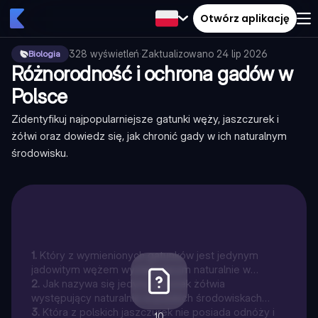
Otwórz aplikację
328
wyświetleń
·
Zaktualizowano
24 lip 2026
Biologia
Różnorodność i ochrona gadów w
Polsce
Zidentyfikuj najpopularniejsze gatunki węży, jaszczurek i
żółwi oraz dowiedz się, jak chronić gady w ich naturalnym
środowisku.
1
.
Który z wymienionych gatunków jest jedynym
jadowitym wężem występującym naturalnie w
Polsce?
2
.
Jak nazywa się jedyny gatunek żółwia
występujący naturalnie w polskich środowiskach
wodno-błotnych?
3
.
Która z polskich jaszczurek nie posiada odnóży i
10