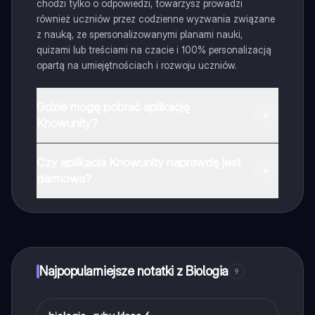
chodzi tylko o odpowiedzi, towarzysz prowadzi
również uczniów przez codzienne wyzwania związane
z nauką, ze spersonalizowanymi planami nauki,
quizami lub treściami na czacie i 100% personalizacją
opartą na umiejętnościach i rozwoju uczniów.
Gdzie mogę pobrać aplikację
Knowunity?
Aplikację możesz pobrać z Google Play i Apple Store.
Czy aplikacja Knowunity naprawdę jest
darmowa?
Tak, masz całkowicie darmowy dostęp do wszystkich
notatek w aplikacji, możesz w każdej chwili rozmawiać
z Ekspertami lub ich obserwować. Możesz użyć
punktów, aby odblokować pewne funkcje w aplikacji,
które również możesz otrzymać za darmo. Dodatkowo
Najpopularniejsze notatki z Biologia
9
oferujemy usługę Knowunity Premium, która pozwala
na odblokowanie większej liczby funkcji.