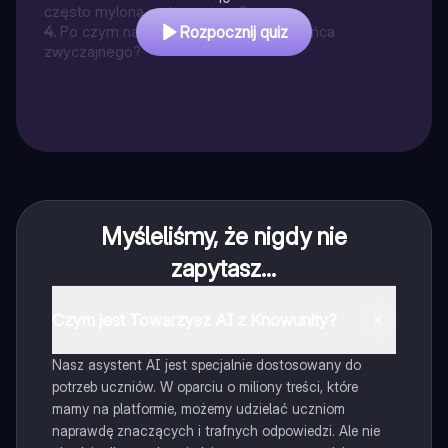
często mylona jest z wężem?
4
.
Po czym najłatwiej rozpoznać zaskrońca
Rozpocznij quiz
zwyczajnego?
Myśleliśmy, że nigdy nie
zapytasz...
Czym jest Towarzysz AI z Knowunity?
Nasz asystent AI jest specjalnie dostosowany do
potrzeb uczniów. W oparciu o miliony treści, które
mamy na platformie, możemy udzielać uczniom
naprawdę znaczących i trafnych odpowiedzi. Ale nie