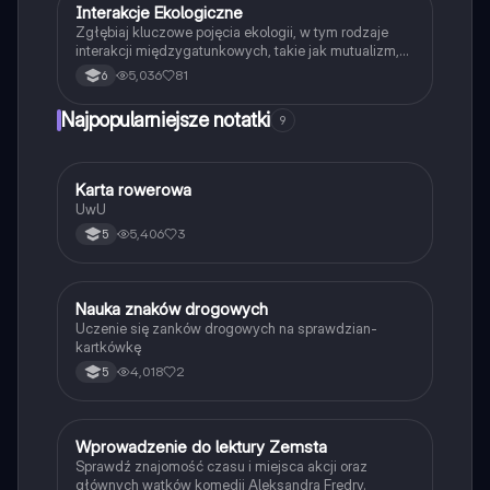
Interakcje Ekologiczne
Biologia
Zgłębiaj kluczowe pojęcia ekologii, w tym rodzaje
interakcji międzygatunkowych, takie jak mutualizm,
komensalizm, drapieżnictwo i pasożytnictwo.
5,036
81
6
Dowiedz się o strukturze populacji, ekosystemach
oraz zależnościach pokarmowych. Idealne dla
Najpopularniejsze notatki
9
studentów biologii i ekologii. Typ: podsumowanie.
K
Karta rowerowa
Technika
UwU
5,406
3
5
N
Nauka znaków drogowych
Technika
Uczenie się zanków drogowych na sprawdzian-
kartkówkę
4,018
2
5
W
Wprowadzenie do lektury Zemsta
Język polski
Sprawdź znajomość czasu i miejsca akcji oraz
głównych wątków komedii Aleksandra Fredry.