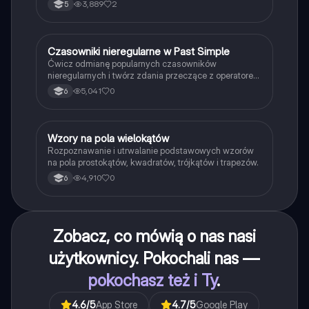
3,889
2
5
C
Czasowniki nieregularne w Past Simple
Język angielski
Ćwicz odmianę popularnych czasowników
nieregularnych i twórz zdania przeczące z operatorem
didn't w czasie Past Simple.
5,041
0
6
W
Wzory na pola wielokątów
Matematyka
Rozpoznawanie i utrwalanie podstawowych wzorów
na pola prostokątów, kwadratów, trójkątów i trapezów.
4,910
0
6
Zobacz, co mówią o nas nasi
użytkownicy. Pokochali nas —
pokochasz też i Ty
.
4.6
/5
App Store
4.7
/5
Google Play