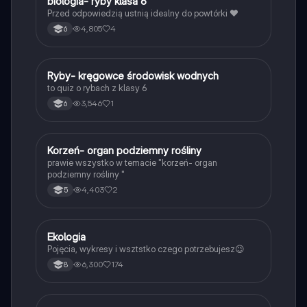
B
biologia- ryby klasa 6
Biologia
Przed odpowiedzią ustnią idealny do powtórki ❤️
4,805
4
6
R
Ryby- kręgowce środowisk wodnych
Biologia
to quiz o rybach z klasy 6
3,546
1
6
K
Korzeń- organ podziemny rośliny
Biologia
prawie wszystko w temacie "korzeń- organ
podziemny rośliny "
4,403
2
5
Ekologia
Biologia
Pojęcia, wykresy i wsztstko czego potrzebujesz😉
6,300
174
8