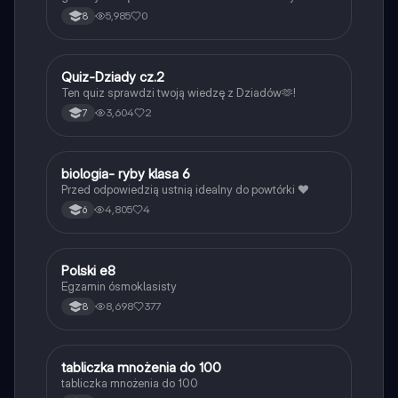
5,985
0
8
Q
Quiz-Dziady cz.2
Język polski
Ten quiz sprawdzi twoją wiedzę z Dziadów🫶!
3,604
2
7
B
biologia- ryby klasa 6
Biologia
Przed odpowiedzią ustnią idealny do powtórki ❤️
4,805
4
6
Polski e8
Język polski
Egzamin ósmoklasisty
8,698
377
8
T
tabliczka mnożenia do 100
Matematyka
tabliczka mnożenia do 100