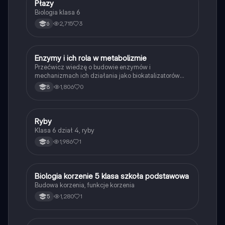
P
Płazy
Biologia
Biologia klasa 6
2,715
3
6
E
Enzymy i ich rola w metabolizmie
Biologia
Przećwicz wiedzę o budowie enzymów i
mechanizmach ich działania jako biokatalizatorów
przyspieszających reakcje.
1,806
0
8
R
Ryby
Biologia
Klasa 6 dział 4, ryby
1,986
1
6
B
Biologia korzenie 5 klasa szkoła podstawowa
Biologia
Budowa korzenia, funkcje korzenia
1,280
1
5