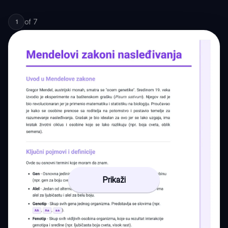
of
7
1
Prikaži