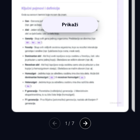
Prikaži
1
/
7