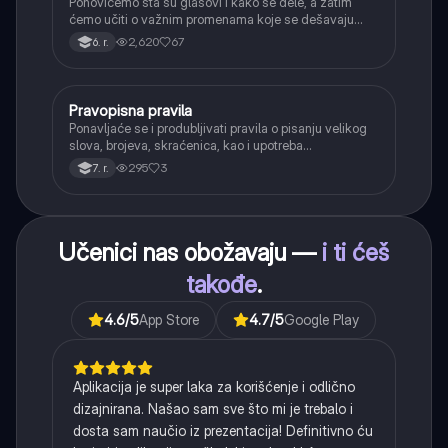
Ponovićemo šta su glasovi i kako se dele, a zatim
ćemo učiti o važnim promenama koje se dešavaju
kada se glasovi nađu jedan pored drugog u rečima
2,620
67
6. r.
(npr. jednačenje suglasnika po zvučnosti i mestu
tvorbe).
Pravopisna pravila
Srpski jezik
Ponavljaće se i produbljivati pravila o pisanju velikog
slova, brojeva, skraćenica, kao i upotreba
interpunkcije, sa posebnim fokusom na zarez u
295
3
7. r.
složenoj rečenici.
Učenici nas obožavaju —
i ti ćeš
takođe
.
4.6
/5
App Store
4.7
/5
Google Play
Aplikacija je super laka za korišćenje i odlično
dizajnirana. Našao sam sve što mi je trebalo i
dosta sam naučio iz prezentacija! Definitivno ću