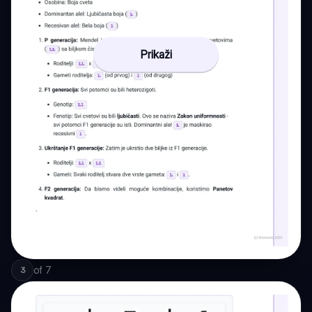
Prikaži
of
7
3