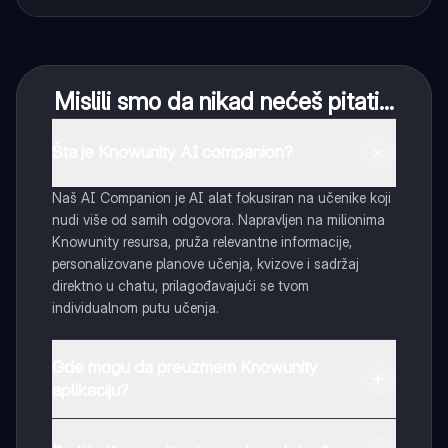
Mislili smo da nikad nećeš pitati...
Šta je Knowunity AI companion?
Naš AI Companion je AI alat fokusiran na učenike koji
nudi više od samih odgovora. Napravljen na milionima
Knowunity resursa, pruža relevantne informacije,
personalizovane planove učenja, kvizove i sadržaj
direktno u chatu, prilagođavajući se tvom
individualnom putu učenja.
Gde mogu da preuzmem Knowunity
aplikaciju?
Možeš preuzeti aplikaciju sa Google Play Store-a i