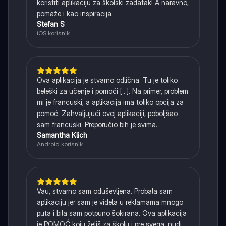
koristiti aplikaciju za školski zadatak! A naravno,
pomaže i kao inspiracija.
Stefan S
iOS korisnik
Ova aplikacija je stvarno odlična. Tu je toliko
beleški za učenje i pomoći [...]. Na primer, problem
mi je francuski, a aplikacija ima toliko opcija za
pomoć. Zahvaljujući ovoj aplikaciji, poboljšao
sam francuski. Preporučio bih je svima.
Samantha Klich
Android korisnik
Vau, stvarno sam oduševljena. Probala sam
aplikaciju jer sam je videla u reklamama mnogo
puta i bila sam potpuno šokirana. Ova aplikacija
je POMOĆ koju želiš za školu i pre svega, nudi