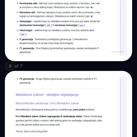
of
7
2