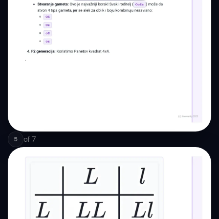
of
7
5