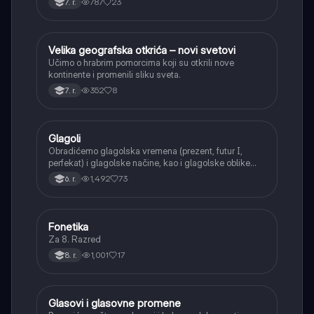
787
23
7. r.
asonanca, razumevajući njihovu ulogu u tekstu.
Velika geografska otkrića – novi svetovi
Istorija
Učimo o hrabrim pomorcima koji su otkrili nove
kontinente i promenili sliku sveta.
352
8
7. r.
Glagoli
Srpski jezik
Obradićemo glagolska vremena (prezent, futur I,
perfekat) i glagolske načine, kao i glagolske oblike
(infinitiv, glagolski pridevi i prilozi) i glagolski vid
1,492
73
6. r.
(svršeni i nesvršeni).
Fonetika
Srpski jezik
Za 8. Razred
1,001
17
8. r.
Glasovi i glasovne promene
Srpski jezik