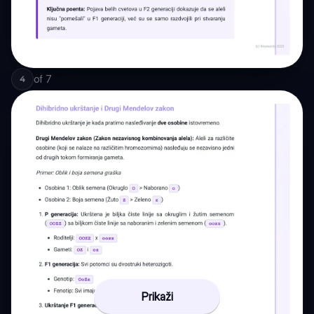
of
7
4
Prikaži