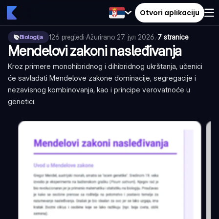
Otvori aplikaciju
126
pregledi
·
Ažurirano
27. јул 2026.
·
7 stranice
Biologija
Mendelovi zakoni nasleđivanja
Kroz primere monohibridnog i dihibridnog ukrštanja, učenici
će savladati Mendelove zakone dominacije, segregacije i
nezavisnog kombinovanja, kao i principe verovatnoće u
genetici.