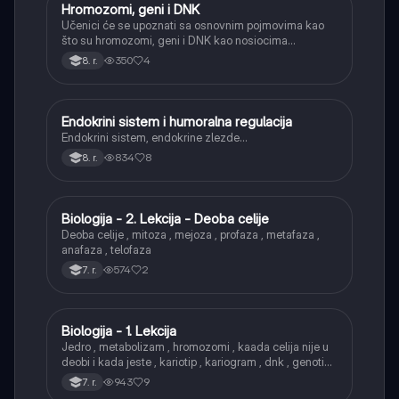
Hromozomi, geni i DNK
Biologija
Učenici će se upoznati sa osnovnim pojmovima kao
što su hromozomi, geni i DNK kao nosiocima
naslednih informacija.
350
4
8. r.
Endokrini sistem i humoralna regulacija
Biologija
Endokrini sistem, endokrine zlezde…
834
8
8. r.
Biologija - 2. Lekcija - Deoba celije
Biologija
Deoba celije , mitoza , mejoza , profaza , metafaza ,
anafaza , telofaza
574
2
7. r.
Biologija - 1. Lekcija
Biologija
Jedro , metabolizam , hromozomi , kaada celija nije u
deobi i kada jeste , kariotip , kariogram , dnk , genotip ,
fenotip
943
9
7. r.