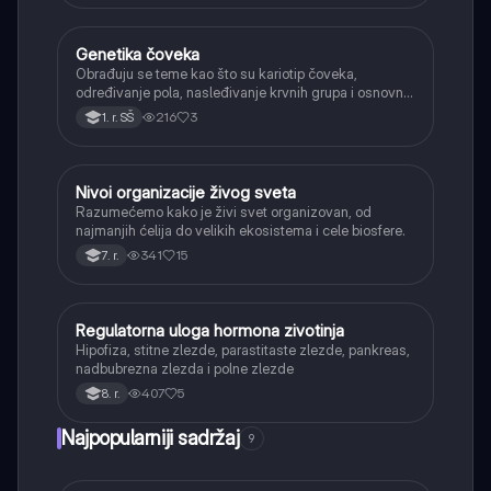
Genetika čoveka
Biologija
Obrađuju se teme kao što su kariotip čoveka,
određivanje pola, nasleđivanje krvnih grupa i osnovni
primeri naslednih bolesti.
216
3
1. r. SŠ
Nivoi organizacije živog sveta
Biologija
Razumećemo kako je živi svet organizovan, od
najmanjih ćelija do velikih ekosistema i cele biosfere.
341
15
7. r.
Regulatorna uloga hormona zivotinja
Biologija
Hipofiza, stitne zlezde, parastitaste zlezde, pankreas,
nadbubrezna zlezda i polne zlezde
407
5
8. r.
Najpopularniji sadržaj
9