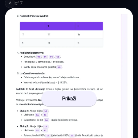
of
7
6
Prikaži