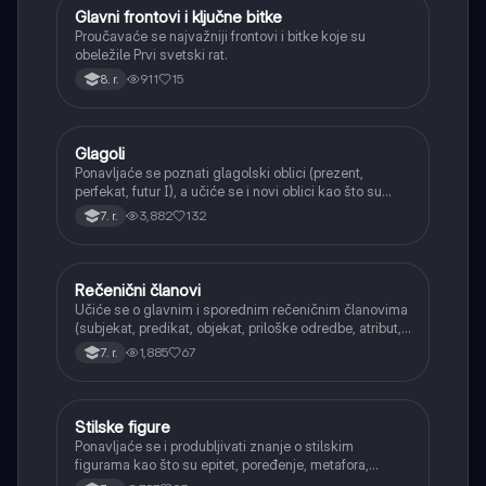
Glavni frontovi i ključne bitke
Istorija
Proučavaće se najvažniji frontovi i bitke koje su
obeležile Prvi svetski rat.
911
15
8. r.
Glagoli
Srpski jezik
Ponavljaće se poznati glagolski oblici (prezent,
perfekat, futur I), a učiće se i novi oblici kao što su
aorist, imperfekat, pluskvamperfekat, futur II, kao i
3,882
132
7. r.
glagolski prilozi i pridevi.
Rečenični članovi
Srpski jezik
Učiće se o glavnim i sporednim rečeničnim članovima
(subjekat, predikat, objekat, priloške odredbe, atribut,
apozicija) i njihovoj funkciji.
1,885
67
7. r.
Stilske figure
Srpski jezik
Ponavljaće se i produbljivati znanje o stilskim
figurama kao što su epitet, poređenje, metafora,
personifikacija, hiperbola, onomatopeja, aliteracija i