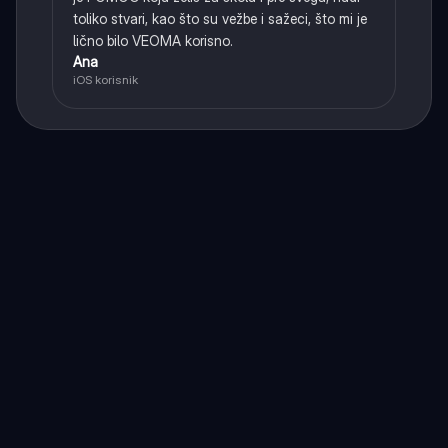
toliko stvari, kao što su vežbe i sažeci, što mi je
lično bilo VEOMA korisno.
Ana
iOS korisnik