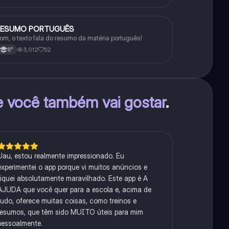
RESUMO PORTUGUÊS
Português
om, o texto fala do resumo da matéria português!
3,012
52
8°
e você também vai gostar
.
Uau, estou realmente impressionado. Eu
experimentei o app porque vi muitos anúncios e
fiquei absolutamente maravilhado. Este app é A
AJUDA que você quer para a escola e, acima de
tudo, oferece muitas coisas, como treinos e
resumos, que têm sido MUITO úteis para mim
pessoalmente.