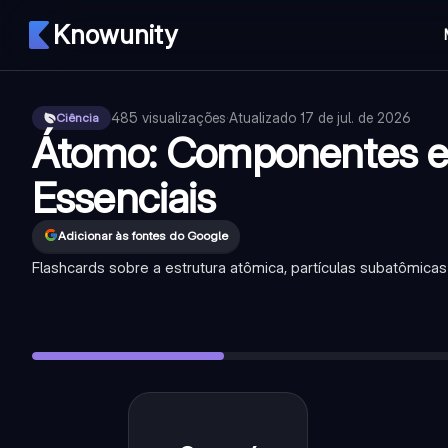
Knowunity
485
visualizações
·
Atualizado
17 de jul. de 2026
Ciência
Átomo: Componentes e
Essenciais
Adicionar às fontes do Google
Flashcards sobre a estrutura atômica, partículas subatômicas
O que é o número atômico (Z)?
—
É o número de prótons pr
O que é o número de massa (A)?
—
É a soma do número de 
Quais são as três partículas subatômicas principais?
—
Prót
Qual a carga elétrica de um próton?
—
Carga positiva (+1).
Qual a carga elétrica de um elétron?
—
Carga negativa (-1).