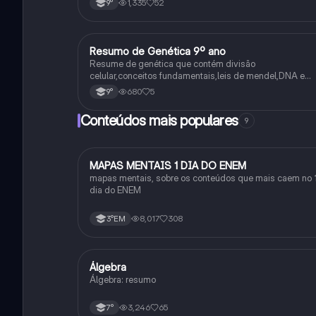
1,335
52
9°
Resumo de Genética 9º ano
Ciência
Resume de genética que contém divisão
celular,conceitos fundamentais,leis de mendel,DNA e
RNA
680
5
9°
Conteúdos mais populares
9
MAPAS MENTAIS 1 DIA DO ENEM
Português
mapas mentais, sobre os conteúdos que mais caem no 
dia do ENEM
8,017
308
3°EM
Álgebra
Matematica
Álgebra: resumo
3,246
65
7°