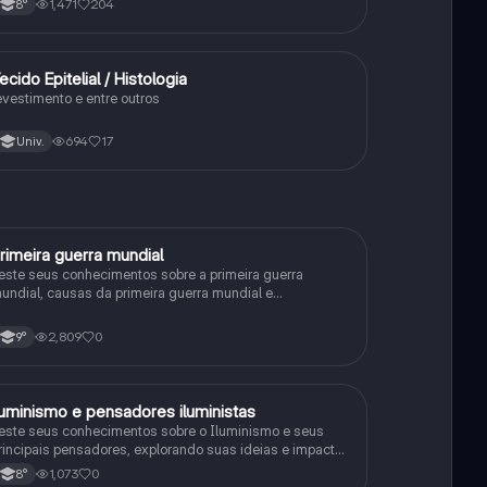
1,471
204
8°
ecido Epitelial / Histologia
Ciência
evestimento e entre outros
694
17
Univ.
rimeira guerra mundial
História
este seus conhecimentos sobre a primeira guerra
undial, causas da primeira guerra mundial e
onsequências da Primeira Guerra Mundial, fases da
rimeira guerra mundial
2,809
0
9°
luminismo e pensadores iluministas
História
este seus conhecimentos sobre o Iluminismo e seus
rincipais pensadores, explorando suas ideias e impacto
istórico.
1,073
0
8°