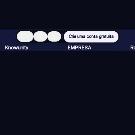
0
Crie uma conta gratuita
Knowunity
EMPRESA
R
Página inicial
CARREIRAS
Vi
Suporte
Programa de Criadores
Ch
Segurança
Kit de imprensa
Ca
Entrar
Qu
Áreas de conhecimento
Re
Si