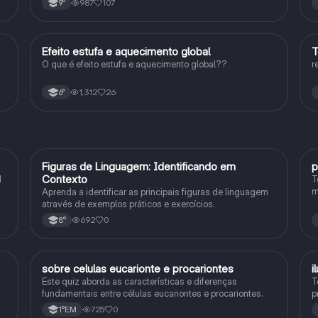
987
107
9°
Efeito estufa e aquecimento global
T
Ciência
O que é efeito estufa e aquecimento global??
r
1,312
26
6°
F
Figuras de Linguagem: Identificando em
p
Português
Contexto
1
T
m
Aprenda a identificar as principais figuras de linguagem
c
através de exemplos práticos e exercícios.
p
692
0
8°
sobre celulas eucarionte e procariontes
i
Biologia
Este quiz aborda as características e diferenças
T
fundamentais entre células eucariontes e procariontes.
p
h
725
0
1°EM