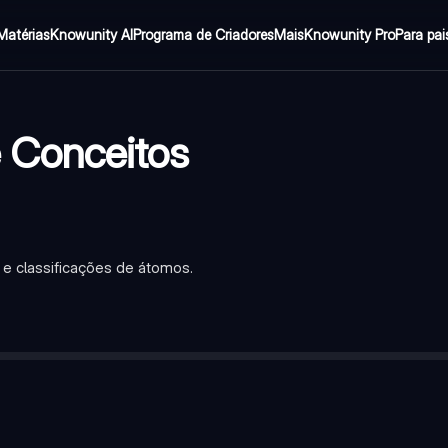
Matérias
Knowunity AI
Programa de Criadores
Mais
Knowunity Pro
Para pai
 Conceitos
 e classificações de átomos.
esentes no núcleo de um átomo, identificando o elemento químic
prótons e nêutrons no núcleo de um átomo.
ons, nêutrons e elétrons.