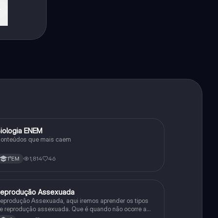
iologia ENEM
Ciência
onteúdos que mais caem
1,814
46
1°EM
eprodução Assexuada
Ciência
eprodução Assexuada, aqui iremos aprender os tipos
e reprodução assexuada. Que é quando não ocorre a
usão de gametas.