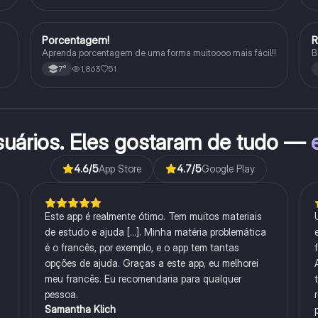
Porcentagem!
Matematica
Aprenda porcentagem de uma forma muitoooo mais fácil!!
B
1,863
51
7°
suários. Eles gostaram de tudo —
4.6
/5
App Store
4.7
/5
Google Play
Este app é realmente ótimo. Tem muitos materiais
de estudo e ajuda [...]. Minha matéria problemática
é o francês, por exemplo, e o app tem tantas
opções de ajuda. Graças a este app, eu melhorei
meu francês. Eu recomendaria para qualquer
pessoa.
Samantha Klich