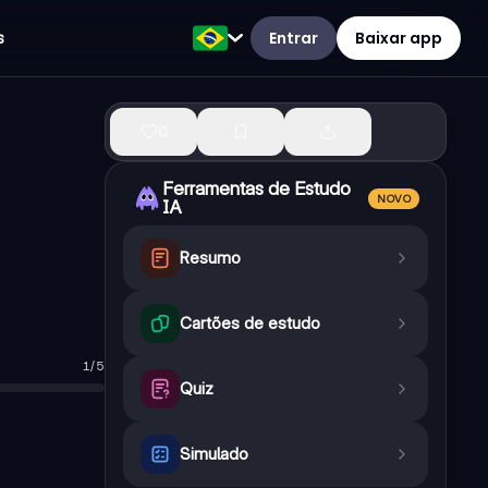
Entrar
Baixar app
s
0
Ferramentas de Estudo
NOVO
IA
Resumo
Cartões de estudo
1
/
5
o.
Quiz
Simulado