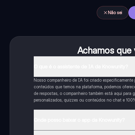
Não sei
Achamos que v
O que é o assistente de IA da Knowunity?
Nosso companheiro de IA foi criado especificamente
conteúdos que temos na plataforma, podemos oferecer 
de respostas, o companheiro também está aqui para gu
personalizados, quizzes ou conteúdos no chat e 100
Onde posso baixar o app da Knowunity?
Pode descarregar a aplicação na Google Play Store e 