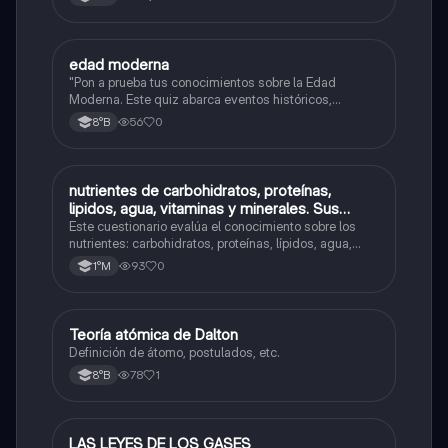
edad moderna
Ciencias Naturales
"Pon a prueba tus conocimientos sobre la Edad
Moderna. Este quiz abarca eventos históricos,
personajes clave y transformaciones sociales de la
56
0
8°B
época."
nutrientes de carbohidratos, proteínas,
Ciencias Naturales
lipidos, agua, vitaminas y minerales. Sus
funciones y unidades básicas y su consumo
Este cuestionario evalúa el conocimiento sobre los
diario
nutrientes: carbohidratos, proteínas, lípidos, agua,
vitaminas y minerales, sus funciones y consumo.
93
0
1°M
Teoría atómica de Dalton
Ciencias Naturales
Definición de átomo, postulados, etc.
78
1
8°B
LAS LEYES DE LOS GASES
Ciencias Naturales