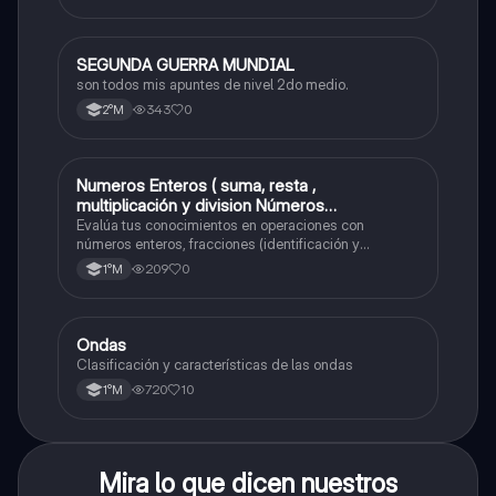
SEGUNDA GUERRA MUNDIAL
Historia
son todos mis apuntes de nivel 2do medio.
343
0
2°M
Numeros Enteros ( suma, resta ,
Matemáticas
multiplicación y division Números
Fraccionarios si es Propia o Impropia o mixto
Evalúa tus conocimientos en operaciones con
( suma , resta , multiplicación y división)
números enteros, fracciones (identificación y
operaciones) y conversiones de porcentajes (fracción,
Porcentaje ( fracción, porcentual y decimal).
209
0
1°M
decimal y viceversa).
Ondas
Física
Clasificación y características de las ondas
720
10
1°M
Mira lo que dicen nuestros