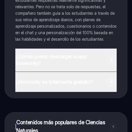
estudiantes respuestas realmente significativas y
relevantes. Pero no se trata solo de respuestas, el
compañero también guía a los estudiantes a través de
sus retos de aprendizaje diarios, con planes de
aprendizaje personalizados, cuestionarios o contenidos
en el chat y una personalización del 100% basada en
las habilidades y el desarrollo de los estudiantes.
¿Dónde puedo descargar la app
Knowunity?
Puedes descargar la app en Google Play Store y Apple
App Store.
¿Knowunity es totalmente gratuito?
¡Sí lo es! Tienes acceso totalmente gratuito a todo el
contenido de la app, puedes chatear con otros
alumnos y recibir ayuda inmeditamente. Puedes ganar
dinero utilizando la aplicación, que te permitirá acceder
a determinadas funciones.
Contenidos más populares de Ciencias
9
Naturales