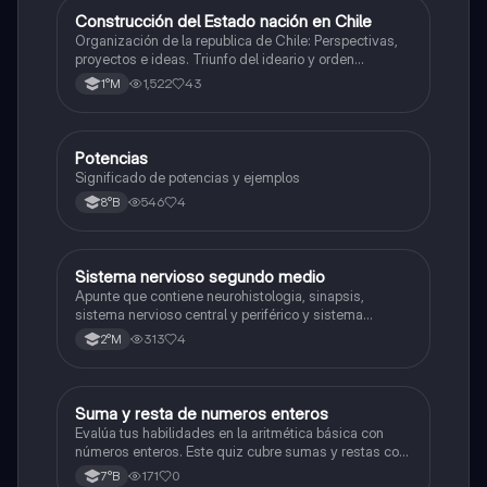
Construcción del Estado nación en Chile
Historia
Organización de la republica de Chile: Perspectivas,
proyectos e ideas. Triunfo del ideario y orden
conservador. Constitución de 1833. "Era Portaliana"
1,522
43
1°M
Potencias
Matemáticas
Significado de potencias y ejemplos
546
4
8°B
Sistema nervioso segundo medio
Biología
Apunte que contiene neurohistologia, sinapsis,
sistema nervioso central y periférico y sistema
endocrino
313
4
2°M
S
Suma y resta de numeros enteros
Matemáticas
Evalúa tus habilidades en la aritmética básica con
números enteros. Este quiz cubre sumas y restas con
números positivos y negativos.
171
0
7°B