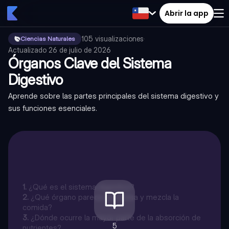
Abrir la app
105
visualizaciones
·
Ciencias Naturales
Actualizado
26 de julio de 2026
Órganos Clave del Sistema
Digestivo
Aprende sobre las partes principales del sistema digestivo y
sus funciones esenciales.
1
.
¿Qué es el sistema digestivo?
2
.
¿Qué órgano parece una bolsa y mezcla la
comida?
3
.
¿Dónde ocurre la mayor parte de la absorción de
5
nutrientes?