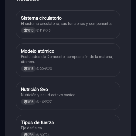
Sistema circulatorio
Ciencias Naturales
El sistema circulatorio, sus funciones y componentes
119
3
8°B
Modelo atómico
Ciencias Naturales
Postulados de Democrito, composición de la materia,
átomos.
204
0
8°B
Nutrición 8vo
Ciencias Naturales
Nutrición y salud octavo basico
409
7
8°B
Tipos de fuerza
Ciencias Naturales
Eje de fisica
80
4
7°B