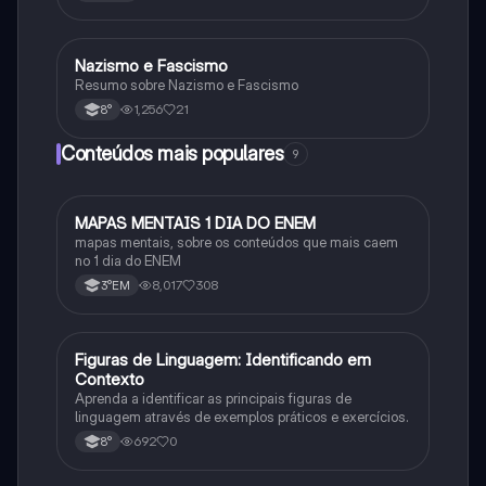
Nazismo e Fascismo
História
Resumo sobre Nazismo e Fascismo
1,256
21
8°
Conteúdos mais populares
9
MAPAS MENTAIS 1 DIA DO ENEM
Português
mapas mentais, sobre os conteúdos que mais caem
no 1 dia do ENEM
8,017
308
3°EM
F
Figuras de Linguagem: Identificando em
Português
Contexto
Aprenda a identificar as principais figuras de
linguagem através de exemplos práticos e exercícios.
692
0
8°