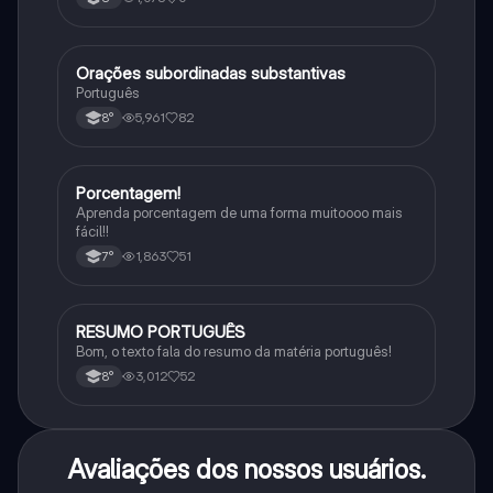
Orações subordinadas substantivas
Português
Português
5,961
82
8°
Porcentagem!
Matematica
Aprenda porcentagem de uma forma muitoooo mais
fácil!!
1,863
51
7°
RESUMO PORTUGUÊS
Português
Bom, o texto fala do resumo da matéria português!
3,012
52
8°
Avaliações dos nossos usuários.