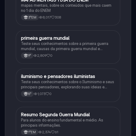
mapas mentais, sobre os conteúdos que mais caem
no 1 dia do ENEM
8,017
308
3°EM
primeira guerra mundial
História
Teste seus conhecimentos sobre a primeira guerra
mundial, causas da primeira guerra mundial e
consequências da Primeira Guerra Mundial, fases da
2,809
0
9°
primeira guerra mundial
iluminismo e pensadores iluministas
História
Teste seus conhecimentos sobre o Iluminismo e seus
principais pensadores, explorando suas ideias e
impacto histórico.
1,073
0
8°
Resumo Segunda Guerra Mundial
História
Para alunos do ensino fundamental e médio. As
principais informações.
2,374
61
1°EM