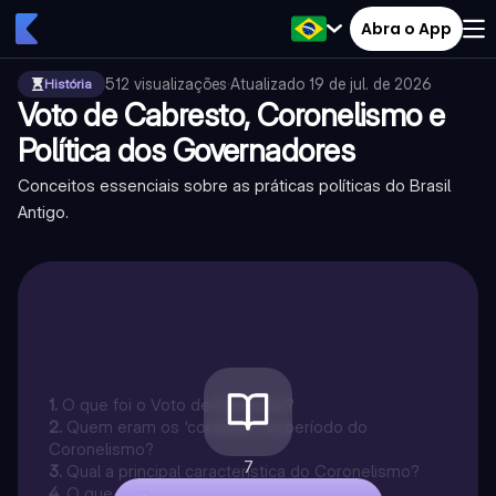
Abra o App
512
visualizações
·
Atualizado
19 de jul. de 2026
História
Voto de Cabresto, Coronelismo e
Política dos Governadores
Conceitos essenciais sobre as práticas políticas do Brasil
Antigo.
1
.
O que foi o Voto de Cabresto?
2
.
Quem eram os 'coronéis' no período do
Coronelismo?
7
3
.
Qual a principal característica do Coronelismo?
4
.
O que foi a Política dos Governadores?