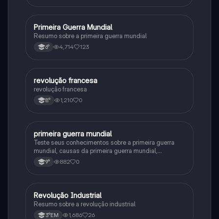
Primeira Guerra Mundial
História
Resumo sobre a primeira guerra mundial
4,714
123
6°
revolução francesa
História
revolução francesa
1,210
0
8°
primeira guerra mundial
História
Teste seus conhecimentos sobre a primeira guerra
mundial, causas da primeira guerra mundial,
consequências da Primeira Guerra Mundial,fases da
882
0
9°
primeira guerra mundial
Revolução Industrial
História
Resumo sobre a revolução industrial
1,686
26
3°EM