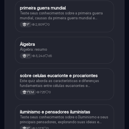
primeira guerra mundial
História
Teste seus conhecimentos sobre a primeira guerra
mundial, causas da primeira guerra mundial e
consequências da Primeira Guerra Mundial, fases da
2,809
0
9°
primeira guerra mundial
Álgebra
Matematica
Álgebra: resumo
3,246
65
7°
sobre celulas eucarionte e procariontes
Biologia
Este quiz aborda as características e diferenças
fundamentais entre células eucariontes e
procariontes.
725
0
1°EM
iluminismo e pensadores iluministas
História
Teste seus conhecimentos sobre o Iluminismo e seus
principais pensadores, explorando suas ideias e
impacto histórico.
1,073
0
8°