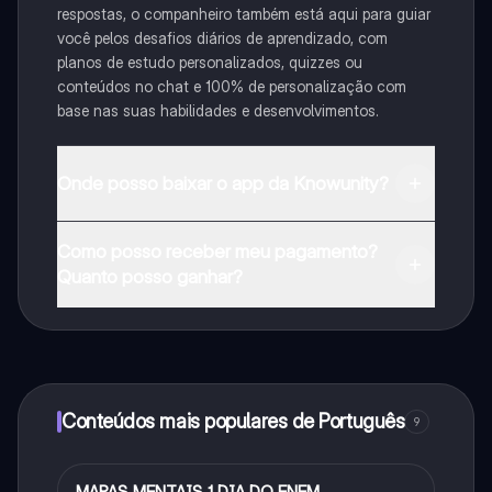
respostas, o companheiro também está aqui para guiar
você pelos desafios diários de aprendizado, com
planos de estudo personalizados, quizzes ou
conteúdos no chat e 100% de personalização com
base nas suas habilidades e desenvolvimentos.
Onde posso baixar o app da Knowunity?
Pode descarregar a aplicação na Google Play Store e
Como posso receber meu pagamento?
na Apple App Store.
Quanto posso ganhar?
Sim, tem acesso gratuito ao conteúdo da aplicação e
ao nosso companheiro de IA. Para desbloquear
determinadas funcionalidades da aplicação, pode
adquirir o Knowunity Pro.
Conteúdos mais populares de Português
9
MAPAS MENTAIS 1 DIA DO ENEM
Português