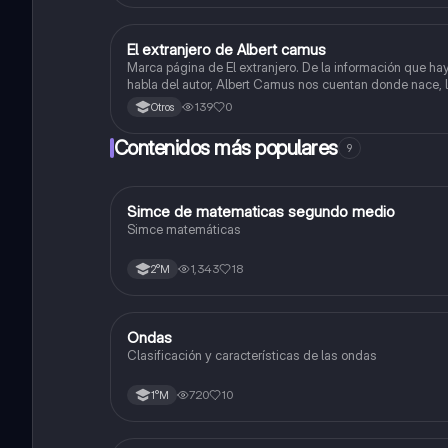
El extranjero de Albert camus
Lengua y Comunicación
Marca página de El extranjero. De la información que hay
habla del autor, Albert Camus nos cuentan donde nace, 
fecha y premios, Nos dan el contexto histórico cuando s
139
0
Otros
escribió este libro y aspectos de la obra.
Contenidos más populares
9
Simce de matematicas segundo medio
Matemáticas
Simce matemáticas
1,343
18
2°M
Ondas
Física
Clasificación y características de las ondas
720
10
1°M