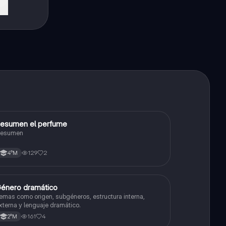
esumen el perfume
Lengua y Comunicación
esumen
129
2
4°M
énero dramático
Lengua y Comunicación
emas como origen, subgéneros, estructura interna,
xterna y lenguaje dramático.
161
4
2°M