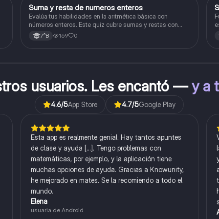
S
Suma y resta de numeros enteros
S
Matemáticas
Evalúa tus habilidades en la aritmética básica con
F
números enteros. Este quiz cubre sumas y restas con
e
números positivos y negativos.
169
0
7°B
stros usuarios. Les encantó —
y a 
4.6
/5
App Store
4.7
/5
Google Play
Esta app es realmente genial. Hay tantos apuntes
de clase y ayuda [...]. Tengo problemas con
matemáticas, por ejemplo, y la aplicación tiene
muchas opciones de ayuda. Gracias a Knowunity,
he mejorado en mates. Se la recomiendo a todo el
mundo.
Elena
usuaria de Android