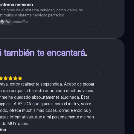
S
istema nervioso
Biología
unciones de el sistema nervioso, como viajan los
stimulos y sistema nervioso periferico
586
0
2°M
ti también te encantará
.
Vaya, estoy realmente sorprendida. Acabo de probar
la app porque la he visto anunciada muchas veces
y me he quedado absolutamente alucinada. Esta
app es LA AYUDA que quieres para el insti y, sobre
todo, ofrece muchísimas cosas, como ejercicios y
hojas informativas, que a mí personalmente me han
sido MUY útiles.
Ana