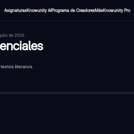
Asignaturas
Knowunity AI
Programa de Creadores
Más
Knowunity Pro
 julio de 2026
enciales
extos literarios.
e todo sobre los personajes y la historia, incluyendo pensamiento
 historia, alrededor del cual gira la trama.
tensión o emoción en una historia, donde se decide el conflicto p
eto donde se desarrolla la historia, como una ciudad o una casa.
o la atmósfera que rodea a los personajes y la historia, como la te