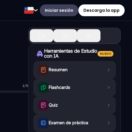
Iniciar sesión
Descarga la app
0
Herramientas de Estudio
NUEVO
con IA
Resumen
1
/
5
s y sentimientos.
Flashcards
rincipal.
Quiz
nsión o la alegría.
Examen de práctica