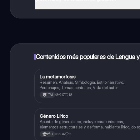
¡Sí lo es! Tienes acceso totalmente gratuito a todo e
inmeditamente. Puedes ganar dinero utilizando la apli
Contenidos más populares de Lengua 
La metamorfosis
Lengua y Comunicación
Resumen, Analisis, Simbología, Estilo narrativo,
Personajes, Temas centrales, Vida del autor
917
18
1°M
Género Lírico
Lengua y Comunicación
Apunte de género lírico, incluye características,
elementos estructurales y de forma, hablante lírico, obje
lírico, motivo lírico, temple de ánimo, actitudes líricas y
184
2
8°B
sinalefa.