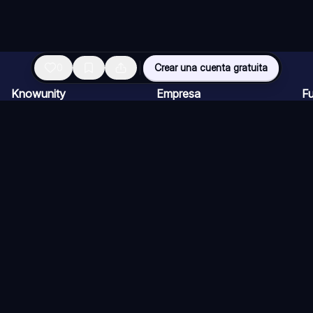
0
Crear una cuenta gratuita
Knowunity
Empresa
F
Página de inicio
Ofertas de empleo
Re
Ayuda
Programa de Creadores
Ch
Seguridad
Kit de prensa
Ta
Iniciar sesión
Cu
Áreas de conocimiento
Re
Ex