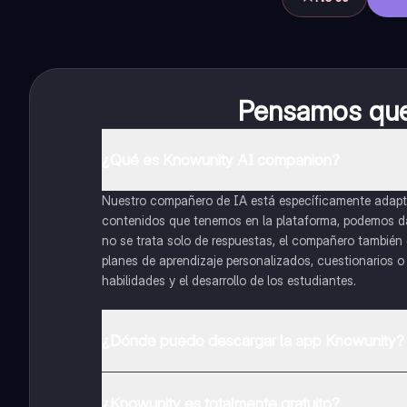
Pensamos que 
¿Qué es Knowunity AI companion?
Nuestro compañero de IA está específicamente adapta
contenidos que tenemos en la plataforma, podemos dar 
no se trata solo de respuestas, el compañero también g
planes de aprendizaje personalizados, cuestionarios 
habilidades y el desarrollo de los estudiantes.
¿Dónde puedo descargar la app Knowunity?
Puedes descargar la app en Google Play Store y Apple
¿Knowunity es totalmente gratuito?