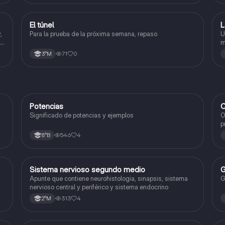
El túnel
L
Lengua y Comunicación
,
Para la prueba de la próxima semana, repaso
U
la
m
e
d
71
0
3°M
Potencias
C
Matemáticas
Significado de potencias y ejemplos
O
p
c
546
4
8°B
Sistema nervioso segundo medio
G
Biología
Apunte que contiene neurohistologia, sinapsis, sistema
G
nervioso central y periférico y sistema endocrino
313
4
2°M