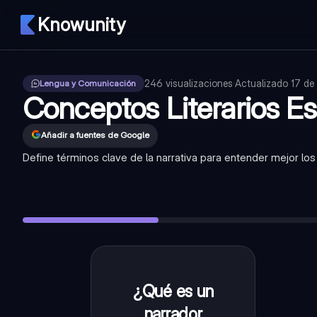
Knowunity
246
visualizaciones
·
Actualizado
17 de
Lengua y Comunicación
Conceptos Literarios Es
Añadir a fuentes de Google
Define términos clave de la narrativa para entender mejor los t
¿Qué es un narrador omnisciente?
—
Es un narrador que sab
¿Quién es el protagonista?
—
Es el personaje principal de una
¿Qué es el clímax en una narración?
—
Es el punto de mayor 
¿Qué es el ambiente físico?
—
Es el lugar o escenario concr
¿Qué es el ambiente psicológico?
—
Es el estado emocional 
¿Qué es un
Es un
narrador que
narrador