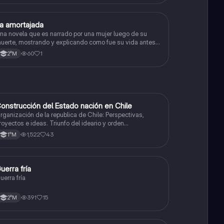
a amortajada
Lengua y Comunicación
na novela que es narrado por una mujer luego de su
uerte, mostrando y explicando como fue su vida antes
e morir.
60
1
2°M
onstrucción del Estado nación en Chile
Historia
rganización de la republica de Chile: Perspectivas,
royectos e ideas. Triunfo del ideario y orden
onservador. Constitución de 1833. "Era Portaliana"
1,522
43
1°M
uerra fría
Historia
uerra fría
391
15
2°M