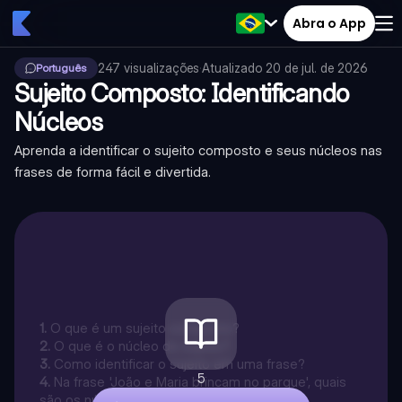
Abra o App
247
visualizações
·
Atualizado
20 de jul. de 2026
Português
Sujeito Composto: Identificando
Núcleos
Aprenda a identificar o sujeito composto e seus núcleos nas
frases de forma fácil e divertida.
1
.
O que é um sujeito composto?
2
.
O que é o núcleo do sujeito?
3
.
Como identificar o sujeito em uma frase?
5
4
.
Na frase 'João e Maria brincam no parque', quais
são os núcleos do sujeito?