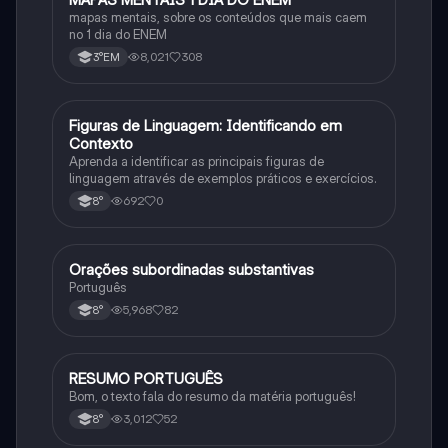
mapas mentais, sobre os conteúdos que mais caem
no 1 dia do ENEM
8,021
308
3°EM
F
Figuras de Linguagem: Identificando em
Português
Contexto
Aprenda a identificar as principais figuras de
linguagem através de exemplos práticos e exercícios.
692
0
8°
Orações subordinadas substantivas
Português
Português
5,968
82
8°
RESUMO PORTUGUÊS
Português
Bom, o texto fala do resumo da matéria português!
3,012
52
8°