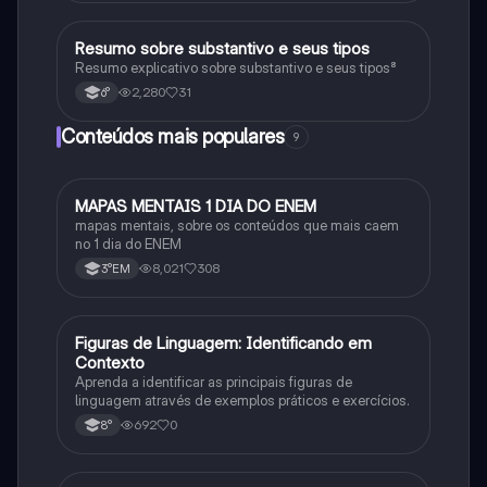
Resumo sobre substantivo e seus tipos
Português
Resumo explicativo sobre substantivo e seus tipos⁸
2,280
31
6°
Conteúdos mais populares
9
MAPAS MENTAIS 1 DIA DO ENEM
Português
mapas mentais, sobre os conteúdos que mais caem
no 1 dia do ENEM
8,021
308
3°EM
F
Figuras de Linguagem: Identificando em
Português
Contexto
Aprenda a identificar as principais figuras de
linguagem através de exemplos práticos e exercícios.
692
0
8°