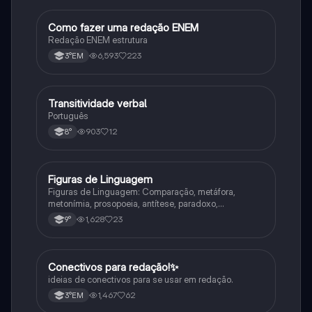
Como fazer uma redação ENEM
Português
Redação ENEM estrutura
6,593
223
3°EM
Transitividade verbal
Português
Português
903
12
8°
Figuras de Linguagem
Português
Figuras de Linguagem: Comparação, metáfora,
metonímia, prosopoeia, antítese, paradoxo,
eufemismo, hipérbole e onomatopeia
1,628
23
9°
Conectivos para redação!✨
Português
ideias de conectivos para se usar em redação.
1,467
62
3°EM