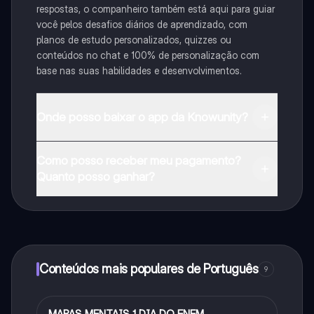
respostas, o companheiro também está aqui para guiar
você pelos desafios diários de aprendizado, com
planos de estudo personalizados, quizzes ou
conteúdos no chat e 100% de personalização com
base nas suas habilidades e desenvolvimentos.
Onde posso baixar o app da Knowunity?
Pode descarregar a aplicação na Google Play Store e
Como posso receber meu pagamento?
na Apple App Store.
Quanto posso ganhar?
Sim, tem acesso gratuito ao conteúdo da aplicação e
ao nosso companheiro de IA. Para desbloquear
determinadas funcionalidades da aplicação, pode
adquirir o Knowunity Pro.
Conteúdos mais populares de Português
9
MAPAS MENTAIS 1 DIA DO ENEM
Português