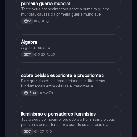
primeira guerra mundial
História
Teste seus conhecimentos sobre a primeira guerra
mundial, causas da primeira guerra mundial e
consequências da Primeira Guerra Mundial, fases da
2,811
0
9°
primeira guerra mundial
Álgebra
Matematica
Álgebra: resumo
3,254
65
7°
sobre celulas eucarionte e procariontes
Biologia
Este quiz aborda as características e diferenças
fundamentais entre células eucariontes e
procariontes.
726
0
1°EM
iluminismo e pensadores iluministas
História
Teste seus conhecimentos sobre o Iluminismo e seus
principais pensadores, explorando suas ideias e
impacto histórico.
1,074
0
8°