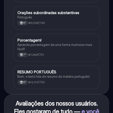
Orações subordinadas substantivas
Português
Português
5,968
82
8°
Porcentagem!
Matematica
Aprenda porcentagem de uma forma muitoooo mais
fácil!!
1,868
51
7°
RESUMO PORTUGUÊS
Português
Bom, o texto fala do resumo da matéria português!
3,012
52
8°
Avaliações dos nossos usuários.
Eles gostaram de tudo —
e você