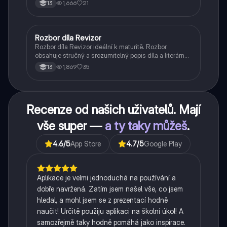
1,666
21
13
Rozbor díla Revizor
Český jazyk a literatura
Rozbor díla Revizor ideální k maturitě. Rozbor
obsahuje stručný a srozumitelný popis díla a literárně
historický kontext.
1,869
35
13
Recenze od našich uživatelů. Mají
vše super —
a ty taky můžeš
.
4.6
/5
App Store
4.7
/5
Google Play
Aplikace je velmi jednoduchá na používání a
dobře navržená. Zatím jsem našel vše, co jsem
hledal, a mohl jsem se z prezentací hodně
naučit! Určitě použiju aplikaci na školní úkol! A
samozřejmě taky hodně pomáhá jako inspirace.