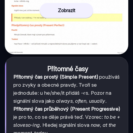
Zobrazit
Přítomné časy
Přítomný čas prostý (Simple Present)
používáš
pro zvyky a obecné pravdy. Tvoří se
e
jednoduše: u he/she/it přidáš -
s. Pozor na
e
signální slova jako
always
,
often
,
usually
.
Přítomný čas průběhový (Present Progressive)
je pro to, co se děje právě teď. Vzorec:
to be +
sloveso-ing
. Hledej signální slova
now
,
at the
moment
,
today
.