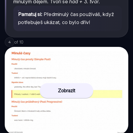
minulým dějem. Tvoří se
had + 3. tvar
.
Pamatuj si:
Předminulý čas používáš, když
potřebuješ ukázat, co bylo dřív!
of
10
4
Zobrazit