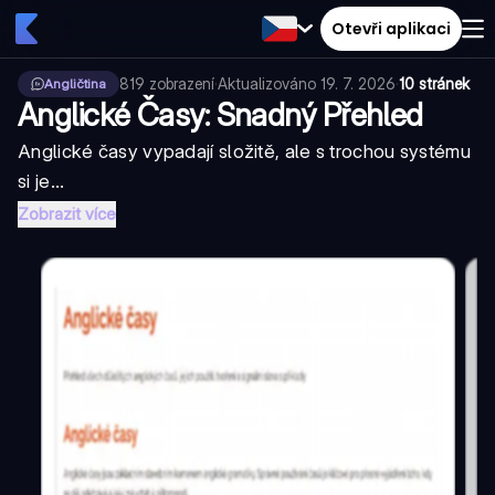
Otevři aplikaci
819
zobrazení
·
Aktualizováno
19. 7. 2026
·
10 stránek
Angličtina
Anglické Časy: Snadný Přehled
Anglické časy vypadají složitě, ale s trochou systému
si je...
Zobrazit více