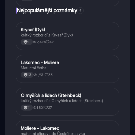
Nejpopulárnější poznámky
9
Krysař (Dyk)
Český jazyk a literatura
krátký rozbor díla Krysař (Dyk)
2,425
42
11
Lakomec - Moliere
Český jazyk a literatura
Maturitní četba
1,931
33
13
O myších a lidech (Steinbeck)
Český jazyk a literatura
krátký rozbor díla O myších a lidech (Steinbeck)
1,801
27
11
Moliere - Lakomec
Český jazyk a literatura
maturitní příprava do Českého jazyka