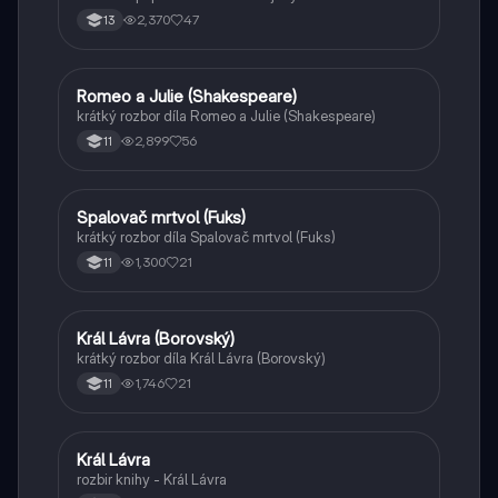
2,370
47
13
Romeo a Julie (Shakespeare)
Český jazyk a literatura
krátký rozbor díla Romeo a Julie (Shakespeare)
2,899
56
11
Spalovač mrtvol (Fuks)
Český jazyk a literatura
krátký rozbor díla Spalovač mrtvol (Fuks)
1,300
21
11
Král Lávra (Borovský)
Český jazyk a literatura
krátký rozbor díla Král Lávra (Borovský)
1,746
21
11
Král Lávra
Český jazyk a literatura
rozbir knihy - Král Lávra