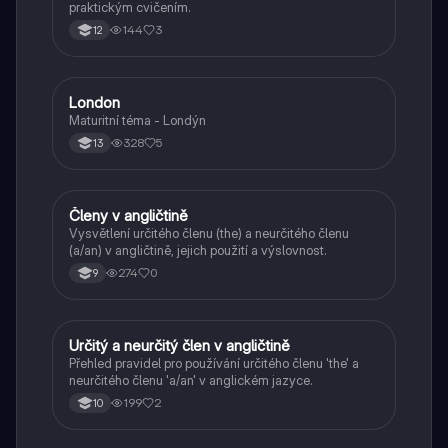
praktickým cvičením.
144
3
12
London
Angličtina
Maturitní téma - Londýn
328
5
13
Členy v angličtině
Angličtina
Vysvětlení určitého členu (the) a neurčitého členu
(a/an) v angličtině, jejich použití a výslovnost.
274
0
9
Určitý a neurčitý člen v angličtině
Angličtina
Přehled pravidel pro používání určitého členu 'the' a
neurčitého členu 'a/an' v anglickém jazyce.
199
2
10