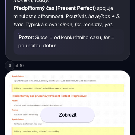
Předpřítomný čas (Present Perfect)
spojuje
minulost s přítomností. Používáš
have/has + 3.
tvar
. Typická slova:
since
,
for
,
recently
,
yet
.
Pozor:
Since
= od konkrétního času,
for
=
po určitou dobu!
of
10
3
Zobrazit