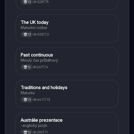
328
5
13
The UK today
Angličtina
Maturitní rozbor
333
2
13
Past continuous
Angličtina
Minulý čas průběhový
267
4
12
Traditions and holidays
Angličtina
Maturita
641
13
13
Austrálie prezentace
Angličtina
-anglický jazyk
290
1
12