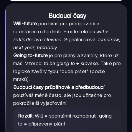
Budoucí časy
Will-future
používáš pro předpovědi a
spontánní rozhodnutí. Prostě řekneš
will +
základní tvar slovesa
. Signální slova:
tomorrow
,
next year
,
probably
.
Going to-future
je pro plány a záměry, které už
máš. Vzorec:
to be going to + sloveso
. Také pro
logické závěry typu "bude pršet" (podle
mraků).
Budoucí časy průběhové a předbudoucí
používáš méně často, ale jsou užitečné pro
pokročilejší vyjadřování.
Rozdíl:
Will = spontánní rozhodnutí, going
to = připravený plán!