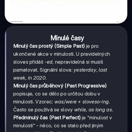
Minulé časy
Minulý čas prostý (Simple Past)
je pro
ukončené akce v minulosti. U pravidelných
sloves přidáš
-ed
, nepravidelná si musíš
pamatovat. Signální slova:
yesterday
,
last
week
,
in 2020
.
Minulý čas průběhový (Past Progressive)
popisuje, co se dělo po určitou dobu v
minulosti. Vzorec:
was/were + sloveso-ing
.
Často se používá se slovy
while
,
as long as
.
Předminulý čas (Past Perfect)
je "minulost v
minulosti" - něco, co se stalo před jiným