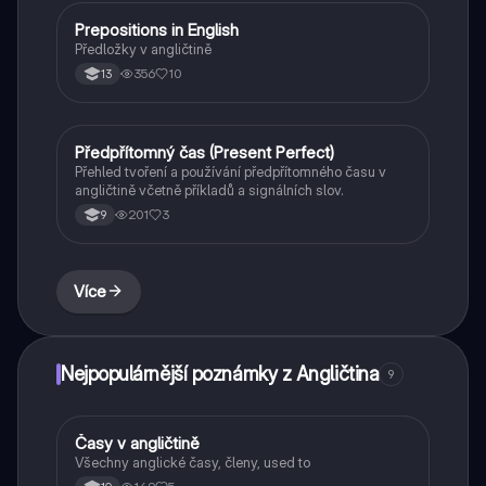
Prepositions in English
Angličtina
Předložky v angličtině
356
10
13
Předpřítomný čas (Present Perfect)
Angličtina
Přehled tvoření a používání předpřítomného času v
angličtině včetně příkladů a signálních slov.
201
3
9
Více
Nejpopulárnější poznámky z Angličtina
9
Časy v angličtině
Angličtina
Všechny anglické časy, členy, used to