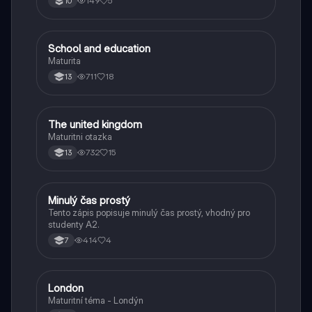
149
5
10
School and education
Angličtina
Maturita
711
18
13
The united kingdom
Angličtina
Maturitni otazka
732
15
13
Minulý čas prostý
Angličtina
Tento zápis popisuje minulý čas prostý, vhodný pro
studenty A2.
414
4
7
London
Angličtina
Maturitní téma - Londýn