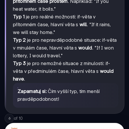
přítomném čase prostém
. Například: "If you
heat water, it boils."
Typ 1
je pro reálné možnosti: if-věta v
přítomném čase, hlavní věta s
will
. "If it rains,
we will stay home."
Typ 2
je pro nepravděpodobné situace: if-věta
v minulém čase, hlavní věta s
would
. "If I won
lottery, I would travel."
Typ 3
je pro nemožné situace z minulosti: if-
věta v předminulém čase, hlavní věta s
would
have
.
Zapamatuj si:
Čím vyšší typ, tím menší
pravděpodobnost!
of
10
6