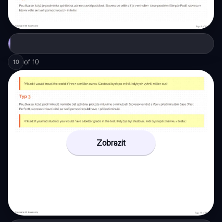
of
10
10
Zobrazit