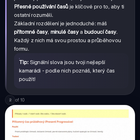
Přesné používání časů
je klíčové pro to, aby ti
ostatní rozuměli.
Základní rozdělení je jednoduché: máš
přítomné časy
,
minulé časy
a
budoucí časy
.
Každý z nich má svou prostou a průběhovou
formu.
Tip:
Signální slova jsou tvoji nejlepší
kamarádi - podle nich poznáš, který čas
použít!
of
10
2