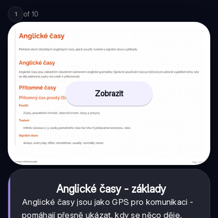
of
10
1
Zobrazit
Anglické časy - základy
Anglické časy jsou jako GPS pro komunikaci -
pomáhají přesně ukázat, kdy se něco děje.