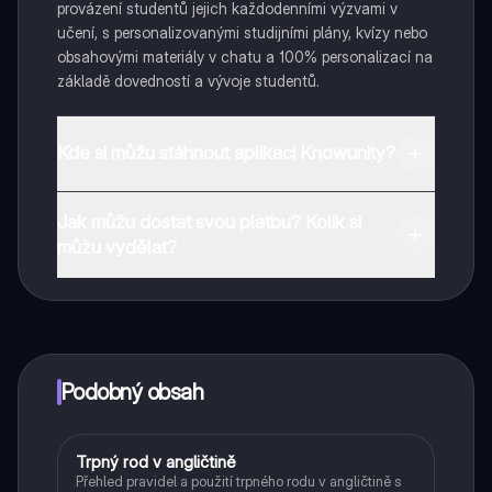
provázení studentů jejich každodenními výzvami v
učení, s personalizovanými studijními plány, kvízy nebo
obsahovými materiály v chatu a 100% personalizací na
základě dovedností a vývoje studentů.
Kde si můžu stáhnout aplikaci Knowunity?
Aplikaci si můžete stáhnout z obchodu Google Play a
Jak můžu dostat svou platbu? Kolik si
Apple App Store.
můžu vydělat?
Ano, máte bezplatný přístup k obsahu v aplikaci a k
našemu společníkovi s umělou inteligencí. Chcete-li
odemknout určité funkce aplikace, můžete si zakoupit
aplikaci Knowunity Pro.
Podobný obsah
Trpný rod v angličtině
Angličtina
Přehled pravidel a použití trpného rodu v angličtině s