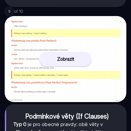
of
10
5
Zobrazit
Podmínkové věty (If Clauses)
Typ 0
je pro obecné pravdy: obě věty v