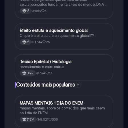
celular,conceitos fundamentais,leis de mendel,DNA e
RNA
684
5
9°
Efeito estufa e aquecimento global
Ciência
O que é efeito estufa e aquecimento global??
1,314
26
6°
Tecido Epitelial / Histologia
Ciência
revestimento e entre outros
694
17
Univ.
Conteúdos mais populares
9
MAPAS MENTAIS 1 DIA DO ENEM
Português
mapas mentais, sobre os conteúdos que mais caem
no 1 dia do ENEM
8,021
308
3°EM