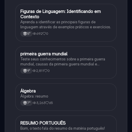
F
Figuras de Linguagem: Identificando em
Português
Contexto
Aprenda a identificar as principais figuras de
linguagem através de exemplos práticos e exercícios.
692
0
8°
primeira guerra mundial
História
Teste seus conhecimentos sobre a primeira guerra
mundial, causas da primeira guerra mundial e
consequências da Primeira Guerra Mundial, fases da
2,811
0
9°
primeira guerra mundial
Álgebra
Matematica
Álgebra: resumo
3,263
65
7°
RESUMO PORTUGUÊS
Português
Bom, o texto fala do resumo da matéria português!