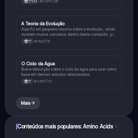
1,107
25
3°EM
A Teoria da Evolução
Biologia
Aqui fiz um pequeno resumo sobre a evolução , ainda
existem muitos conceitos dentro deste conteúdo , por
isso sempre é bom procurar por mais fontes e
962
8
9°
algumas questões para se resolver e fixar melhor.
O Ciclo da Água
Química
Breve descrição sobre o ciclo da água para usar como
base em demais estudos relacionados.
1,187
21
6°
Mais
Conteúdos mais populares: Amino Acids
1