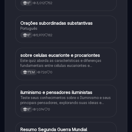
3,012
52
8°
Orações subordinadas substantivas
Português
Português
5,970
82
8°
sobre celulas eucarionte e procariontes
Biologia
Este quiz aborda as características e diferenças
fundamentais entre células eucariontes e
procariontes.
726
0
1°EM
iluminismo e pensadores iluministas
História
Teste seus conhecimentos sobre o Iluminismo e seus
principais pensadores, explorando suas ideias e
impacto histórico.
1,074
0
8°
Resumo Segunda Guerra Mundial
História