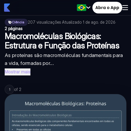
Abra o App
207
visualizações
·
Atualizado
1 de ago. de 2026
·
Ciência
2 páginas
Macromoléculas Biológicas:
Estrutura e Função das Proteínas
As proteínas são macromoléculas fundamentais para
a vida, formadas por...
Mostrar mais
of
2
1