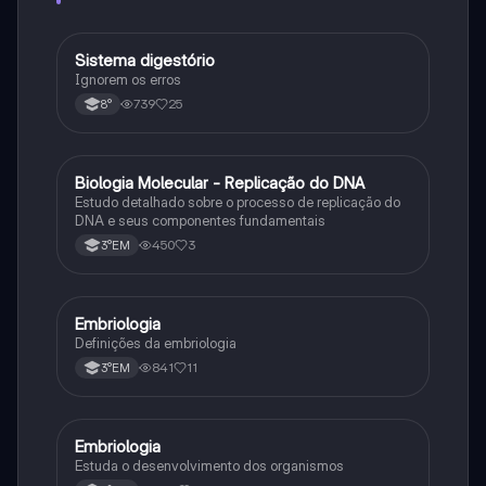
Sistema digestório
Ciência
Ignorem os erros
739
25
8°
Biologia Molecular - Replicação do DNA
Ciência
Estudo detalhado sobre o processo de replicação do
DNA e seus componentes fundamentais
450
3
3°EM
Embriologia
Biologia
Definições da embriologia
841
11
3°EM
Embriologia
Biologia
Estuda o desenvolvimento dos organismos