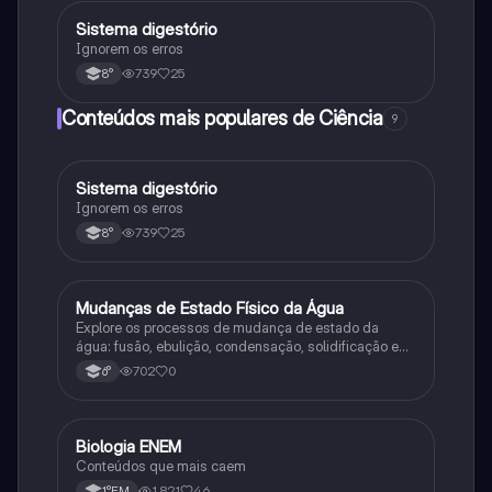
Sistema digestório
Ciência
Ignorem os erros
739
25
8°
Conteúdos mais populares de Ciência
9
Sistema digestório
Ciência
Ignorem os erros
739
25
8°
M
Mudanças de Estado Físico da Água
Ciência
Explore os processos de mudança de estado da
água: fusão, ebulição, condensação, solidificação e
sublimação.
702
0
6°
Biologia ENEM
Ciência
Conteúdos que mais caem
1,821
46
1°EM