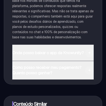
base nos milhões de conteúdos que temos na
plataforma, podemos oferecer respostas realmente
relevantes e significativas. Mas não se trata apenas de
respostas, o companheiro também está aqui para guiar
você pelos desafios diários de aprendizado, com
planos de estudo personalizados, quizzes ou
conteúdos no chat e 100% de personalização com
base nas suas habilidades e desenvolvimentos.
Onde posso baixar o app da Knowunity?
Pode descarregar a aplicação na Google Play Store e
Como posso receber meu pagamento?
na Apple App Store.
Quanto posso ganhar?
Sim, tem acesso gratuito ao conteúdo da aplicação e
ao nosso companheiro de IA. Para desbloquear
determinadas funcionalidades da aplicação, pode
adquirir o Knowunity Pro.
Conteúdo Similar