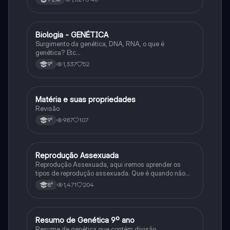
Biologia - GENÉTICA
Ciência
Surgimento da genética, DNA, RNA, o que é
genética? Etc…
1,337
52
9°
Matéria e suas propriedades
Ciência
Revisão
987
107
9°
Reprodução Assexuada
Ciência
Reprodução Assexuada, aqui iremos aprender os
tipos de reprodução assexuada. Que é quando não
ocorre a fusão de gametas.
1,471
204
8°
Resumo de Genética 9º ano
Ciência
Resume de genética que contém divisão