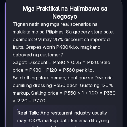
Mga Praktikal na Halimbawa sa
Negosyo
Tignan natin ang mga real scenarios na
makikita mo sa Pilipinas. Sa grocery store sale,
example: SM may 25% discount sa imported
fruits. Grapes worth P480/kilo, magkano
babayad ng customer?
Sagot: Discount = P480 × 0.25 = P120. Sale
price = P480 - P120 = P360 per kilo.
Sa clothing store naman, boutique sa Divisoria
bumili ng dress ng P350 each. Gusto ng 120%
1 +
1
+
1.20
markup. Selling price = P350 ×
= P350
1.20
× 2.20 = P770.
Real Talk:
Ang restaurant industry usually
may 300% markup dahil kasama dito yung