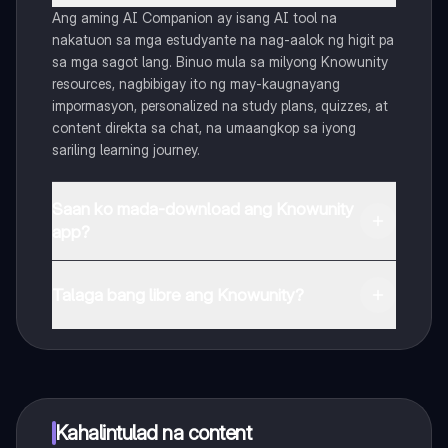
Ang aming AI Companion ay isang AI tool na
nakatuon sa mga estudyante na nag-aalok ng higit pa
sa mga sagot lang. Binuo mula sa milyong Knowunity
resources, nagbibigay ito ng may-kaugnayang
impormasyon, personalized na study plans, quizzes, at
content direkta sa chat, na umaangkop sa iyong
sariling learning journey.
Saan ko mada-download ang Knowunity
app?
Maaari mong i-download ang app mula sa Google Play
Store at Apple App Store.
Talaga bang libre ang Knowunity?
Tama 'yan! Mag-enjoy sa libreng access sa mga study
content, makipag-connect sa kapwa mga estudyante,
at kumuha ng instant na tulong – lahat nasa iyong
daliri lang.
Kahalintulad na content