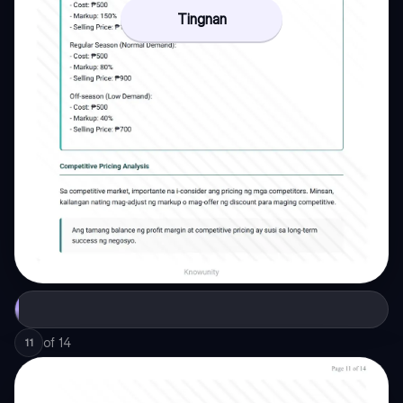
Tingnan
of
14
11