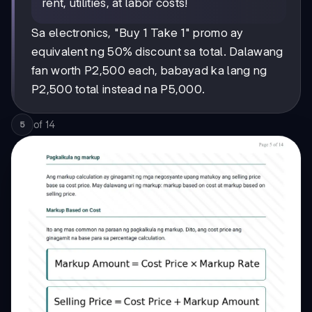
rent, utilities, at labor costs!
Sa electronics, "Buy 1 Take 1" promo ay
equivalent ng 50% discount sa total. Dalawang
fan worth P2,500 each, babayad ka lang ng
P2,500 total instead na P5,000.
of
14
5