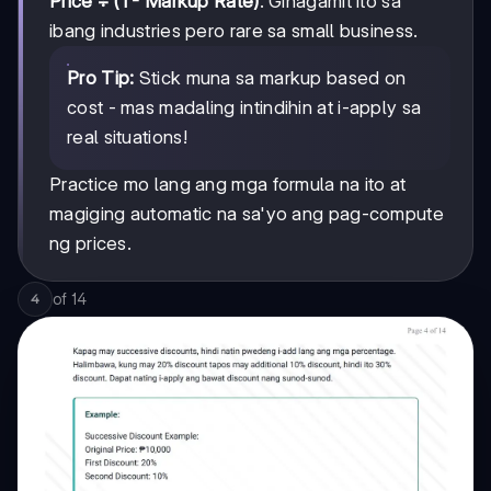
Price ÷ (1 - Markup Rate)
. Ginagamit ito sa
ibang industries pero rare sa small business.
Pro Tip:
Stick muna sa markup based on
cost - mas madaling intindihin at i-apply sa
real situations!
Practice mo lang ang mga formula na ito at
magiging automatic na sa'yo ang pag-compute
ng prices.
of
14
4