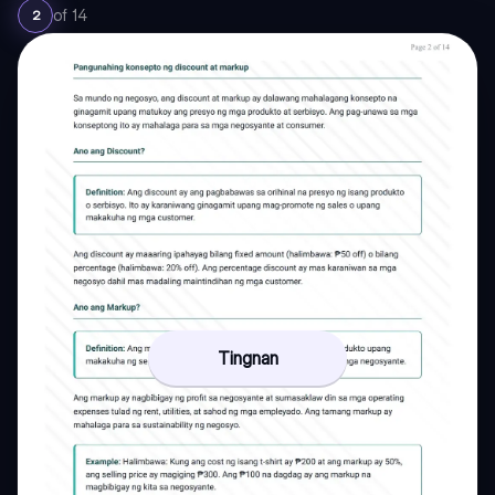
of
14
2
Tingnan