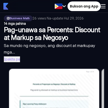
Buksan ang App
26
views
·
Na-update
Hul 29, 2026
·
Business Math
14 mga pahina
Pag-unawa sa Percents: Discount
at Markup sa Negosyo
Sa mundo ng negosyo, ang
discount
at
markup
ay
mga...
Ipakita pa