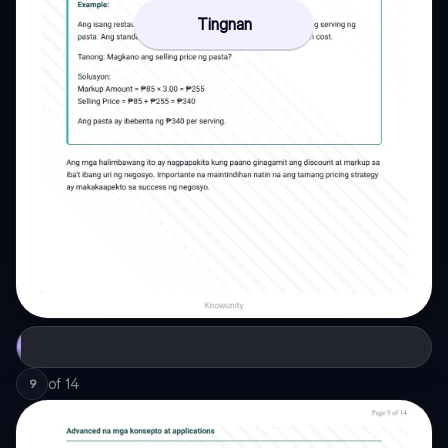
Tingnan
of
14
9