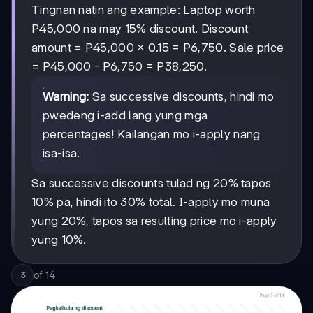
Tingnan natin ang example: Laptop worth
P45,000 na may 15% discount. Discount
amount = P45,000 × 0.15 = P6,750. Sale price
= P45,000 - P6,750 = P38,250.
Warning:
Sa successive discounts, hindi mo
pwedeng i-add lang yung mga
percentages! Kailangan mo i-apply nang
isa-isa.
Sa successive discounts tulad ng 20% tapos
10% pa, hindi ito 30% total. I-apply mo muna
yung 20%, tapos sa resulting price mo i-apply
yung 10%.
of
14
3