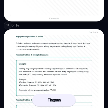
of
14
12
Tingnan