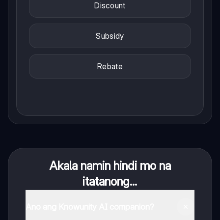
Discount
Subsidy
Rebate
Akala namin hindi mo na
itatanong...
Ano ang Knowunity AI companion?