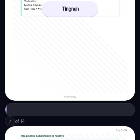
Tingnan
of
14
7