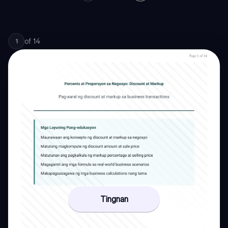
of
14
1
Tingnan