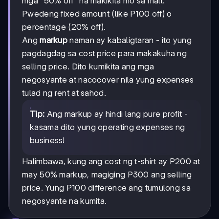
mga "50% off" na makikita mo sa mall.
Pwedeng fixed amount (like P100 off) o
percentage (20% off).
Ang
markup
naman ay kabaligtaran - ito yung
pagdagdag sa cost price para makakuha ng
selling price. Dito kumikita ang mga
negosyante at nacocover nila yung expenses
tulad ng rent at sahod.
Tip:
Ang markup ay hindi lang pure profit -
kasama dito yung operating expenses ng
business!
Halimbawa, kung ang cost ng t-shirt ay P200 at
may 50% markup, magiging P300 ang selling
price. Yung P100 difference ang tumulong sa
negosyante na kumita.