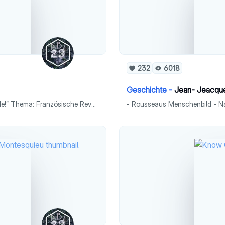
232
6018
Geschichte -
Jean- Jeacqu
Analyse der Karikatur „Hoffentlich hat das Spiel bald ein Ende!“ Thema: Französische Revolution