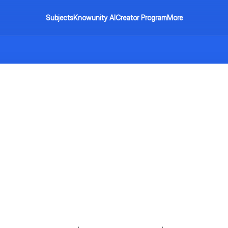
Subjects
Knowunity AI
Creator Program
More