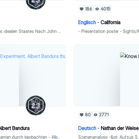
186
4015
Englisch -
California
- Menschenbild - Naturzustand des Menschen - Modell eines idealen Staates Nach John Locke & Charles de Montesquieu
- Presentation poster - Sights/
80
2771
lbert Bandura
Deutsch -
Nathan der Weise
- Bobo-Doll-Study bzw. Rocky-Experiment -> Erläuterung - Lernen durch beobachten - Albert Bandura Steckbrief
Szenenanalyse -&gt; Aufzug 3, 