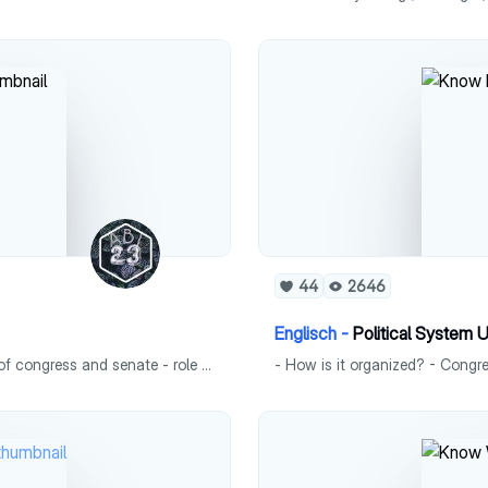
44
2646
Englisch -
Political System 
How is the political system of the states organized? - roles of congress and senate - role of the President - Who is allowed to vote? - steps it takes to elect the president of the United states