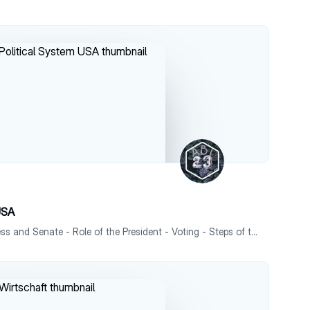
USA
- How is it organized? - Congress and Senate - Role of the President - Voting - Steps of the election Englisch LK Q1