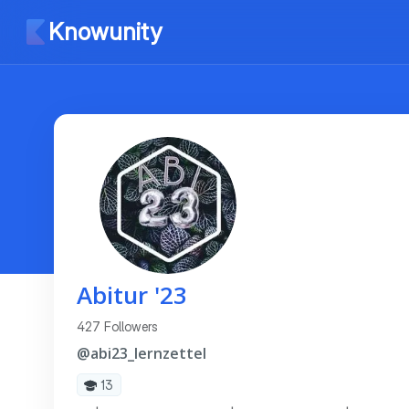
Knowunity
Abitur '23
427 Followers
@abi23_lernzettel
13