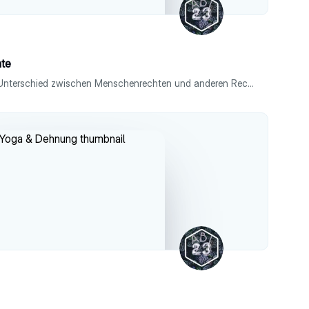
te
-> in historischer Perspektive - Unterschied zwischen Menschenrechten und anderen Rechten - Abwehrrechte, Teilnahmerechte und Teilhaberechte -Begründungen für die Existenz von Menschenrechten