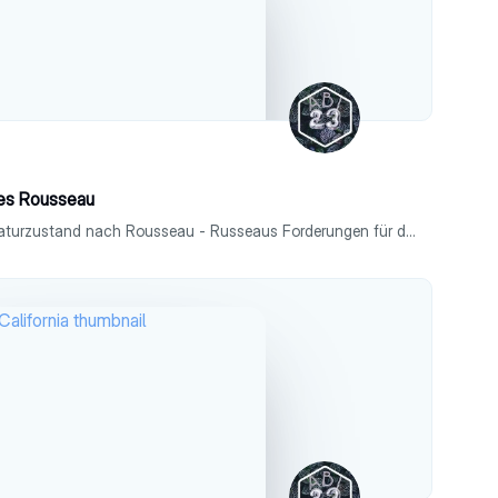
es Rousseau
- Rousseaus Menschenbild - Naturzustand nach Rousseau - Russeaus Forderungen für die Verbesserung der gesellschaftlichen Organisation und des Staatswesens -Vergleiche & Unterschiede zu Hobbes, Locke, Montesquieu