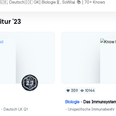
sch🇬🇧, Deutsch🇩🇪 GK| Biologie🧬, SoWi📊 📚 | 70+ Knows
tur '23
359
10144
Biologie -
Das Immunsyste
k - Deutsch LK Q1
- Unspezifische Immunabwehr -