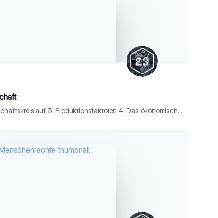
chaft
1. Angebot & Nachfrage 2. Wirtschaftskreislauf 3. Produktionsfaktoren 4. Das ökonomische Prinzip 5. Homo Oeconomicus