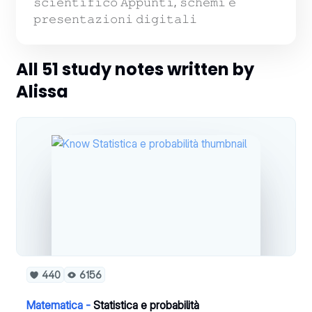
𝚜𝚌𝚒𝚎𝚗𝚝𝚒𝚏𝚒𝚌𝚘 𝙰𝚙𝚙𝚞𝚗𝚝𝚒, 𝚜𝚌𝚑𝚎𝚖𝚒 𝚎
𝚙𝚛𝚎𝚜𝚎𝚗𝚝𝚊𝚣𝚒𝚘𝚗𝚒 𝚍𝚒𝚐𝚒𝚝𝚊𝚕𝚒
All 51 study notes written by
Alissa
440
6156
Matematica -
Statistica e probabilità