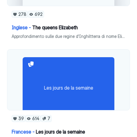
278
692
Inglese -
The queens Elizabeth
Approfondimento sulle due regine d'Inghiltterra di nome Elizabeth. Presentazione solo in inglese, file di approfondimento in doppia lingua: italiano ed inglese.
Les jours de la semaine
39
614
7
Francese -
Les jours de la semaine