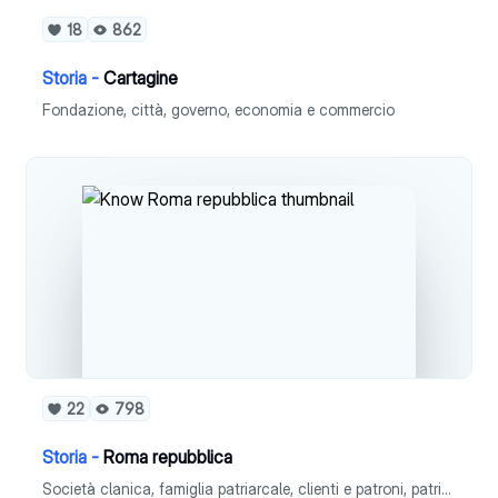
18
862
Storia -
Cartagine
Fondazione, città, governo, economia e commercio
22
798
Storia -
Roma repubblica
Società clanica, famiglia patriarcale, clienti e patroni, patrizi e plebei, guerre patrizio-plebee,società ed esercito, cariche pubbliche e le regole base, il sistema di voto, repubblica oligarchica, nella nobilitas