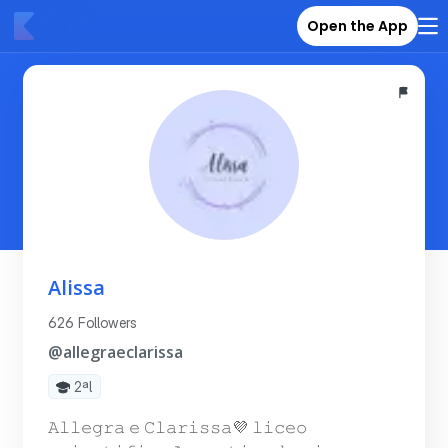
Open the App
Alissa
626 Followers
@allegraeclarissa
2ªl
𝙰𝚕𝚕𝚎𝚐𝚛𝚊 𝚎 𝙲𝚕𝚊𝚛𝚒𝚜𝚜𝚊💜 𝚕𝚒𝚌𝚎𝚘