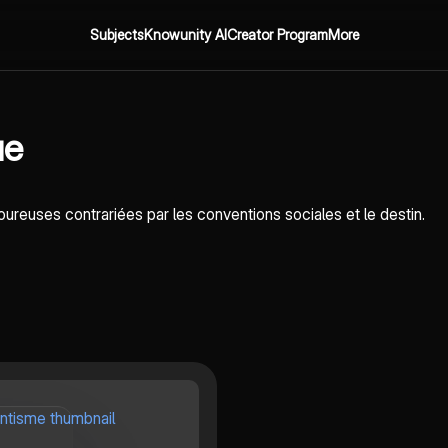
Subjects
Knowunity AI
Creator Program
More
ue
oureuses contrariées par les conventions sociales et le destin.