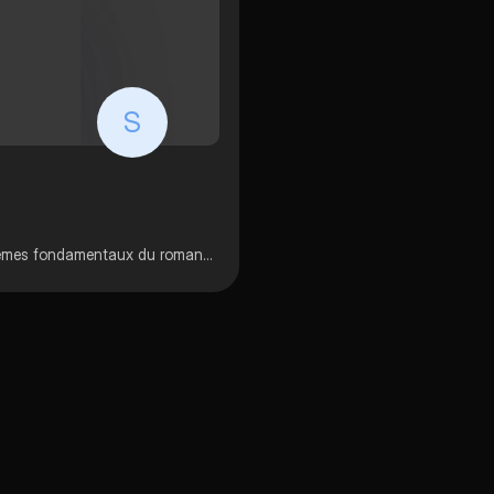
S
pré-romantisme et romantisme: jalons historiques, les thèmes fondamentaux du romantisme, les différences entre le romantisme et le néoclassicisme, le mal du siècle, le tableau Le Voyageur contemplant une mer de nuages, La Nouvelle Héloïse de Rousseau.