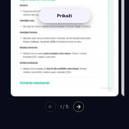
Prikaži
1
/
5