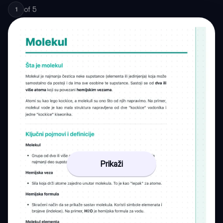
of
5
1
Prikaži