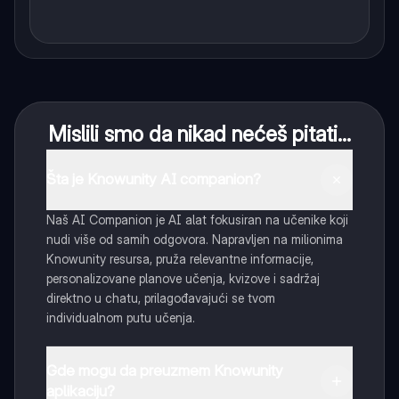
Mislili smo da nikad nećeš pitati...
Šta je Knowunity AI companion?
Naš AI Companion je AI alat fokusiran na učenike koji
nudi više od samih odgovora. Napravljen na milionima
Knowunity resursa, pruža relevantne informacije,
personalizovane planove učenja, kvizove i sadržaj
direktno u chatu, prilagođavajući se tvom
individualnom putu učenja.
Gde mogu da preuzmem Knowunity
aplikaciju?