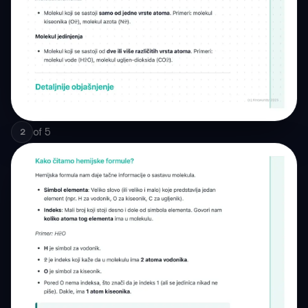
of
5
2