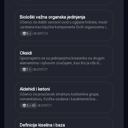
Biološki važna organska jedinjenja
Hemija
Učenici će dobiti osnovni uvid u ugljene hidrate, masti
i proteine kao ključne komponente živih organizama i
njihovu ulogu.
281
2
8. r.
Oksidi
Hemija
Upoznajemo se sa jedinjenjima kiseonika sa drugim
elementima i njihovim značajem, kao što je rđa ili
ugljen-dioksid.
270
7
7. r.
Aldehidi i ketoni
Hemija
Učenici će proučavati strukturu karbonilne grupe,
nomenklaturu, fizičke osobine i karakteristične
reakcije aldehida i ketona (adicija, oksidacija
276
1
3. r. SŠ
aldehida, redukcija).
Definicije kiselina i baza
Hemija