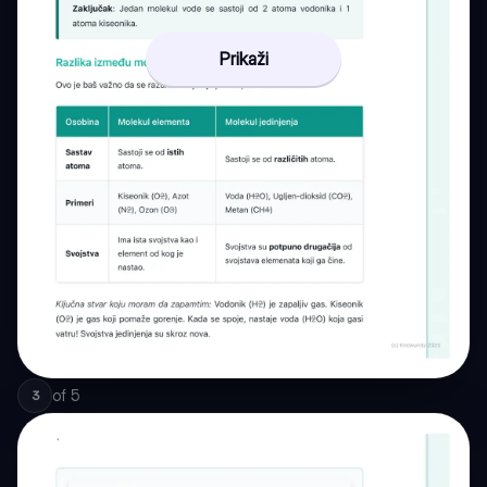
Prikaži
of
5
3