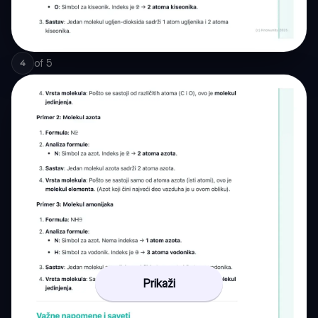
of
5
4
Prikaži