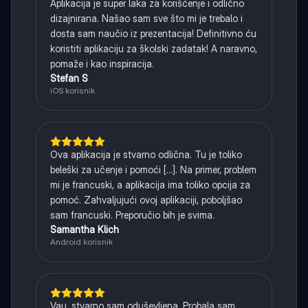
Aplikacija je super laka za korišćenje i odlično
dizajnirana. Našao sam sve što mi je trebalo i
dosta sam naučio iz prezentacija! Definitivno ću
koristiti aplikaciju za školski zadatak! A naravno,
pomaže i kao inspiracija.
Stefan S
iOS korisnik
Ova aplikacija je stvarno odlična. Tu je toliko
beleški za učenje i pomoći [...]. Na primer, problem
mi je francuski, a aplikacija ima toliko opcija za
pomoć. Zahvaljujući ovoj aplikaciji, poboljšao
sam francuski. Preporučio bih je svima.
Samantha Klich
Android korisnik
Vau, stvarno sam oduševljena. Probala sam