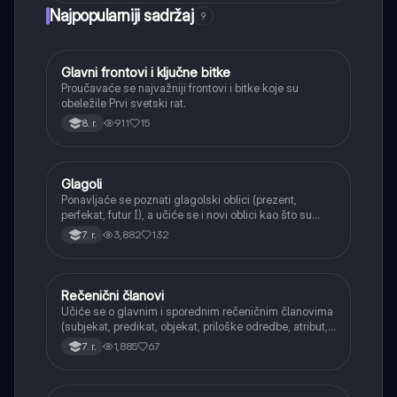
Najpopularniji sadržaj
9
Glavni frontovi i ključne bitke
Istorija
Proučavaće se najvažniji frontovi i bitke koje su
obeležile Prvi svetski rat.
911
15
8. r.
Glagoli
Srpski jezik
Ponavljaće se poznati glagolski oblici (prezent,
perfekat, futur I), a učiće se i novi oblici kao što su
aorist, imperfekat, pluskvamperfekat, futur II, kao i
3,882
132
7. r.
glagolski prilozi i pridevi.
Rečenični članovi
Srpski jezik
Učiće se o glavnim i sporednim rečeničnim članovima
(subjekat, predikat, objekat, priloške odredbe, atribut,
apozicija) i njihovoj funkciji.
1,885
67
7. r.