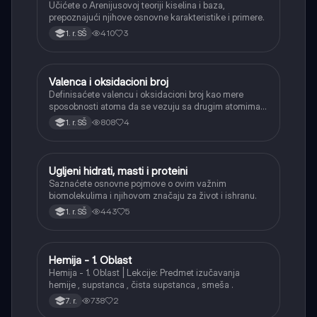
Učićete o Arenijusovoj teoriji kiselina i baza,
prepoznajući njihove osnovne karakteristike i primere.
410
3
1. r. SŠ
Valenca i oksidacioni broj
Hemija
Definisaćete valencu i oksidacioni broj kao mere
sposobnosti atoma da se vezuju sa drugim atomima u
hemijskim jedinjenjima.
808
4
1. r. SŠ
Ugljeni hidrati, masti i proteini
Hemija
Saznaćete osnovne pojmove o ovim važnim
biomolekulima i njihovom značaju za život i ishranu.
443
5
1. r. SŠ
Hemija - 1. Oblast
Hemija
Hemija - 1. Oblast | Lekcije: Predmet izučavanja
hemije , supstanca , čista supstanca , smeša .
738
2
7. r.