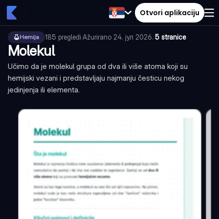
Otvori aplikaciju
185
pregledi
·
Ažurirano
24. јул 2026.
·
5 stranice
Hemija
Molekul
Učimo da je molekul grupa od dva ili više atoma koji su
hemijski vezani i predstavljaju najmanju česticu nekog
jedinjenja ili elementa.