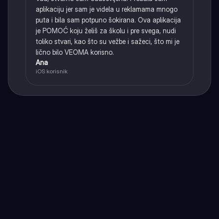
aplikaciju jer sam je videla u reklamama mnogo
puta i bila sam potpuno šokirana. Ova aplikacija
je POMOĆ koju želiš za školu i pre svega, nudi
toliko stvari, kao što su vežbe i sažeci, što mi je
lično bilo VEOMA korisno.
Ana
iOS korisnik