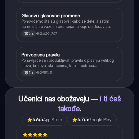
Glasovi i glasovne promene
Srpski jezik
Ponovićemo šta su glasovi i kako se dele, a zatim
ćemo učiti o važnim promenama koje se dešavaju
kada se glasovi nađu jedan pored drugog u rečima
2,620
67
6. r.
(npr. jednačenje suglasnika po zvučnosti i mestu
tvorbe).
Pravopisna pravila
Srpski jezik
Ponavljaće se i produbljivati pravila o pisanju velikog
slova, brojeva, skraćenica, kao i upotreba
interpunkcije, sa posebnim fokusom na zarez u
295
3
7. r.
složenoj rečenici.
Učenici nas obožavaju —
i ti ćeš
takođe
.
4.6
/5
App Store
4.7
/5
Google Play