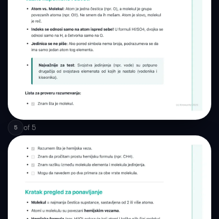
of
5
5