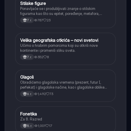
Stilske figure
Srpski jezik
Ponavljaće se i produbljivati znanje o stilskim
figurama kao što su epitet, poređenje, metafora,
personifikacija, hiperbola, onomatopeja, aliteracija i
787
23
7. r.
asonanca, razumevajući njihovu ulogu u tekstu.
Velika geografska otkrića – novi svetovi
Istorija
Učimo o hrabrim pomorcima koji su otkrili nove
kontinente i promenili sliku sveta.
352
8
7. r.
Glagoli
Srpski jezik
Obradićemo glagolska vremena (prezent, futur I,
perfekat) i glagolske načine, kao i glagolske oblike
(infinitiv, glagolski pridevi i prilozi) i glagolski vid
1,492
73
6. r.
(svršeni i nesvršeni).
Fonetika
Srpski jezik
Za 8. Razred
1,001
17
8. r.