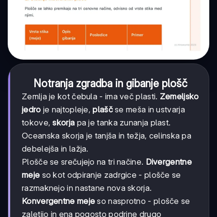
Notranja zgradba in gibanje plošč
Zemlja je kot čebula - ima več plasti.
Zemeljsko
jedro
je najtopleje,
plašč
se meša in ustvarja
tokove,
skorja
pa je tanka zunanja plast.
Oceanska skorja je tanjša in težja, celinska pa
debelejša in lažja.
Plošče se srečujejo na tri načine.
Divergentne
meje
so kot odpiranje zadrgice - plošče se
razmaknejo in nastane nova skorja.
Konvergentne meje
so nasprotno - plošče se
zaletijo in ena pogosto podrine drugo