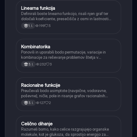
Linearna funkcija
Matematika
Definirali boste linearno funkcijo, risali njen graf ter
določali koeficiente, presečišča z osmi in lastnosti
(naraščanje/padanje).
198
3
1. l.
Kombinatorika
Matematika
Ponovili in uporabili bodo permutacije, variacije in
kombinacije za reševanje problemov štetja v
verjetnosti.
232
3
3. l.
Racionalne funkcije
Matematika
Preučevali bodo asimptote (navpične, vodoravne,
poševne), ničle, pole in risanje grafov racionalnih
funkcij.
127
2
3. l.
Celično dihanje
Biologija
Razumeli bomo, kako celice razgrajujejo organske
molekule, kot je glukoza, da sprostijo energijo za