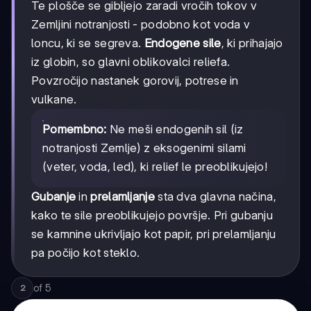
Te plošče se gibljejo zaradi vročih tokov v
Zemljini notranjosti - podobno kot voda v
loncu, ki se segreva.
Endogene sile
, ki prihajajo
iz globin, so glavni oblikovalci reliefa.
Povzročijo nastanek gorovij, potrese in
vulkane.
Pomembno:
Ne meši endogenih sil (iz
notranjosti Zemlje) z eksogenimi silami
(veter, voda, led), ki relief le preoblikujejo!
Gubanje
in
prelamljanje
sta dva glavna načina,
kako te sile preoblikujejo površje. Pri gubanju
se kamnine ukrivljajo kot papir, pri prelamljanju
pa počijo kot steklo.
of
5
2