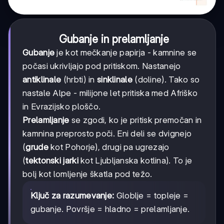
Gubanje in prelamljanje
Gubanje
je kot mečkanje papirja - kamnine se
počasi ukrivljajo pod pritiskom. Nastanejo
antiklinale
(hrbti) in
sinklinale
(doline). Tako so
nastale Alpe - milijone let pritiska med Afriško
in Evrazijsko ploščo.
Prelamljanje
se zgodi, ko je pritisk premočan in
kamnina preprosto poči. Eni deli se dvignejo
(
grude
kot Pohorje), drugi pa ugrezajo
(
tektonski jarki
kot Ljubljanska kotlina). To je
bolj kot lomljenje škatla pod težo.
Ključ za razumevanje:
Globlje = topleje =
gubanje. Površje = hladno = prelamljanje.