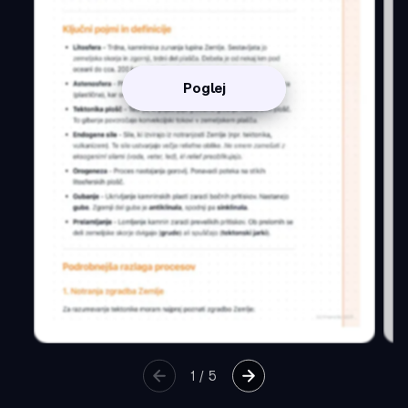
Poglej
1
/
5