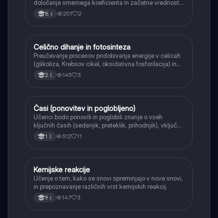
določanje smernega koeficienta in začetne vrednosti.
Učenci bodo znali narisati graf linearne funkcije.
201
2
8. r.
Celično dihanje in fotosinteza
Naravoslovje
Preučevanje procesov pridobivanja energije v celicah
(glikoliza, Krebsov cikel, oksidativna fosforilacija) in
pretvorbe svetlobne energije v kemično energijo
145
3
2. l.
(fotosinteza).
Časi (ponovitev in poglobljeno)
Angleščina
Učenci bodo ponovili in poglobili znanje o vseh
ključnih časih (sedanjik, preteklik, prihodnjik), vključno
s Perfect tenses (Present Perfect Continuous, Past
312
11
1. l.
Perfect, Future Perfect) in njihovo uporabo.
Kemijske reakcije
Naravoslovje
Učenje o tem, kako se snovi spreminjajo v nove snovi,
in prepoznavanje različnih vrst kemijskih reakcij.
147
3
9. r.