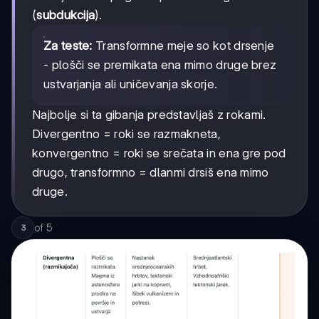
(
subdukcija
).
Za teste:
Transformne meje so kot drsenje
- plošči se premikata ena mimo druge brez
ustvarjanja ali uničevanja skorje.
Najbolje si ta gibanja predstavljaš z rokami.
Divergentno = roki se razmakneta,
konvergentno = roki se srečata in ena gre pod
drugo, transformno = dlanmi drsiš ena mimo
druge.
of
5
3