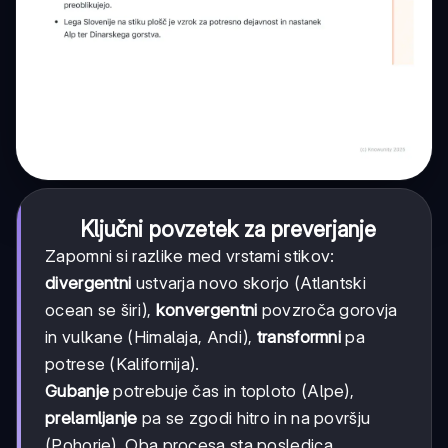
Ključni povzetek za preverjanje
Zapomni si razlike med vrstami stikov:
divergentni
ustvarja novo skorjo (Atlantski
ocean se širi),
konvergentni
povzroča gorovja
in vulkane (Himalaja, Andi),
transformni
pa
potrese (Kalifornija).
Gubanje
potrebuje čas in toploto (Alpe),
prelamljanje
pa se zgodi hitro in na površju
(Pohorje). Oba procesa sta posledica