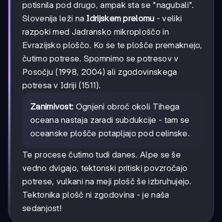
potisnila pod drugo, ampak sta se "nagubali".
Slovenija leži na
Idrijskem prelomu
- veliki
razpoki med Jadransko mikroploščo in
Evrazijsko ploščo. Ko se te plošče premaknejo,
čutimo potrese. Spomnimo se potresov v
Posočju (1998, 2004) ali zgodovinskega
potresa v Idriji (1511).
Zanimivost:
Ognjeni obroč okoli Tihega
oceana nastaja zaradi subdukcije - tam se
oceanske plošče potapljajo pod celinske.
Te procese čutimo tudi danes. Alpe se še
vedno dvigajo, tektonski pritiski povzročajo
potrese, vulkani na meji plošč še izbruhujejo.
Tektonika plošč ni zgodovina - je naša
sedanjost!