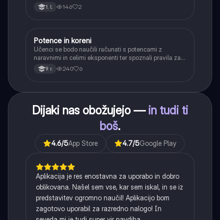
svoje delovanje.
146
2
1. l.
Potence in koreni
Matematika
Učenci se bodo naučili računati s potencami z
naravnimi in celimi eksponenti ter spoznali pravila za
računanje z njimi. Obravnavali bodo kvadratne in
240
6
9. r.
kubične korene ter delno korenjenje in racionalizacijo
imenovalca.
Dijaki nas obožujejo —
in tudi ti
boš
.
4.6
/5
App Store
4.7
/5
Google Play
Aplikacija je res enostavna za uporabo in dobro
oblikovana. Našel sem vse, kar sem iskal, in se iz
predstavitev ogromno naučil! Aplikacijo bom
zagotovo uporabil za razredno nalogo! In
seveda mi je tudi super vir navdiha.