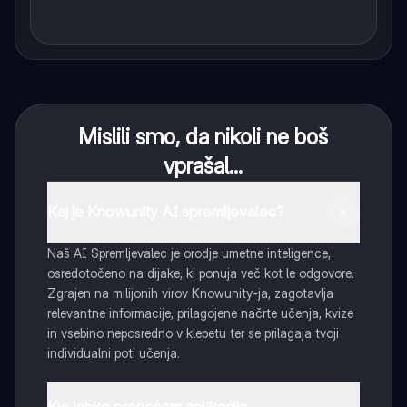
Mislili smo, da nikoli ne boš
vprašal...
Kaj je Knowunity AI spremljevalec?
Naš AI Spremljevalec je orodje umetne inteligence,
osredotočeno na dijake, ki ponuja več kot le odgovore.
Zgrajen na milijonih virov Knowunity-ja, zagotavlja
relevantne informacije, prilagojene načrte učenja, kvize
in vsebino neposredno v klepetu ter se prilagaja tvoji
individualni poti učenja.
Kje lahko prenesem aplikacijo