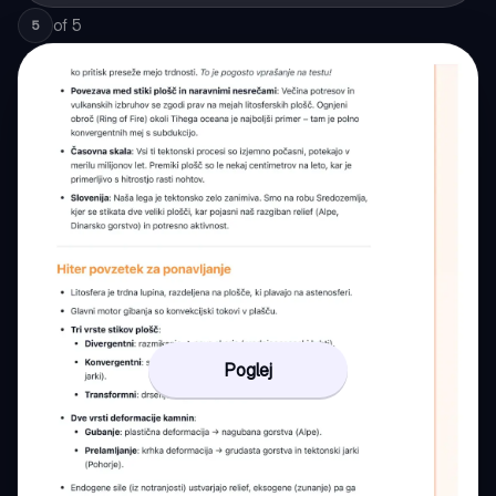
of
5
5
Poglej