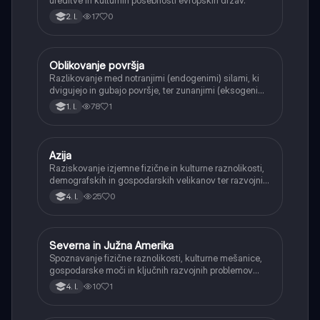
17
0
2. l.
Oblikovanje površja
Geografija
Razlikovanje med notranjimi (endogenimi) silami, ki
dvigujejo in gubajo površje, ter zunanjimi (eksogenimi)
silami, ki ga preoblikujejo (erozija, akumulacija).
78
1
1. l.
Azija
Geografija
Raziskovanje izjemne fizične in kulturne raznolikosti,
demografskih in gospodarskih velikanov ter razvojnih
razlik in geopolitičnega pomena Azije.
25
0
4. l.
Severna in Južna Amerika
Geografija
Spoznavanje fizične raznolikosti, kulturne mešanice,
gospodarske moči in ključnih razvojnih problemov
obeh Amerik.
10
1
4. l.