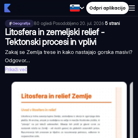
Odpri aplikacijo
80
ogledi
·
Posodobljeno
20. jul. 2026
·
5 strani
Geografija
Litosfera in zemeljski relief -
Tektonski procesi in vplivi
Zakaj se Zemlja trese in kako nastajajo gorska masivi?
Odgovor...
Prikaži več