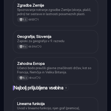
Zgradba Zemlje
Geografija
Spoznavanje notranje zgradbe Zemlje (skorja, plašč,
jedro) ter sestave in lastnosti posameznih plasti.
55
1
1. l.
Geografija; Slovenija
Geografija
Zapiski za geografijo v 9. razredu
396
0
9. r.
Zahodna Evropa
Geografija
Učenci bodo preučili glavne značilnosti držav, kot so
Francija, Nemčija in Velika Britanija.
46
0
8. r.
Najbolj priljubljena vsebina
9
Linearna funkcija
Matematika
Uvod v linearno funkcijo, njen graf (premica),