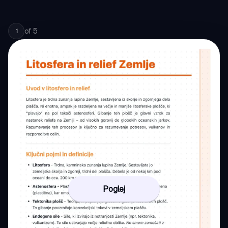
of
5
1
Poglej