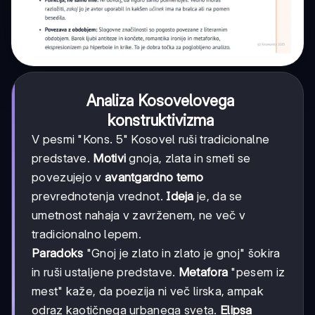
Analiza Kosovelovega
konstruktivizma
V pesmi "Kons. 5" Kosovel ruši tradicionalne
predstave.
Motivi
gnoja, zlata in smeti se
povezujejo v
avantgardno temo
prevrednotenja vrednot.
Ideja
je, da se
umetnost nahaja v zavrženem, ne več v
tradicionalno lepem.
Paradoks
"Gnoj je zlato in zlato je gnoj" šokira
in ruši ustaljene predstave.
Metafora
"pesem iz
mest" kaže, da poezija ni več lirska, ampak
odraz kaotičnega urbanega sveta.
Elipsa