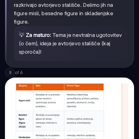
razkrivajo avtorjevo stališče. Delimo jih na
figure misli, besedne figure in skladenjske
figure.
💡
Za maturo:
Tema je nevtralna ugotovitev
(o čem), ideja je avtorjevo stališče (kaj
sporoča)!
of
6
3