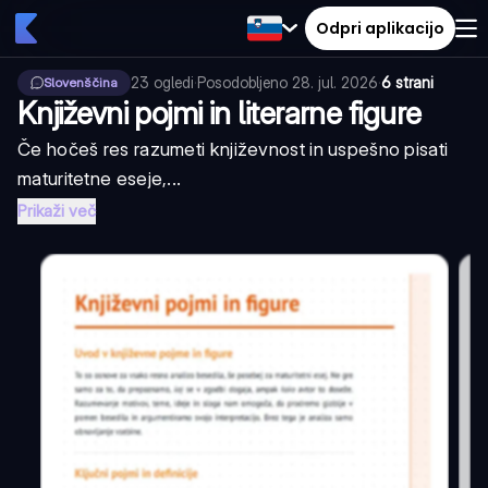
Odpri aplikacijo
23
ogledi
·
Posodobljeno
28. jul. 2026
·
6 strani
Slovenščina
Književni pojmi in literarne figure
Če hočeš res razumeti književnost in uspešno pisati
maturitetne eseje,...
Prikaži več