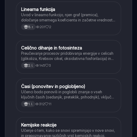
Linearna funkcija
Matematika
Uvod v linearno funkcijo, njen graf (premica),
določanje smernega koeficienta in začetne vrednosti.
Učenci bodo znali narisati graf linearne funkcije.
201
2
8. r.
Celično dihanje in fotosinteza
Naravoslovje
Preučevanje procesov pridobivanja energije v celicah
(glikoliza, Krebsov cikel, oksidativna fosforilacija) in
pretvorbe svetlobne energije v kemično energijo
145
3
2. l.
(fotosinteza).
Časi (ponovitev in poglobljeno)
Angleščina
Učenci bodo ponovili in poglobili znanje o vseh
ključnih časih (sedanjik, preteklik, prihodnjik), vključno
s Perfect tenses (Present Perfect Continuous, Past
312
11
1. l.
Perfect, Future Perfect) in njihovo uporabo.
Kemijske reakcije
Naravoslovje
Učenje o tem, kako se snovi spreminjajo v nove snovi,
in prepoznavanje različnih vrst kemijskih reakcij.