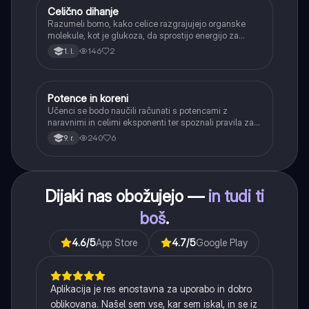
Celično dihanje
Biologija
Razumeli bomo, kako celice razgrajujejo organske
molekule, kot je glukoza, da sprostijo energijo za
svoje delovanje.
146
2
1. l.
Potence in koreni
Matematika
Učenci se bodo naučili računati s potencami z
naravnimi in celimi eksponenti ter spoznali pravila za
računanje z njimi. Obravnavali bodo kvadratne in
240
6
9. r.
kubične korene ter delno korenjenje in racionalizacijo
imenovalca.
Dijaki nas obožujejo —
in tudi ti
boš
.
4.6
/5
App Store
4.7
/5
Google Play
Aplikacija je res enostavna za uporabo in dobro
oblikovana. Našel sem vse, kar sem iskal, in se iz