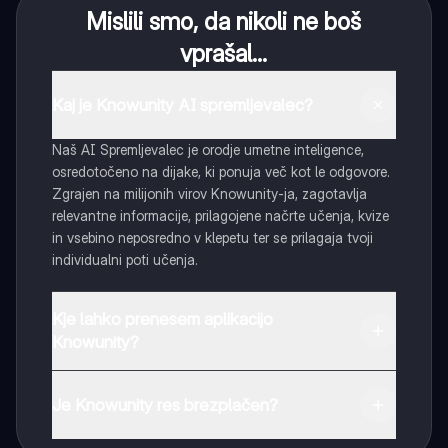
Mislili smo, da nikoli ne boš
vprašal...
Kaj je Knowunity AI spremljevalec?
Naš AI Spremljevalec je orodje umetne inteligence,
osredotočeno na dijake, ki ponuja več kot le odgovore.
Zgrajen na milijonih virov Knowunity-ja, zagotavlja
relevantne informacije, prilagojene načrte učenja, kvize
in vsebino neposredno v klepetu ter se prilagaja tvoji
individualni poti učenja.
Kje lahko prenesem aplikacijo
Knowunity?
Aplikacijo lahko preneseš iz Google Play Store ali Apple
App Store.
Je Knowunity res brezplačen?