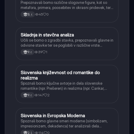
Prepoznavali bomo različne slogovne figure, kot so
metafora, primera, poosebitev in okrasni pridevek, ter
razumeli njihov pomen pri ustvarjanju vzdušja in
45
0
8. r.
sporočila.
Skladnja in stavčna analiza
Slovenščina
Učili se bomo o zgradbi stavka, prepoznavali glavne in
odvisne stavke ter se poglobili v različne vrste
odvisnikov. Razumeli bomo, kako se stavki
39
1
9. r.
povezujejo v smiselne celote in kako jih pravilno
analizirati.
Slovenska književnost od romantike do
Slovenščina
realizma
Spoznali bomo ključne avtorje in dela slovenske
romantike (npr. Prešeren) in realizma (npr. Cankar,
Kersnik, Tavčar). Razumeli bomo zgodovinski in
147
2
9. r.
družbeni kontekst teh obdobij ter njihov vpliv na
književnost.
Slovenska in Evropska Moderna
Slovenščina
Spoznali bomo glavne smeri moderne (simbolizem,
impresionizem, dekadenca) ter analizirali dela
slovenskih modernistov (Cankar, Župančič, Kette,
114
0
2. l.