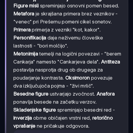
Figure misli
spreminjajo osnovni pomen besed.
Metafora
je skrajšana primera brez veznikov -
"venec" pri Prešernu pomeni cikel sonetov.
Primera
primerja z vezniki "kot, kakor".
Personifikacija
daje neživemu človeške
lastnosti - "bori molčijo".
Metonimija
temelji na logični povezavi - "berem
Cankarja" namesto "Cankarjeva dela".
Antiteza
postavlja nasprotja drug ob drugega za
poudarjanje kontrasta.
Oksimoron
povezuje
dva izključujoča pojma - "živi mrlič".
Besedne figure
ustvarjajo zvočnost.
Anafora
ponavlja besede na začetku verzov.
Skladenjske figure
spreminjajo besedni red -
inverzija
obrne običajen vrstni red,
retorično
vprašanje
ne pričakuje odgovora.