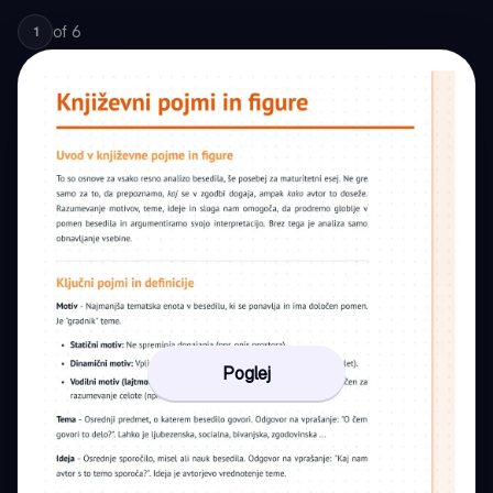
of
6
1
Poglej