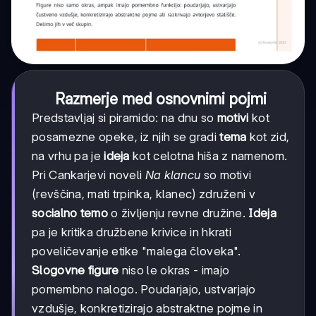
Razmerje med osnovnimi pojmi
Predstavljaj si piramido: na dnu so
motivi
kot
posamezne opeke, iz njih se gradi
tema
kot zid,
na vrhu pa je
ideja
kot celotna hiša z namenom.
Pri Cankarjevi noveli
Na klancu
so motivi
(revščina, mati trpinka, klanec) združeni v
socialno temo
o življenju revne družine.
Ideja
pa je kritika družbene krivice in hkrati
poveličevanje etike "malega človeka".
Slogovne figure
niso le okras - imajo
pomembno nalogo. Poudarjajo, ustvarjajo
vzdušje, konkretizirajo abstraktne pojme in