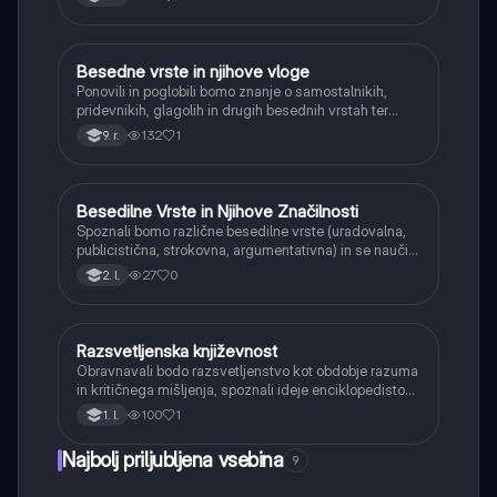
Murn) in njihov pomen za razvoj slovenske literature.
Besedne vrste in njihove vloge
Slovenščina
Ponovili in poglobili bomo znanje o samostalnikih,
pridevnikih, glagolih in drugih besednih vrstah ter
spoznali njihove vloge v stavku. Naučili se bomo
132
1
9. r.
prepoznavati in pravilno uporabljati posamezne
besedne vrste v različnih kontekstih.
Besedilne Vrste in Njihove Značilnosti
Slovenščina
Spoznali bomo različne besedilne vrste (uradovalna,
publicistična, strokovna, argumentativna) in se naučili
prepoznavati njihove strukturne in jezikovne
27
0
2. l.
značilnosti ter namen.
Razsvetljenska književnost
Slovenščina
Obravnavali bodo razsvetljenstvo kot obdobje razuma
in kritičnega mišljenja, spoznali ideje enciklopedistov
in vpliv na slovensko književnost (npr. Anton Tomaž
100
1
1. l.
Linhart, Valentin Vodnik), ki so postavili temelje
slovenske kulture.
Najbolj priljubljena vsebina
9