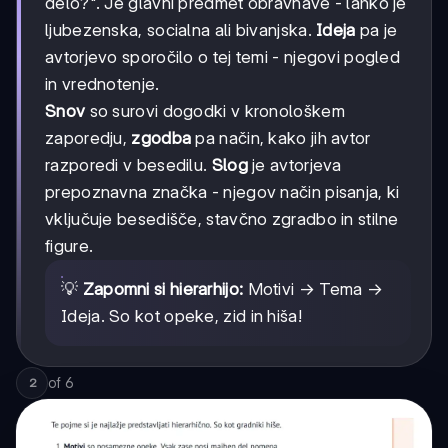
delo?". Je glavni predmet obravnave - lahko je
ljubezenska, socialna ali bivanjska.
Ideja
pa je
avtorjevo sporočilo o tej temi - njegovi pogled
in vrednotenje.
Snov
so surovi dogodki v kronološkem
zaporedju,
zgodba
pa način, kako jih avtor
razporedi v besedilu.
Slog
je avtorjeva
prepoznavna značka - njegov način pisanja, ki
vključuje besedišče, stavčno zgradbo in stilne
figure.
💡
Zapomni si hierarhijo:
Motivi → Tema →
Ideja. So kot opeke, zid in hiša!
of
6
2