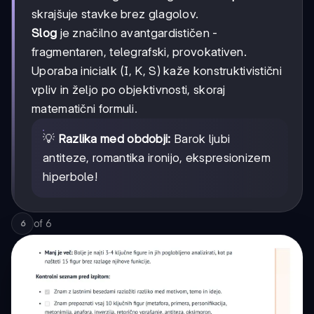
skrajšuje stavke brez glagolov.
Slog
je značilno avantgardističen -
fragmentaren, telegrafski, provokativen.
Uporaba inicialk (I, K, S) kaže konstruktivistični
vpliv in željo po objektivnosti, skoraj
matematični formuli.
💡
Razlika med obdobji:
Barok ljubi
antiteze, romantika ironijo, ekspresionizem
hiperbole!
of
6
6