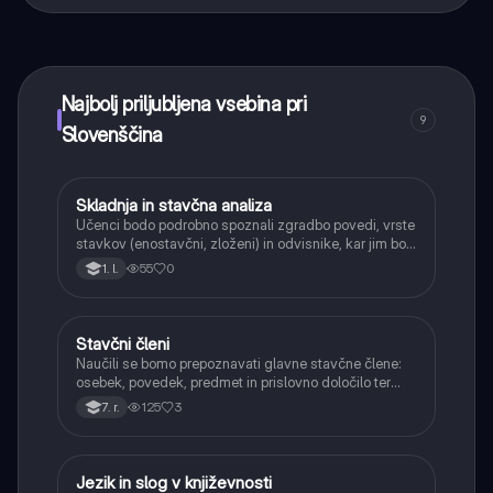
Tako je! Uživaj v brezplačnem dostopu do učnih vsebin,
se povezuj s sošolci in dobi takojšnjo pomoč – vse na
dosegu roke.
Najbolj priljubljena vsebina pri
9
Slovenščina
Skladnja in stavčna analiza
Slovenščina
Učenci bodo podrobno spoznali zgradbo povedi, vrste
stavkov (enostavčni, zloženi) in odvisnike, kar jim bo
omogočilo boljše razumevanje in tvorjenje
55
0
1. l.
kompleksnejših besedil ter natančnejše izražanje
misli.
Stavčni členi
Slovenščina
Naučili se bomo prepoznavati glavne stavčne člene:
osebek, povedek, predmet in prislovno določilo ter
njihovo vlogo v povedi.
125
3
7. r.
Jezik in slog v književnosti
Slovenščina