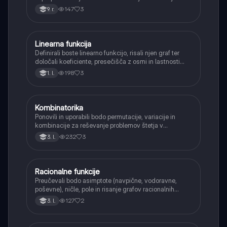
147
3
9. r.
Linearna funkcija
Matematika
Definirali boste linearno funkcijo, risali njen graf ter
določali koeficiente, presečišča z osmi in lastnosti
(naraščanje/padanje).
198
3
1. l.
Kombinatorika
Matematika
Ponovili in uporabili bodo permutacije, variacije in
kombinacije za reševanje problemov štetja v
verjetnosti.
232
3
3. l.
Racionalne funkcije
Matematika
Preučevali bodo asimptote (navpične, vodoravne,
poševne), ničle, pole in risanje grafov racionalnih
funkcij.
127
2
3. l.