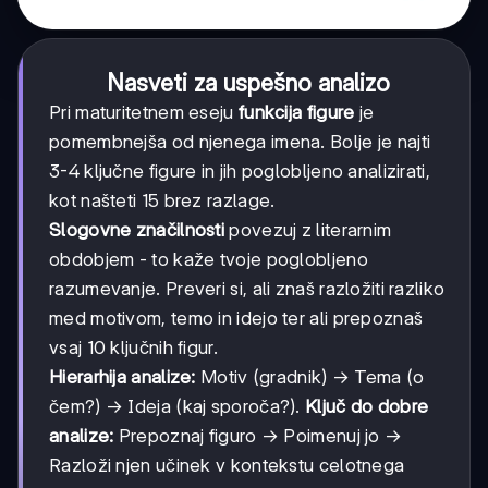
Nasveti za uspešno analizo
Pri maturitetnem eseju
funkcija figure
je
pomembnejša od njenega imena. Bolje je najti
3-4 ključne figure in jih poglobljeno analizirati,
kot našteti 15 brez razlage.
Slogovne značilnosti
povezuj z literarnim
obdobjem - to kaže tvoje poglobljeno
razumevanje. Preveri si, ali znaš razložiti razliko
med motivom, temo in idejo ter ali prepoznaš
vsaj 10 ključnih figur.
Hierarhija analize:
Motiv (gradnik) → Tema (o
čem?) → Ideja (kaj sporoča?).
Ključ do dobre
analize:
Prepoznaj figuro → Poimenuj jo →
Razloži njen učinek v kontekstu celotnega