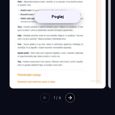
Poglej
1
/
6