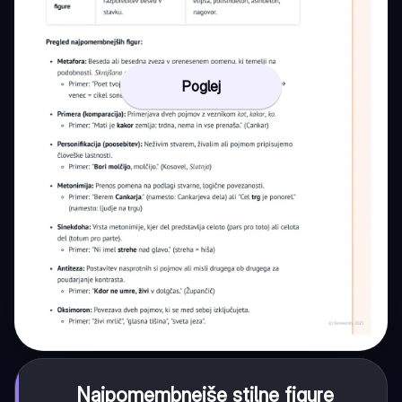
Poglej
Najpomembnejše stilne figure