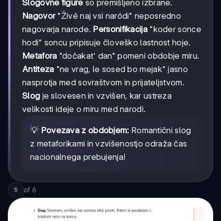
Slogovne figure
so premišljeno izbrane.
Nagovor
"Živé naj vsi naródi" neposredno
nagovarja narode.
Personifikacija
"koder sonce
hodi" soncu pripisuje človeško lastnost hoje.
Metafora
"dočakat' dan" pomeni obdobje miru.
Antiteza
"ne vrag, le sosed bo mejak" jasno
nasprotja med sovraštvom in prijateljstvom.
Slog
je slovesen in vzvišen, kar ustreza
velikosti ideje o miru med narodi.
💡
Povezava z obdobjem:
Romantični slog
z metaforikami in vzvišenostjo odraža čas
nacionalnega prebujenja!
of
6
5