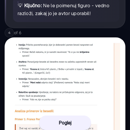
💡
Ključno:
Ne le poimenuj figuro - vedno
razloži, zakaj jo je avtor uporabil!
of
6
4
Poglej